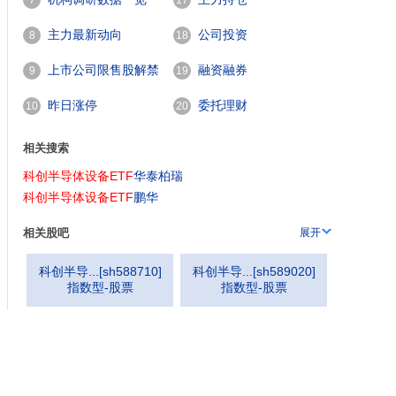
7
17
主力最新动向
公司投资
8
18
上市公司限售股解禁
融资融券
9
19
一览
昨日涨停
委托理财
10
20
相关搜索
科创半导体设备ETF
华泰柏瑞
科创半导体设备ETF
鹏华
相关股吧
展开
科创半导...
[
sh588710
]
科创半导...
[
sh589020
]
指数型-股票
指数型-股票