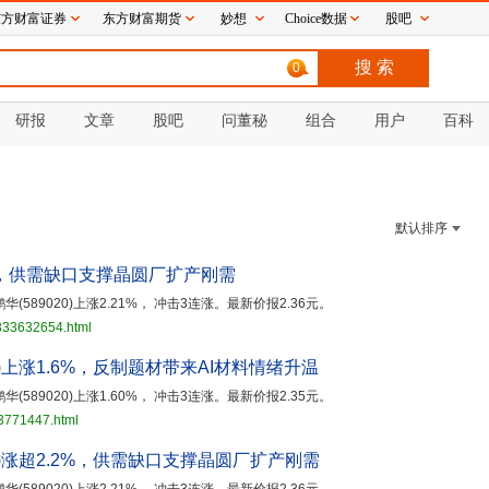
东方财富证券
东方财富期货
妙想
Choice数据
股吧
0
研报
文章
股吧
问董秘
组合
用户
百科
默认排序
，供需缺口支撑晶圆厂扩产刚需
鹏华(589020)上涨2.21%， 冲击3连涨。最新价报2.36元。
3833632654.html
20)上涨1.6%，反制题材带来AI材料情绪升温
鹏华(589020)上涨1.60%， 冲击3连涨。最新价报2.35元。
33771447.html
20)涨超2.2%，供需缺口支撑晶圆厂扩产刚需