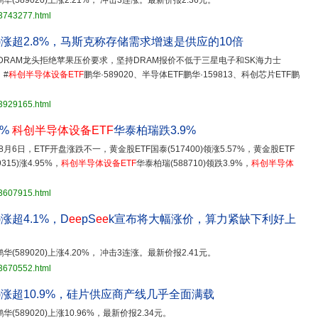
鹏华(589020)上涨2.21%， 冲击3连涨。最新价报2.36元。
33743277.html
20)涨超2.8%，马斯克称存储需求增速是供应的10倍
DRAM龙头拒绝苹果压价要求，坚持DRAM报价不低于三星电子和SK海力士
 #
科创半导体设备ETF
鹏华·589020、半导体ETF鹏华·159813、科创芯片ETF鹏
33929165.html
7%
科创半导体设备ETF
华泰柏瑞跌3.9%
月6日，ETF开盘涨跌不一，黄金股ETF国泰(517400)领涨5.57%，黄金股ETF
315)涨4.95%，
科创半导体设备ETF
华泰柏瑞(588710)领跌3.9%，
科创半导体
33607915.html
0)涨超4.1%，D
ee
pS
ee
k宣布将大幅涨价，算力紧缺下利好上
鹏华(589020)上涨4.20%， 冲击3连涨。最新价报2.41元。
33670552.html
20)涨超10.9%，硅片供应商产线几乎全面满载
鹏华(589020)上涨10.96%，最新价报2.34元。