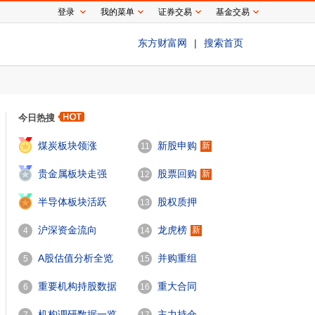
登录
我的菜单
证券交易
基金交易
东方财富网
|
搜索首页
今日热搜
1
煤炭板块领涨
新股申购
新
11
2
贵金属板块走强
股票回购
新
12
3
半导体板块活跃
股权质押
13
沪深资金流向
龙虎榜
新
4
14
A股估值分析全览
并购重组
5
15
重要机构持股数据
重大合同
6
16
机构调研数据一览
主力持仓