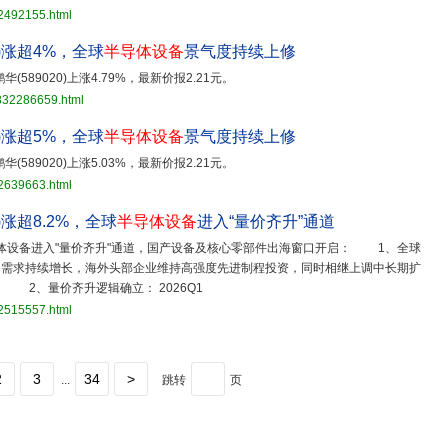
32492155.html
0)涨超4%，全球
半导体设备
景气度持续上修
鹏华(589020)上涨4.79%，最新价报2.21元。
3832286659.html
0)涨超5%，全球
半导体设备
景气度持续上修
鹏华(589020)上涨5.03%，最新价报2.21元。
32639663.html
0)涨超8.2%，全球
半导体设备
进入“量价齐升”通道
体设备进入"量价齐升"通道，国产设备及核心零部件出海窗口开启： 1、全球
力需求持续增长，海外头部企业维持高强度先进制程投资，同时相继上调中长期扩
2、量价齐升逻辑确立： 2026Q1
32515557.html
2
3
34
>
...
跳转
页