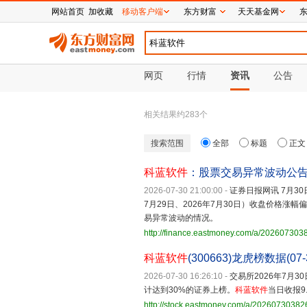
网站首页
加收藏
移动客户端
东方财富
天天基金网
网页
行情
资讯
公告
相关结果约
283
个
搜索范围
全部
标题
正文
科蓝软件
：股票交易异常波动公
2026-07-30 21:00:00
-
证券日报网讯 7月30
7月29日、2026年7月30日）收盘价格
易异常波动的情况。
http://finance.eastmoney.com/a/20260730
科蓝软件
(300663)龙虎榜数据(07-
2026-07-30 16:26:10
-
交易所2026年7月
计达到30%的证券上榜。
科蓝软件
当日收报9.
http://stock.eastmoney.com/a/20260730382