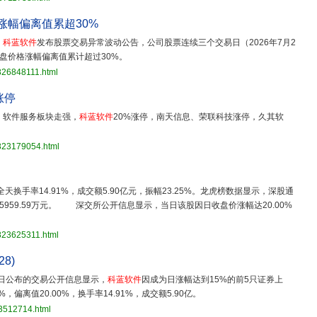
涨幅偏离值累超30%
，
科蓝软件
发布股票交易异常波动公告，公司股票连续三个交易日（2026年7月2
日）收盘价格涨幅偏离值累计超过30%。
826848111.html
涨停
，软件服务板块走强，
科蓝软件
20%涨停，南天信息、荣联科技涨停，久其软
。
3823179054.html
天换手率14.91%，成交额5.90亿元，振幅23.25%。龙虎榜数据显示，深股通
入5959.59万元。 深交所公开信息显示，当日该股因日收盘价涨幅达20.00%
823625311.html
28)
28日公布的交易公开信息显示，
科蓝软件
因成为日涨幅达到15%的前5只证券上
%，偏离值20.00%，换手率14.91%，成交额5.90亿。
23512714.html