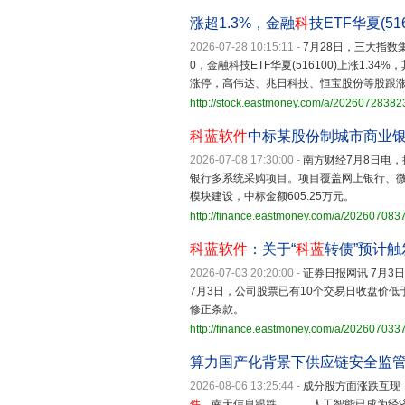
涨超1.3%，金融
科
技ETF华夏(51
2026-07-28 10:15:11
-
7月28日，三大指数
0，金融科技ETF华夏(516100)上涨1.34%
涨停，高伟达、兆日科技、恒宝股份等股跟涨
http://stock.eastmoney.com/a/2026072838
科蓝软件
中标某股份制城市商业
2026-07-08 17:30:00
-
南方财经7月8日电，
银行多系统采购项目。项目覆盖网上银行、
模块建设，中标金额605.25万元。
http://finance.eastmoney.com/a/20260708
科蓝软件
：关于“
科蓝
转债”预计
2026-07-03 20:20:00
-
证券日报网讯 7月3
7月3日，公司股票已有10个交易日收盘价低于
修正条款。
http://finance.eastmoney.com/a/20260703
算力国产化背景下供应链安全监管趋严
2026-08-06 13:25:44
-
成分股方面涨跌互现，
件
、南天信息跟跌。 人工智能已成为经济