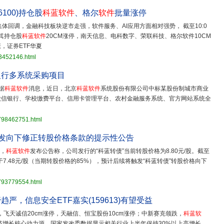
6100)持仓股
科蓝软件
、格尔
软件
批量涨停
集体回调，金融科技板块逆市走强，软件服务、AI应用方面相对强势， 截至10:0
，其持仓股
科蓝软件
20CM涨停，南天信息、电科数字、荣联科技、格尔软件10CM
，证券ETF华夏
23452146.html
银行多系统采购项目
据
科蓝软件
消息，近日，北京
科蓝软件
系统股份有限公司中标某股份制城市商业
微信银行、学校缴费平台、信用卡管理平台、农村金融服务系统、官方网站系统全
3798462751.html
触发向下修正转股价格条款的提示性公告
日，
科蓝软件
发布公告称，公司发行的“科蓝转债”当前转股价格为8.80元/股。截至
7.48元/股（当期转股价格的85%），预计后续将触发“科蓝转债”转股价格向下
3793779554.html
，信息安全ETF嘉实(159613)有望受益
飞天诚信20cm涨停，天融信、恒宝股份10cm涨停；中新赛克领跌，
科蓝软
增长核心动力源，国家发改委数据显示相关行业上半年保持30%以上高增长。