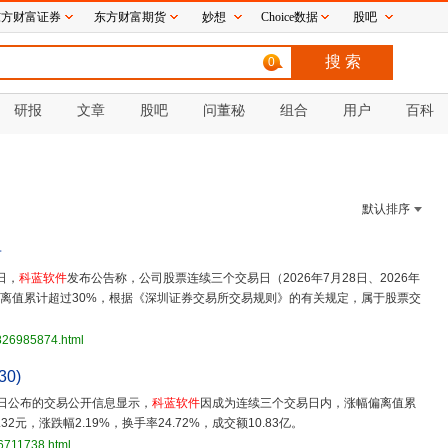
东方财富证券
东方财富期货
妙想
Choice数据
股吧
0
研报
文章
股吧
问董秘
组合
用户
百科
默认排序
告
日，
科蓝软件
发布公告称，公司股票连续三个交易日（2026年7月28日、2026年
涨幅偏离值累计超过30%，根据《深圳证券交易所交易规则》的有关规定，属于股票交
3826985874.html
30)
30日公布的交易公开信息显示，
科蓝软件
因成为连续三个交易日内，涨幅偏离值累
32元，涨跌幅2.19%，换手率24.72%，成交额10.83亿。
6711738.html