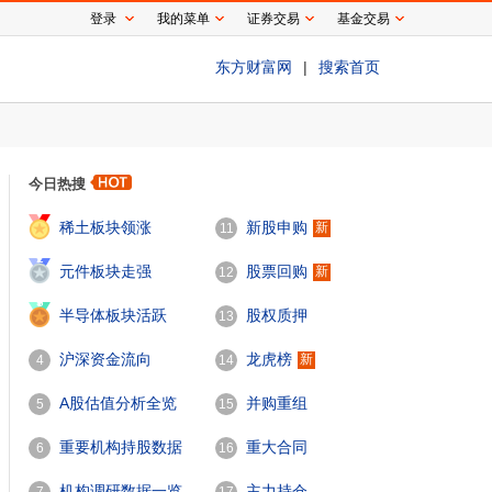
登录
我的菜单
证券交易
基金交易
东方财富网
|
搜索首页
今日热搜
1
稀土板块领涨
新股申购
新
11
2
元件板块走强
股票回购
新
12
3
半导体板块活跃
股权质押
13
沪深资金流向
龙虎榜
新
4
14
A股估值分析全览
并购重组
5
15
重要机构持股数据
重大合同
6
16
机构调研数据一览
主力持仓