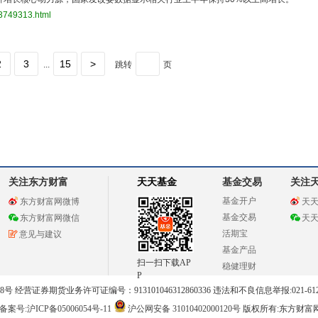
33749313.html
2
3
15
>
...
跳转
页
关注东方财富
天天基金
基金交易
关注
基金开户
东方财富网微博
天
基金交易
东方财富网微信
天
活期宝
意见与建议
基金产品
扫一扫下载AP
稳健理财
P
 经营证券期货业务许可证编号：913101046312860336 违法和不良信息举报:021-612
案号:沪ICP备05006054号-11
沪公网安备 31010402000120号
版权所有:东方财富