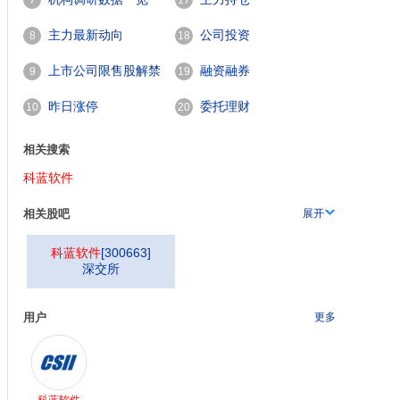
7
17
主力最新动向
公司投资
8
18
上市公司限售股解禁
融资融券
9
19
一览
昨日涨停
委托理财
10
20
相关搜索
科蓝软件
相关股吧
展开
科蓝软件
[
300663
]
深交所
用户
更多