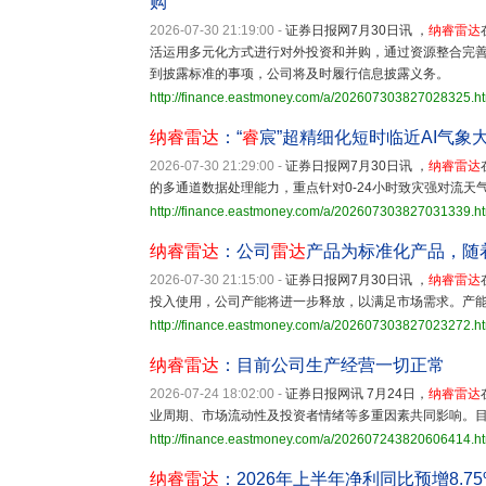
购
2026-07-30 21:19:00
-
证券日报网7月30日讯 ，
纳睿雷达
活运用多元化方式进行对外投资和并购，通过资源整合完
到披露标准的事项，公司将及时履行信息披露义务。
http://finance.eastmoney.com/a/202607303827028325.h
纳睿雷达
：“
睿
宸”超精细化短时临近AI气
2026-07-30 21:29:00
-
证券日报网7月30日讯 ，
纳睿雷达
的多通道数据处理能力，重点针对0-24小时致灾强对流
http://finance.eastmoney.com/a/202607303827031339.h
纳睿雷达
：公司
雷达
产品为标准化产品，随
2026-07-30 21:15:00
-
证券日报网7月30日讯 ，
纳睿雷达
投入使用，公司产能将进一步释放，以满足市场需求。产
http://finance.eastmoney.com/a/202607303827023272.h
纳睿雷达
：目前公司生产经营一切正常
2026-07-24 18:02:00
-
证券日报网讯 7月24日，
纳睿雷达
业周期、市场流动性及投资者情绪等多重因素共同影响。
http://finance.eastmoney.com/a/202607243820606414.h
纳睿雷达
：2026年上半年净利同比预增8.75