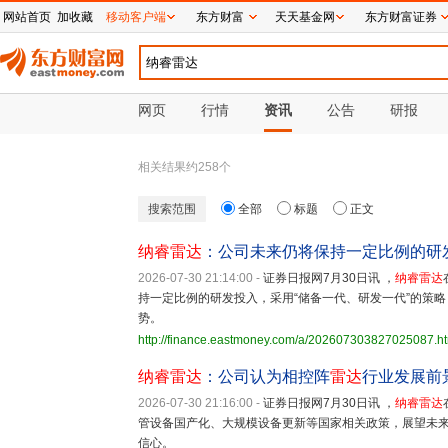
网站首页
加收藏
移动客户端
东方财富
天天基金网
东方财富证券
网页
行情
资讯
公告
研报
相关结果约
258
个
搜索范围
全部
标题
正文
纳睿雷达
：公司未来仍将保持一定比例的研
2026-07-30 21:14:00
-
证券日报网7月30日讯 ，
纳睿雷达
持一定比例的研发投入，采用“储备一代、研发一代”的策
势。
http://finance.eastmoney.com/a/202607303827025087.h
纳睿雷达
：公司认为相控阵
雷达
行业发展前
2026-07-30 21:16:00
-
证券日报网7月30日讯 ，
纳睿雷达
管设备国产化、大规模设备更新等国家相关政策，展望未
信心。