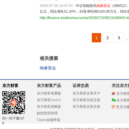
2026-07-20 18:47:47
-
中证智能财讯
纳睿雷达
（68852
亿元，同比增长51.34%；归母净利润6193.06万元，同比增
http://finance.eastmoney.com/a/202607203813439945.h
1
2
3
...
相关搜索
纳睿雷达
东方财富
东方财富产品
证券交易
关注东方
东方财富免费版
东方财富证券开户
东方财
东方财富Level-2
东方财富在线交易
东方财
东方财富策略版
东方财富证券交易
意见与
妙想投研助理
扫一扫下载AP
Choice金融终端
P