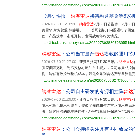
http://finance.eastmoney.com/a/202607303827026414.h
【调研快报】
纳睿雷达
接待融通基金等6家
2026-07-30 16:18:36
-
纳睿雷达
7月30日公告称，7月3
龚雪华,财务总监 林静端。 公司就以下问题进行了回复
程、产品技术、市场开拓、发展战略等相关情况。
http://stock.eastmoney.com/a/202607303826703655.html
纳睿雷达
：公司当前量产
雷达
搭载的通用芯
2026-07-30 21:27:00
-
证券日报网7月30日讯 ，
纳睿雷达
供应保障充足。为夯实核心硬件自主能力，公司布局相控阵
构，能够有效控制整机成本，强化全系列雷达产品差异化
http://finance.eastmoney.com/a/202607303827030684.h
纳睿雷达
：公司自主研发的有源相控阵
雷达
2026-07-30 21:29:00
-
证券日报网7月30日讯 ，
纳睿雷达
技术和极化技术相结合，突破了先进相控阵雷达技术在民用
快、致灾性强的低空快速变化危害气象目标探测”和“低慢
http://finance.eastmoney.com/a/202607303827032925.h
纳睿雷达
：公司会持续关注具有协同效应的