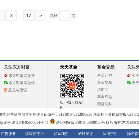
2
3
17
>
...
跳转
页
关注东方财富
天天基金
基金交易
关注
基金开户
东方财富网微博
天
基金交易
东方财富网微信
天
活期宝
意见与建议
基金产品
扫一扫下载AP
稳健理财
P
 经营证券期货业务许可证编号：913101046312860336 违法和不良信息举报:021-612
案号:沪ICP备05006054号-11
沪公网安备 31010402000120号
版权所有:东方财富
广告服务
供应商平台
联系我们
诚聘英才
法律声明
隐私保