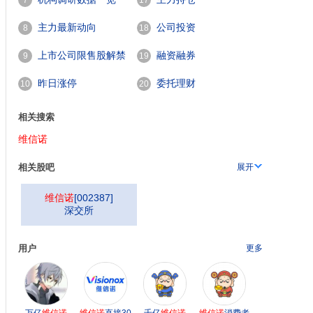
7
17
主力最新动向
公司投资
8
18
上市公司限售股解禁
融资融券
9
19
一览
昨日涨停
委托理财
10
20
相关搜索
维信诺
相关股吧
展开
维信诺
[
002387
]
深交所
用户
更多