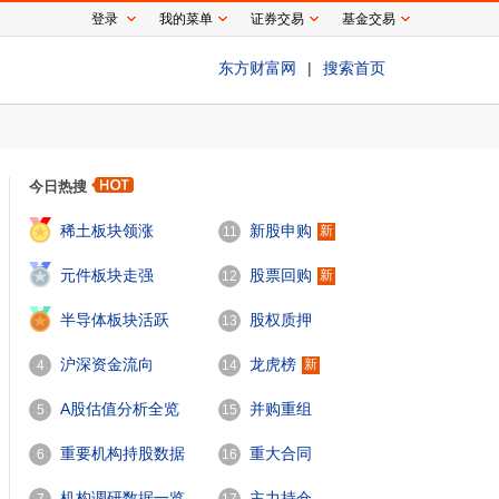
登录
我的菜单
证券交易
基金交易
东方财富网
|
搜索首页
今日热搜
1
稀土板块领涨
新股申购
新
11
2
元件板块走强
股票回购
新
12
3
半导体板块活跃
股权质押
13
沪深资金流向
龙虎榜
新
4
14
A股估值分析全览
并购重组
5
15
重要机构持股数据
重大合同
6
16
机构调研数据一览
主力持仓