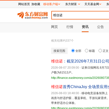
网站首页
加收藏
移动客户端
东方财富
天天基金网
网页
行情
资讯
公告
相关结果约
337
个
搜索范围
全部
标题
正文
维信诺
：截至2026年7月31日公
2026-08-07 20:09:00
-
证券日报网讯 8月7
户数为61513户。
http://finance.eastmoney.com/a/20260807
维信诺
首秀ChinaJoy 全场景应
2026-08-03 18:48:00
-
移动电竞设备矩阵上
画质与舒适护眼，覆盖掌机、手游玩家需
带来舒适办公体验。
http://finance.eastmoney.com/a/20260803