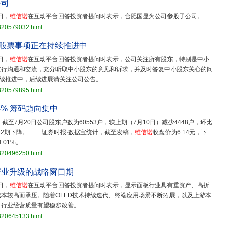
公司
日，
维信诺
在互动平台回答投资者提问时表示，合肥国显为公司参股子公司。
3820579032.html
股票事项正在持续推进中
日，
维信诺
在互动平台回答投资者提问时表示，公司关注所有股东，特别是中小
进行沟通和交流，充分听取中小股东的意见和诉求，并及时答复中小股东关心的问
续推进中，后续进展请关注公司公告。
3820579895.html
4% 筹码趋向集中
，截至7月20日公司股东户数为60553户，较上期（7月10日）减少4448户，环比
续第2期下降。 证券时报·数据宝统计，截至发稿，
维信诺
收盘价为6.14元，下
.01%。
3820496250.html
产业升级的战略窗口期
日，
维信诺
在互动平台回答投资者提问时表示，显示面板行业具有重资产、高折
本较高而承压。随着OLED技术持续迭代、终端应用场景不断拓展，以及上游本
，行业经营质量有望稳步改善。
3820645133.html