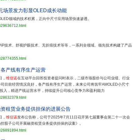
与多元场景发力彰显OLED成长动能
OLED领域的技术积累，正向中尺寸应用场景快速渗透。
3829636712.html
ViP技术、舒视护眼技术、无折痕技术等等，一系列全领域、领先技术构建了产品
3828774355.html
，各产线有序生产运营
日，
维信诺
在互动平台回答投资者提问时表示，二级市场股价与公司业绩、行业
司目前经营情况良好，各产线有序生产运营，未来公司将筑牢AMOLED小尺寸
发投入，精进产线运营水平，持续提升公司核心竞争力和盈利能力
3828632379.html
融资租赁业务提供担保的进展公告
日，
维信诺
发布公告称，公司于2025年7月11日召开第七届董事会第二十一次会
为控股子公司开展融资租赁业务提供担保的议案》。
3826891894.html