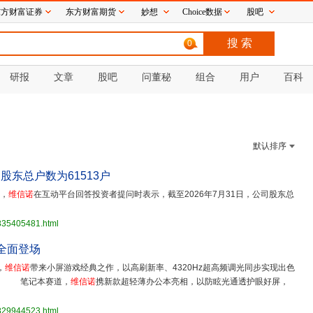
东方财富证券
东方财富期货
妙想
Choice数据
股吧
0
研报
文章
股吧
问董秘
组合
用户
百科
默认排序
司股东总户数为61513户
日，
维信诺
在互动平台回答投资者提问时表示，截至2026年7月31日，公司股东总
3835405481.html
用全面登场
，
维信诺
带来小屏游戏经典之作，以高刷新率、4320Hz超高频调光同步实现出色
求。 笔记本赛道，
维信诺
携新款超轻薄办公本亮相，以防眩光通透护眼好屏，
3829944523.html