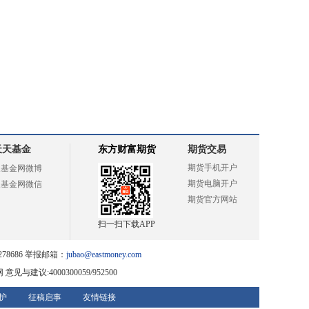
天天基金
东方财富期货
期货交易
期货手机开户
天基金网微博
期货电脑开户
天基金网微信
期货官方网站
扫一扫下载APP
78686 举报邮箱：
jubao@eastmoney.com
网
意见与建议:4000300059/952500
护
征稿启事
友情链接