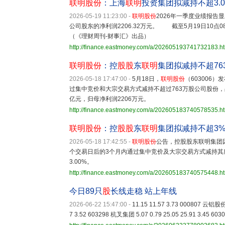
联明股份
：上海
联明
投资集团拟减持不超3.
2026-05-19 11:23:00
-
联明股份
2026年一季度业绩报告显
公司股东的净利润2206.32万元。 截至5月19日10点0
（《理财周刊-财事汇》出品）
http://finance.eastmoney.com/a/202605193741732183.h
联明股份
：控
股股
东
联明
集团拟减持不超76
2026-05-18 17:47:00
-
5月18日，
联明股份
（603006）
过集中竞价和大宗交易方式减持不超过763万股公司股份，
亿元，归母净利润2206万元。
http://finance.eastmoney.com/a/202605183740578535.h
联明股份
：控
股股
东
联明
集团拟减持不超3
2026-05-18 17:42:55
-
联明股份
公告，控股股东联明集团
个交易日后的3个月内通过集中竞价及大宗交易方式减持其所
3.00%。
http://finance.eastmoney.com/a/202605183740575448.h
今日89只
股
长线走稳 站上年线
2026-06-22 15:47:00
-
11.15 11.57 3.73 000807 云铝股份 
7 3.52 603298 杭叉集团 5.07 0.79 25.05 25.91 3.45 603