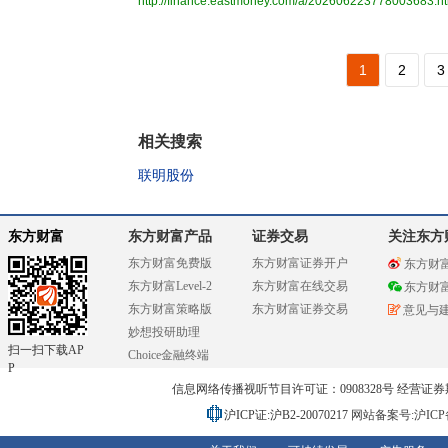
http://finance.eastmoney.com/a/202606223778003683.h
1
2
3
相关搜索
联明股份
东方财富
东方财富产品
证券交易
关注东方
东方财富免费版
东方财富证券开户
东方财
东方财富Level-2
东方财富在线交易
东方财
东方财富策略版
东方财富证券交易
意见与
妙想投研助理
扫一扫下载AP
Choice金融终端
P
信息网络传播视听节目许可证：0908328号 经营证券期货业务
沪ICP证:沪B2-20070217
网站备案号:沪ICP备0