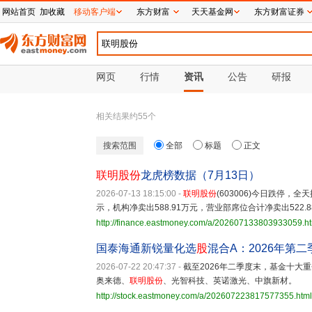
网站首页
加收藏
移动客户端
东方财富
天天基金网
东方财富证券
网页
行情
资讯
公告
研报
相关结果约
55
个
搜索范围
全部
标题
正文
联明股份
龙虎榜数据（7月13日）
2026-07-13 18:15:00
-
联明股份
(603006)今日跌停，全
示，机构净卖出588.91万元，营业部席位合计净卖出522.
http://finance.eastmoney.com/a/202607133803933059.h
国泰海通新锐量化选
股
混合A：2026年第二季
2026-07-22 20:47:37
-
截至2026年二季度末，基金十
奥来德、
联明股份
、光智科技、英诺激光、中旗新材。
http://stock.eastmoney.com/a/202607223817577355.html