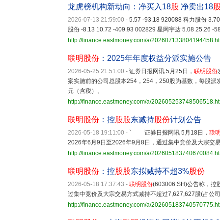
龙虎榜机构新动向：净买入18
股
净卖出18
2026-07-13 21:59:00
-
5.57 -93.18 920088 科力股份 3.70
股份 -8.13 10.72 -409.93 002829 星网宇达 5.08 25.26 -5
http://finance.eastmoney.com/a/202607133804194458.h
联明股份
：2025年年度权益分派实施公告
2026-05-25 21:51:00
-
证券日报网讯 5月25日，
联明股份
案实施前的公司总股本254，254，250股为基数，每股派发
元（含税）。
http://finance.eastmoney.com/a/202605253748506518.h
联明股份
：控
股股
东减持
股份
计划公告
2026-05-18 19:11:00
-
` 证券日报网讯 5月18日，
联
2026年6月9日至2026年9月8日，通过集中竞价及大宗交
http://finance.eastmoney.com/a/202605183740670084.h
联明股份
：控
股股
东拟减持不超3%
股份
2026-05-18 17:37:43
-
联明股份
(603006.SH)公告
过集中竞价及大宗交易方式减持不超过7,627,627股(占公
http://finance.eastmoney.com/a/202605183740570775.h