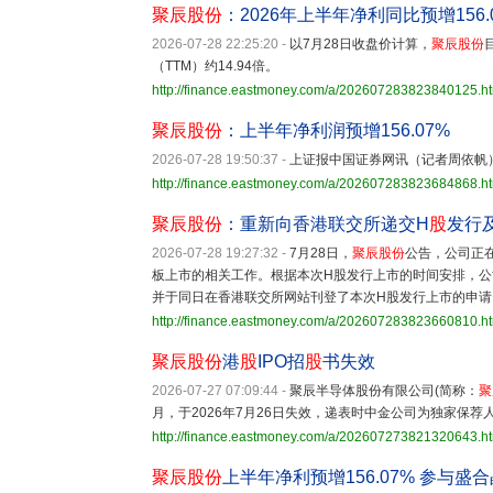
聚辰股份
：2026年上半年净利同比预增156.
2026-07-28 22:25:20
-
以7月28日收盘价计算，
聚辰股份
（TTM）约14.94倍。
http://finance.eastmoney.com/a/202607283823840125.h
聚辰股份
：上半年净利润预增156.07%
2026-07-28 19:50:37
-
上证报中国证券网讯（记者周依帆
http://finance.eastmoney.com/a/202607283823684868.h
聚辰股份
：重新向香港联交所递交H
股
发行
2026-07-28 19:27:32
-
7月28日，
聚辰股份
公告，公司正
板上市的相关工作。根据本次H股发行上市的时间安排，公司
并于同日在香港联交所网站刊登了本次H股发行上市的申请
http://finance.eastmoney.com/a/202607283823660810.h
聚辰股份
港
股
IPO招
股
书失效
2026-07-27 07:09:44
-
聚辰半导体股份有限公司(简称：
聚
月，于2026年7月26日失效，递表时中金公司为独家保荐
http://finance.eastmoney.com/a/202607273821320643.h
聚辰股份
上半年净利预增156.07% 参与盛