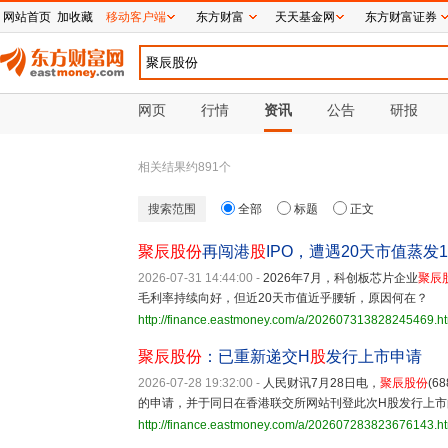
网站首页
加收藏
移动客户端
东方财富
天天基金网
东方财富证券
网页
行情
资讯
公告
研报
相关结果约
891
个
搜索范围
全部
标题
正文
聚辰股份
再闯港
股
IPO，遭遇20天市值蒸发1
2026-07-31 14:44:00
-
2026年7月，科创板芯片企业
聚辰
毛利率持续向好，但近20天市值近乎腰斩，原因何在？
http://finance.eastmoney.com/a/202607313828245469.h
聚辰股份
：已重新递交H
股
发行上市申请
2026-07-28 19:32:00
-
人民财讯7月28日电，
聚辰股份
(6
的申请，并于同日在香港联交所网站刊登此次H股发行上市
http://finance.eastmoney.com/a/202607283823676143.h