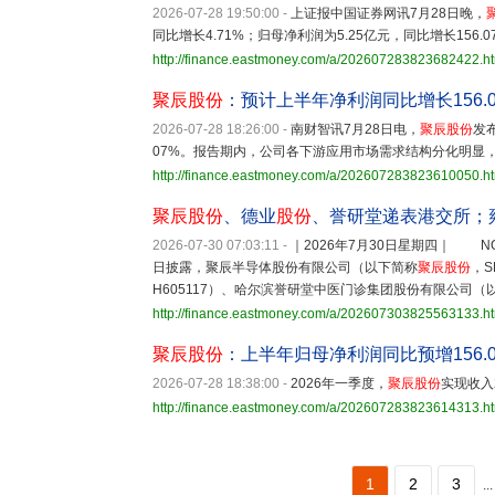
2026-07-28 19:50:00
-
上证报中国证券网讯7月28日晚，
同比增长4.71%；归母净利润为5.25亿元，同比增长156.0
http://finance.eastmoney.com/a/202607283823682422.h
聚辰股份
：预计上半年净利润同比增长156.0
2026-07-28 18:26:00
-
南财智讯7月28日电，
聚辰股份
发
07%。报告期内，公司各下游应用市场需求结构分化明显
http://finance.eastmoney.com/a/202607283823610050.h
聚辰股份
、德业
股份
、誉研堂递表港交所；
2026-07-30 07:03:11
-
｜2026年7月30日星期四｜ NO
日披露，聚辰半导体股份有限公司（以下简称
聚辰股份
，S
H605117）、哈尔滨誉研堂中医门诊集团股份有限公司（
http://finance.eastmoney.com/a/202607303825563133.h
聚辰股份
：上半年归母净利润同比预增156.0
2026-07-28 18:38:00
-
2026年一季度，
聚辰股份
实现收入
http://finance.eastmoney.com/a/202607283823614313.h
1
2
3
...