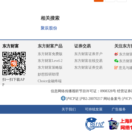
相关搜索
聚辰股份
东方财富
东方财富产品
证券交易
关注东方
东方财富免费版
东方财富证券开户
东方财
东方财富Level-2
东方财富在线交易
东方财
东方财富策略版
东方财富证券交易
意见与
妙想投研助理
扫一扫下载AP
Choice金融终端
P
信息网络传播视听节目许可证：0908328号 经营证券期货业务
沪ICP证:沪B2-20070217
网站备案号:沪ICP备0
关于我们
可持续发展
广告服务