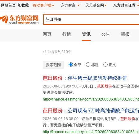
网站首页
加收藏
移动客户端
东方财富
天天基金网
东方财富证券
网页
行情
资讯
公告
研报
相关结果约
210
个
搜索范围
全部
标题
正文
芭田股份
：伴生稀土提取研发持续推进
2026-08-06 19:07:00
-
8月6日，
芭田股份
在互动平台回答
要进展会依法披露。
http://finance.eastmoney.com/a/202608063834031963.h
芭田股份
：公司现有5万吨高纯磷酸产能运
2026-08-06 18:38:00
-
证券日报网讯 8月6日，
芭田股份
在
行，暂无直接的电子级磷酸量产项目。
http://finance.eastmoney.com/a/202608063834010058.h