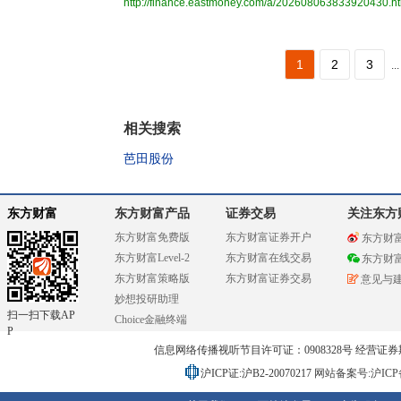
http://finance.eastmoney.com/a/202608063833920430.h
1
2
3
...
相关搜索
芭田股份
东方财富
东方财富产品
证券交易
关注东方
东方财富免费版
东方财富证券开户
东方财
东方财富Level-2
东方财富在线交易
东方财
东方财富策略版
东方财富证券交易
意见与
妙想投研助理
扫一扫下载AP
Choice金融终端
P
信息网络传播视听节目许可证：0908328号 经营证券期货业务
沪ICP证:沪B2-20070217
网站备案号:沪ICP备0