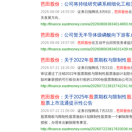
芭田股份
：公司将持续研究磷系精细化工相
2026-08-06 18:55:00
-
证券日报网讯 8月6日，
芭田股份
在
关发展方向。
http://finance.eastmoney.com/a/202608063834014893.h
芭田股份
：公司暂无半导体级磷酸向下游客
2026-08-06 19:07:00
-
芭田股份
在互动平台回答投资者提
http://finance.eastmoney.com/a/202608063834031439.h
芭田股份
：关于2022年
股
票期权与限制性
股
2026-07-21 18:26:00
-
证券日报网讯 7月21日，
芭田股份
审议通过了注销2022年股票期权与限制性股票激励计划
励对象获授的可行权但未行权的12000份股票期权由公司
http://finance.eastmoney.com/a/202607213815742241.h
芭田股份
：关于2025年
股
票期权与限制性
股
股
票上市流通提示性公告
2026-07-22 21:06:00
-
证券日报网讯 7月22日，
芭田股份
股票期权与限制性股票激励计划限制性股票第一个解除限售
授权，办理本次解除限售事宜。
http://finance.eastmoney.com/a/202607223817633036.h