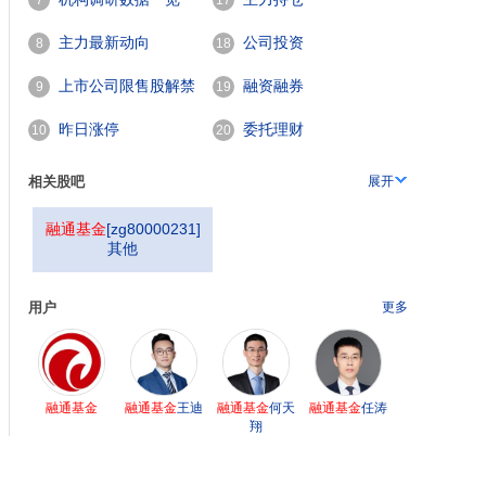
7
17
主力最新动向
公司投资
8
18
上市公司限售股解禁
融资融券
9
19
一览
昨日涨停
委托理财
10
20
相关股吧
展开
融通基金
[
zg80000231
]
其他
用户
更多
融通基金
融通基金
王迪
融通基金
何天
融通基金
任涛
翔