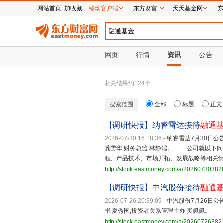
网站首页
加收藏
移动客户端
东方财富
天天基金网
网页
行情
资讯
公告
相关结果约
124
个
搜索范围
全部
标题
正文
【调研快报】纳睿雷达接待
融通
2026-07-30 16:18:36
-
纳睿雷达7月30日公
龚雪华,财务总监 林静端。 公司就以下问
程、产品技术、市场开拓、发展战略等相关
http://stock.eastmoney.com/a/2026073038
【调研快报】中汽股份接待
融通
2026-07-26 20:39:09
-
中汽股份7月26日公
书 夏秀国,投资者关系管理主办 奚佩佩。
http://stock.eastmoney.com/a/2026072638