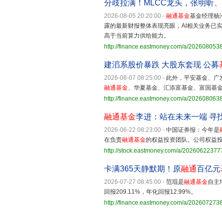
分歧拉满！MLCC龙头，张明昕、
2026-08-05 20:20:00
-
融通基金
基金经理杨
露的最新财报整体表现亮眼，AI相关业务已
高于当前算力供给能力。
http://finance.eastmoney.com/a/20260805
建滔系股价暴跌 大股东套现 公募
2026-08-07 08:25:00
-
此外，平安基金、广
融通基金
、华夏基金、汇添富基金、富国基
http://finance.eastmoney.com/a/20260806
融通基金
李进：站在未来一端 寻
2026-06-22 08:23:00
-
中国证券报：今年是
在负责
融通基金
的权益投资团队。公司权益
http://stock.eastmoney.com/a/2026062237
卡满365天静默期！原
融通
百亿元
2026-07-27 08:45:00
-
范琨是
融通基金
自主
回报209.11%，年化回报12.99%。
http://finance.eastmoney.com/a/20260727