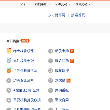
登录
我的菜单
证券交易
基金交易
东方财富网
|
搜索首页
今日热搜
1
稀土板块领涨
新股申购
新
11
2
元件板块走强
股票回购
新
12
3
半导体板块活跃
股权质押
13
沪深资金流向
龙虎榜
新
4
14
A股估值分析全览
并购重组
5
15
重要机构持股数据
重大合同
6
16
机构调研数据一览
主力持仓