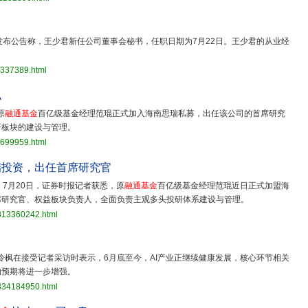
发布公告称，王少君新任公司董事会秘书，任职日期为7月22日。王少君的从业经
9337389.html
私
原
融通基金
百亿级基金经理范琨正式加入海南思瑞私募，出任该公司的首席研究
研板块的建设与管理。
2699959.html
瑞投资，出任首席研究官
，7月20日，证券时报记者获悉，原
融通基金
百亿级基金经理范琨近日正式加盟海
席研究官、权益板块负责人，全面负责主观多头投研体系建设与管理。
3813360242.html
泠枫在接受记者采访时表示，6月底至今，AI产业正继续健康发展，核心环节相关
的预期将进一步增强。
3834184950.html