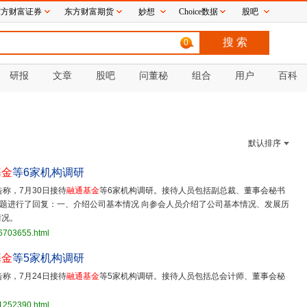
东方财富证券
东方财富期货
妙想
Choice数据
股吧
0
研报
文章
股吧
问董秘
组合
用户
百科
默认排序
基金
等6家机构调研
告称，7月30日接待
融通基金
等6家机构调研。接待人员包括副总裁、董事会秘书
题进行了回复：一、介绍公司基本情况 向参会人员介绍了公司基本情况、发展历
情况。
26703655.html
基金
等5家机构调研
告称，7月24日接待
融通基金
等5家机构调研。接待人员包括总会计师、董事会秘
21252390.html