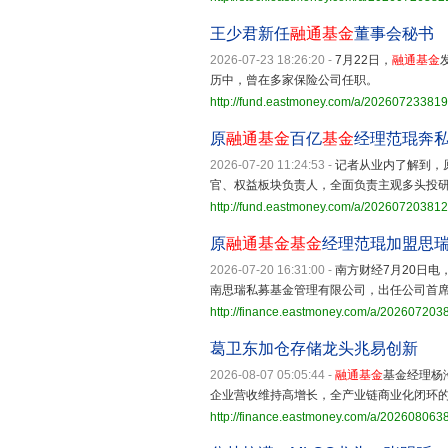
王少君新任
融通基金
董事会秘书
2026-07-23 18:26:20
-
7月22日，
融通基金
历中，曾在多家保险公司任职。
http://fund.eastmoney.com/a/20260723381
原
融通基金
百亿
基金
经理范琨奔
2026-07-20 11:24:53
-
记者从业内了解到，
官、权益板块负责人，全面负责主观多头投
http://fund.eastmoney.com/a/20260720381
原
融通基金
基金
经理范琨加盟思
2026-07-20 16:31:00
-
南方财经7月20日电
南思瑞私募基金管理有限公司，出任公司首
http://finance.eastmoney.com/a/20260720
葛卫东加仓存储龙头兆易创新
2026-08-07 05:05:44
-
融通基金
基金经理杨
企业营收维持高增长，全产业链商业化闭环
http://finance.eastmoney.com/a/20260806