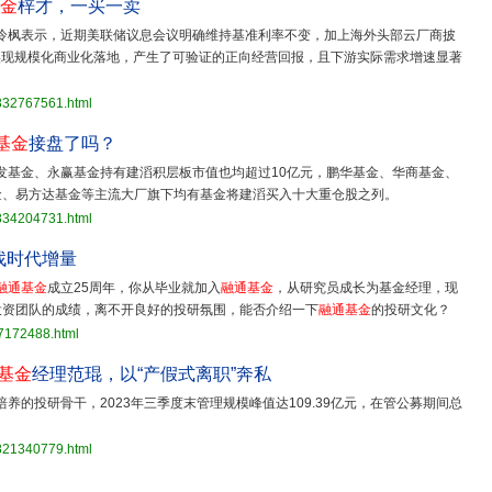
金
梓才，一买一卖
泠枫表示，近期美联储议息会议明确维持基准利率不变，加上海外头部云厂商披
实现规模化商业化落地，产生了可验证的正向经营回报，且下游实际需求增速显著
3832767561.html
基金
接盘了吗？
发基金、永赢基金持有建滔积层板市值也均超过10亿元，鹏华基金、华商基金、
金、易方达基金等主流大厂旗下均有基金将建滔买入十大重仓股之列。
3834204731.html
找时代增量
融通基金
成立25周年，你从毕业就加入
融通基金
，从研究员成长为基金经理，现
投资团队的成绩，离不开良好的投研氛围，能否介绍一下
融通基金
的投研文化？
77172488.html
基金
经理范琨，以“产假式离职”奔私
培养的投研骨干，2023年三季度末管理规模峰值达109.39亿元，在管公募期间总
3821340779.html