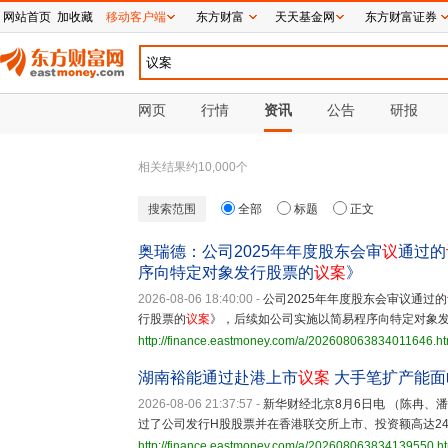
网站首页
加收藏
移动客户端
东方财富
天天基金网
东方财富证券
网页
行情
资讯
公告
研报
相关结果约
10,000
个
搜索范围
全部
标题
正文
奥瑞德：公司2025年年度股东会审
议
通过的
序向特定对象发行股票的
议案
》
2026-08-06 18:40:00
-
公司2025年年度股东会审议通过的
行股票的
议案
》，后续如公司实施以简易程序向特定对象
http://finance.eastmoney.com/a/202608063834011646.ht
湖南裕能通过赴港上市
议案
大手笔扩产能面
2026-08-06 21:37:57
-
新华财经北京8月6日电 （陈冉、
过了公司发行H股股票并在香港联交所上市、投资额高达2
http://finance.eastmoney.com/a/202608063834139550.h