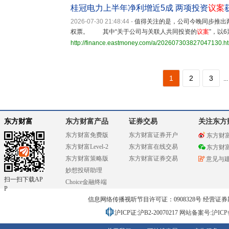
桂冠电力上半年净利增近5成 两项投资
议案
2026-07-30 21:48:44
-
值得关注的是，公司今晚同步推出
权票。 其中“关于公司与关联人共同投资的
议案
”，以
http://finance.eastmoney.com/a/202607303827047130.h
1
2
3
...
东方财富
东方财富产品
证券交易
关注东方
东方财富免费版
东方财富证券开户
东方财
东方财富Level-2
东方财富在线交易
东方财
东方财富策略版
东方财富证券交易
意见与
妙想投研助理
扫一扫下载AP
Choice金融终端
P
信息网络传播视听节目许可证：0908328号 经营证券期货业务
沪ICP证:沪B2-20070217
网站备案号:沪ICP备0