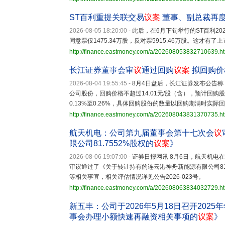
ST百利重提关联交易
议案
董事、副总裁再
2026-08-05 18:20:00
-
此后，在6月下旬举行的ST百利2
同意票仅1475.34万股，反对票5915.46万股。这才有了
http://finance.eastmoney.com/a/202608053832710639.h
长江证券董事会审
议
通过回购
议案
拟回购价格
2026-08-04 19:55:45
-
8月4日盘后，长江证券发布公告
公司股份，回购价格不超过14.01元/股（含），预计回购股份
0.13%至0.26%，具体回购股份的数量以回购期满时实际
http://finance.eastmoney.com/a/202608043831370735.h
航天机电：公司第九届董事会第十七次会
议
限公司81.7552%股权的
议案
》
2026-08-06 19:07:00
-
证券日报网讯 8月6日，航天机
审议通过了《关于转让持有的连云港神舟新能源有限公司81.
等相关事宜，相关评估情况详见公告2026-023号。
http://finance.eastmoney.com/a/202608063834032729.h
新五丰：公司于2026年5月18日召开202
事会办理小额快速再融资相关事项的
议案
》