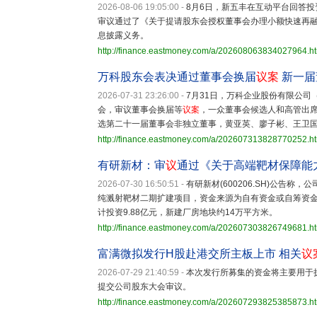
2026-08-06 19:05:00
-
8月6日，新五丰在互动平台回答投资
审议通过了《关于提请股东会授权董事会办理小额快速再
息披露义务。
http://finance.eastmoney.com/a/202608063834027964.h
万科股东会表决通过董事会换届
议案
新一届
2026-07-31 23:26:00
-
7月31日，万科企业股份有限公司
会，审议董事会换届等
议案
，一众董事会候选人和高管出
选第二十一届董事会非独立董事，黄亚英、廖子彬、王卫
http://finance.eastmoney.com/a/202607313828770252.h
有研新材：审
议
通过《关于高端靶材保障能
2026-07-30 16:50:51
-
有研新材(600206.SH)公告称
纯溅射靶材二期扩建项目，资金来源为自有资金或自筹资
计投资9.88亿元，新建厂房地块约14万平方米。
http://finance.eastmoney.com/a/202607303826749681.h
富满微拟发行H股赴港交所主板上市 相关
议
2026-07-29 21:40:59
-
本次发行所募集的资金将主要用于
提交公司股东大会审议。
http://finance.eastmoney.com/a/202607293825385873.h