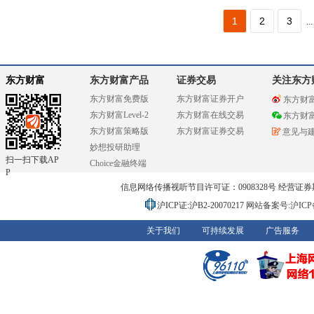
1
2
3
...
东方财富
东方财富产品
证券交易
关注东方
东方财富免费版
东方财富证券开户
东方财
东方财富Level-2
东方财富在线交易
东方财
东方财富策略版
东方财富证券交易
意见与
妙想投研助理
扫一扫下载AP
Choice金融终端
P
信息网络传播视听节目许可证：0908328号 经营证券期货业务
沪ICP证:沪B2-20070217
网站备案号:沪ICP备0
关于我们
可持续发展
广告服务