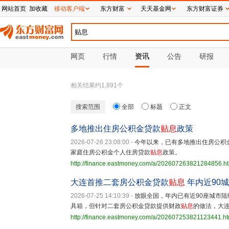
网站首页
加收藏
移动客户端
东方财富
天天基金网
东方财富证券
网页
行情
资讯
公告
研报
相关结果约
1,891
个
搜索范围
全部
标题
正文
多地推出住房公积金贷款
贴息
政策
2026-07-26 23:08:00
-
今年以来，已有多地推出住房公积
家庭住房公积金个人住房贷款
贴息
政策。
http://finance.eastmoney.com/a/202607263821284856.h
大连首推二套房公积金贷款
贴息
年内近90城
2026-07-25 14:10:39
-
放眼全国，年内已有近90座城市
具箱，但针对二套房公积金贷款提供财政
贴息
的做法，大
http://finance.eastmoney.com/a/202607253821123441.ht