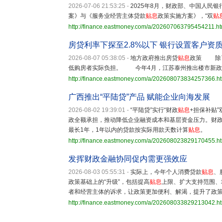
2026-07-06 21:53:25
-
2025年8月，财政部、中国人民
案》与《服务业经营主体贷款
贴息
政策实施方案》，“双
贴
http://finance.eastmoney.com/a/202607063795454211.ht
房贷利率下探至2.8%以下 银行设置客户资
2026-08-07 05:38:05
-
地方政府推出房贷
贴息
政策 除了
低购房者实际负担。 今年4月，江苏泰州推出楼市新政
http://finance.eastmoney.com/a/202608073834257366.h
广西推出“平陆贷”产品 赋能企业向海发展
2026-08-02 19:39:01
-
“平陆贷”实行“财政
贴息
+担保补贴
政全额承担，推动降低企业融资成本和基层资金压力。财
最长1年，1年以内的贷款按实际用款天数计算
贴息
。
http://finance.eastmoney.com/a/202608023829170455.h
发挥财政金融协同促内需更强效应
2026-08-03 05:55:31
-
实际上，今年个人消费贷款
贴息
、
政策基础上的“升级”，包括提高
贴息
上限、扩大支持范围、
者和经营主体的诉求，让政策更加便利、解渴，提升了政
http://finance.eastmoney.com/a/202608033829213042.h