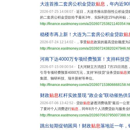
大连首推二套房公积金贷款
贴息
，年内近90
2026-07-25 14:08:07
-
近日，大连市推出阶段性公积金贷
的二套房公积金贷款给予最长3年、实际利息15%的补贴
http://finance.eastmoney.com/a/202607253821140354.ht
稳楼市再上新！大连为二套房公积金贷款
贴
2026-07-24 12:14:02
-
，享受
贴息
政策的最高贷款额度为2
http://finance.eastmoney.com/a/202607243820247946.h
河南下达4000万专项经费预算！支持科技贷
2026-07-15 09:00:54
-
【大河财立方消息】7月15日消息
引导专项经费预算4000万元，支持“科技贷”业务贷款
贴息
集团、轴研科技、瑞丰新材等单位。
http://finance.eastmoney.com/a/202607153806668158.h
财政
贴息
杠杆实效显现 “政企金”联动催热供
2026-07-06 13:42:52
-
贷款
贴息
渗透消费场景“最后一公里
了要对个人消费进行
贴息
，同年8月个人消费贷款与服务业
http://finance.eastmoney.com/a/202607063795007388.h
跳出短期促销困局！财政
贴息
落地近一年，