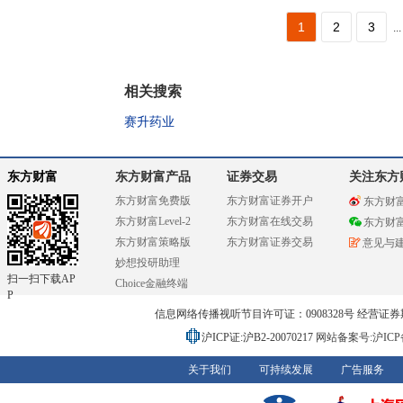
1
2
3
...
相关搜索
赛升药业
东方财富
东方财富产品
证券交易
关注东方
东方财富免费版
东方财富证券开户
东方财
东方财富Level-2
东方财富在线交易
东方财
东方财富策略版
东方财富证券交易
意见与
妙想投研助理
扫一扫下载AP
Choice金融终端
P
信息网络传播视听节目许可证：0908328号 经营证券期货业务
沪ICP证:沪B2-20070217
网站备案号:沪ICP备0
关于我们
可持续发展
广告服务