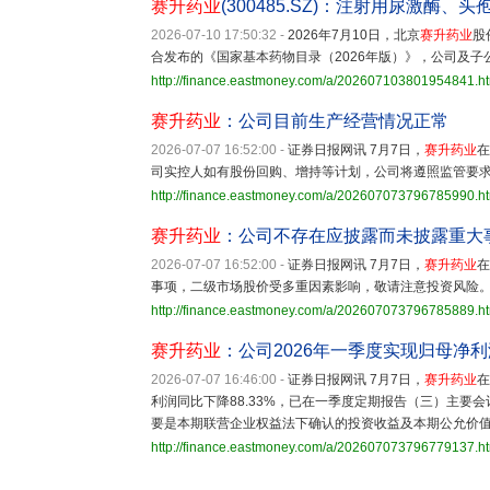
赛升药业
(300485.SZ)：注射用尿激酶、
2026-07-10 17:50:32
-
2026年7月10日，北京
赛升药业
股
合发布的《国家基本药物目录（2026年版）》，公司及子
http://finance.eastmoney.com/a/202607103801954841.h
赛升药业
：公司目前生产经营情况正常
2026-07-07 16:52:00
-
证券日报网讯 7月7日，
赛升药业
在
司实控人如有股份回购、增持等计划，公司将遵照监管要
http://finance.eastmoney.com/a/202607073796785990.h
赛升药业
：公司不存在应披露而未披露重大
2026-07-07 16:52:00
-
证券日报网讯 7月7日，
赛升药业
在
事项，二级市场股价受多重因素影响，敬请注意投资风险
http://finance.eastmoney.com/a/202607073796785889.h
赛升药业
：公司2026年一季度实现归母净利润
2026-07-07 16:46:00
-
证券日报网讯 7月7日，
赛升药业
在
利润同比下降88.33%，已在一季度定期报告（三）主要
要是本期联营企业权益法下确认的投资收益及本期公允价
http://finance.eastmoney.com/a/202607073796779137.h