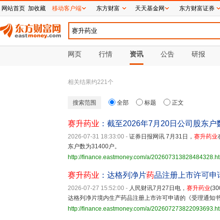
网站首页
加收藏
移动客户端
东方财富
天天基金网
东方财富证券
网页
行情
资讯
公告
研报
相关结果约
221
个
搜索范围
全部
标题
正文
赛升药业
：截至2026年7月20日公司股东户数
2026-07-31 18:33:00
-
证券日报网讯 7月31日，
赛升药业
东户数为31400户。
http://finance.eastmoney.com/a/202607313828484328.h
赛升药业
：达格列净片
药
品注册上市许可申
2026-07-27 15:52:00
-
人民财讯7月27日电，
赛升药业
(
达格列净片境内生产药品注册上市许可申请的《受理通知
http://finance.eastmoney.com/a/202607273822093693.h