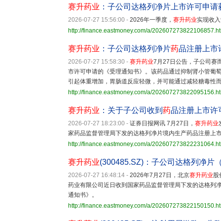
赛升药业
：子公司达格列净片上市许可申请
2026-07-27 15:56:00
-
2026年一季度，
赛升药业
实现收入
http://finance.eastmoney.com/a/202607273822106857.h
赛升药业
：子公司达格列净片
药
品注册上市
2026-07-27 15:58:30
-
赛升药业
7月27日公告，子公司
市许可申请的《受理通知书》。该药品通过抑制肾小管葡
引起体重增加，胃肠道反应轻微，并可能通过减轻糖毒性而
http://finance.eastmoney.com/a/202607273822095156.h
赛升药业
：关于子公司收到
药
品注册上市许
2026-07-27 18:23:00
-
证券日报网讯 7月27日，
赛升药业
家药品监督管理局下发的达格列净片境内生产药品注册上
http://finance.eastmoney.com/a/202607273822231064.h
赛升药业
(300485.SZ)：子公司达格列净
2026-07-27 16:48:14
-
2026年7月27日，北京
赛升药业
股
药业有限公司近日收到国家药品监督管理局下发的达格列净
通知书》。
http://finance.eastmoney.com/a/202607273822150150.h