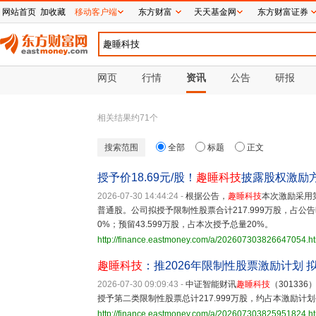
网站首页
加收藏
移动客户端
东方财富
天天基金网
东方财富证券
网页
行情
资讯
公告
研报
相关结果约
71
个
搜索范围
全部
标题
正文
授予价18.69元/股！
趣睡科技
披露股权激励
2026-07-30 14:44:24
-
根据公告，
趣睡科技
本次激励采用
普通股。公司拟授予限制性股票合计217.999万股，占公告
0%；预留43.599万股，占本次授予总量20%。
http://finance.eastmoney.com/a/202607303826647054.h
趣睡科技
：推2026年限制性股票激励计划 拟
2026-07-30 09:09:43
-
中证智能财讯
趣睡科技
（30133
授予第二类限制性股票总计217.999万股，约占本激励计划
http://finance.eastmoney.com/a/202607303825951824.h