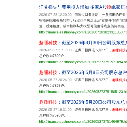
汇兑损失与费用投入增加 多家A股
睡
眠家居
2026-07-28 12:20:00
-
但透过财务波动，一条清晰的产业
智能睡眠服务商转型，行业竞争焦点正从“卖硬件”转向“卖
途，感知精度、成本控制与大模型可信度等痛点仍待突破
http://finance.eastmoney.com/a/202607283823311353.ht
趣睡科技
：截至2026年4月30日公司股东总
2026-05-27 21:17:00
-
证券日报网讯 5月27日，
趣睡科技
总户数为7609户。
http://finance.eastmoney.com/a/202605273751571094.h
趣睡科技
：截至2026年5月8日公司股东总户
2026-05-27 20:24:00
-
证券日报网讯 5月27日，
趣睡科技
总户数为7863户。
http://finance.eastmoney.com/a/202605273751505123.h
趣睡科技
：截至2026年5月20日公司股东总
2026-05-27 19:31:00
-
证券日报网讯 5月27日，
趣睡科技
总户数为7595户。
http://finance.eastmoney.com/a/202605273751464979.h