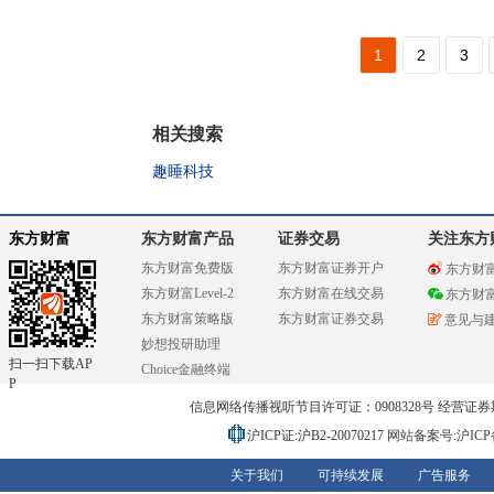
1
2
3
相关搜索
趣睡科技
东方财富
东方财富产品
证券交易
关注东方
东方财富免费版
东方财富证券开户
东方财
东方财富Level-2
东方财富在线交易
东方财
东方财富策略版
东方财富证券交易
意见与
妙想投研助理
扫一扫下载AP
Choice金融终端
P
信息网络传播视听节目许可证：0908328号 经营证券期货业务
沪ICP证:沪B2-20070217
网站备案号:沪ICP备0
关于我们
可持续发展
广告服务