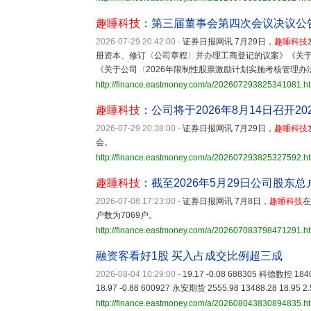
趣睡科技
：第三届董事会第四次会议决议公
2026-07-29 20:42:00
-
证券日报网讯 7月29日，
趣睡科技
册资本、修订〈公司章程〉并办理工商登记的议案》《关于
《关于公司〈2026年限制性股票激励计划实施考核管理
http://finance.eastmoney.com/a/202607293825341081.h
趣睡科技
：公司将于2026年8月14日召开2
2026-07-29 20:38:00
-
证券日报网讯 7月29日，
趣睡科技
会。
http://finance.eastmoney.com/a/202607293825327592.h
趣睡科技
：截至2026年5月29日公司股东总
2026-07-08 17:23:00
-
证券日报网讯 7月8日，
趣睡科技
在
户数为7069户。
http://finance.eastmoney.com/a/202607083798471291.h
融资客看好1股 买入占成交比例超三成
2026-08-04 10:29:00
-
19.17 -0.08 688305 科德数控 1840
18.97 -0.88 600927 永安期货 2555.98 13488.28 18.95 2
http://finance.eastmoney.com/a/202608043830894835.h