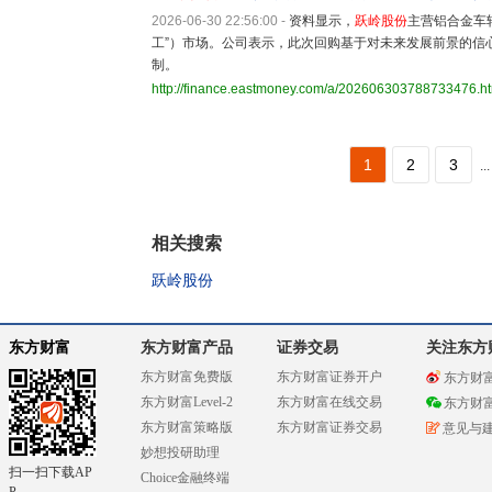
2026-06-30 22:56:00
-
资料显示，
跃岭股份
主营铝合金车
工”）市场。公司表示，此次回购基于对未来发展前景的信
制。
http://finance.eastmoney.com/a/202606303788733476.h
1
2
3
...
相关搜索
跃岭股份
东方财富
东方财富产品
证券交易
关注东方
东方财富免费版
东方财富证券开户
东方财
东方财富Level-2
东方财富在线交易
东方财
东方财富策略版
东方财富证券交易
意见与
妙想投研助理
扫一扫下载AP
Choice金融终端