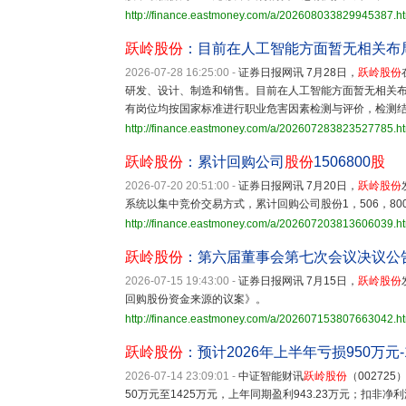
http://finance.eastmoney.com/a/202608033829945387.h
跃岭股份
：目前在人工智能方面暂无相关布
2026-07-28 16:25:00
-
证券日报网讯 7月28日，
跃岭股份
研发、设计、制造和销售。目前在人工智能方面暂无相关
有岗位均按国家标准进行职业危害因素检测与评价，检测
http://finance.eastmoney.com/a/202607283823527785.h
跃岭股份
：累计回购公司
股份
1506800
股
2026-07-20 20:51:00
-
证券日报网讯 7月20日，
跃岭股份
系统以集中竞价交易方式，累计回购公司股份1，506，800
http://finance.eastmoney.com/a/202607203813606039.h
跃岭股份
：第六届董事会第七次会议决议公
2026-07-15 19:43:00
-
证券日报网讯 7月15日，
跃岭股份
回购股份资金来源的议案》。
http://finance.eastmoney.com/a/202607153807663042.h
跃岭股份
：预计2026年上半年亏损950万元-
2026-07-14 23:09:01
-
中证智能财讯
跃岭股份
（00272
50万元至1425万元，上年同期盈利943.23万元；扣非净利