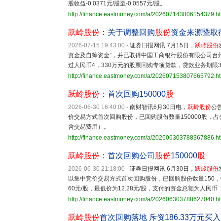
股收益-0.0371元/股至-0.0557元/股。
http://finance.eastmoney.com/a/202607143806154379.h
跃岭股份
：关于调整回购
股份
资金来源暨取
2026-07-15 19:43:00
-
证券日报网讯 7月15日，
跃岭股份
资金及自筹资金”，并已取得中国工商银行股份有限公司台
过人民币4，330万元的股票回购专项贷款，贷款业务期限
http://finance.eastmoney.com/a/202607153807665792.h
跃岭股份
：首次回购150000
股
2026-06-30 16:40:00
-
南财智讯6月30日电，
跃岭股份
公
价交易方式首次回购股份，已回购股份数量150000股，占公
含交易费用）。
http://finance.eastmoney.com/a/202606303788367886.h
跃岭股份
：首次回购公司
股份
150000
股
2026-06-30 21:18:00
-
证券日报网讯 6月30日，
跃岭股份
以集中竞价交易方式首次回购股份，已回购股份数量150，00
60元/股，最低价为12.28元/股，支付的资金总额为人民币
http://finance.eastmoney.com/a/202606303788627040.h
跃岭股份
首次回购落地 斥资186.33万元买入