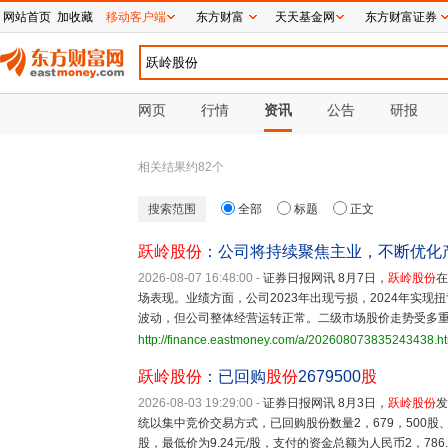
网站首页
加收藏
移动客户端
东方财富
天天基金网
东方财富证券
网页
行情
资讯
公告
研报
相关结果约
82
个
搜索范围
全部
标题
正文
跃岭股份
：公司将持续聚焦主业，不断优化
2026-08-07 16:48:00
-
证券日报网讯 8月7日，
跃岭股份
在
场表现。业绩方面，公司2023年出现亏损，2024年实现扭
波动，但公司整体经营运转正常。二级市场股价走势受多
http://finance.eastmoney.com/a/202608073835243438.h
跃岭股份
：已回购
股份
2679500
股
2026-08-03 19:29:00
-
证券日报网讯 8月3日，
跃岭股份
发
统以集中竞价交易方式，已回购股份数量2，679，500股、占
股，最低价为9.24元/股，支付的资金总额为人民币2，786.