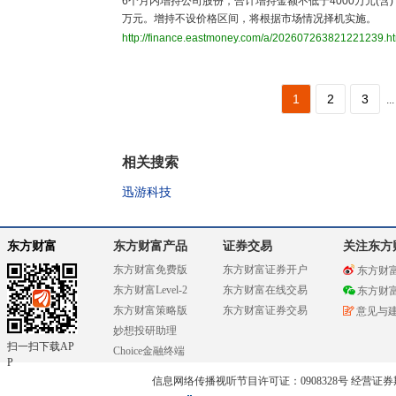
6个月内增持公司股份，合计增持金额不低于4000万元(含)
万元。增持不设价格区间，将根据市场情况择机实施。
http://finance.eastmoney.com/a/202607263821221239.h
1
2
3
...
相关搜索
迅游科技
东方财富
东方财富产品
证券交易
关注东方
东方财富免费版
东方财富证券开户
东方财
东方财富Level-2
东方财富在线交易
东方财
东方财富策略版
东方财富证券交易
意见与
妙想投研助理
扫一扫下载AP
Choice金融终端
P
信息网络传播视听节目许可证：0908328号 经营证券期货业务