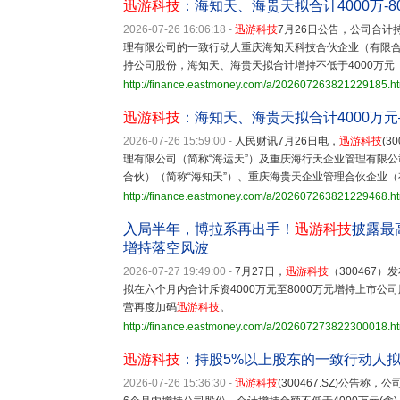
迅游科技
：海知天、海贵天拟合计4000万-
2026-07-26 16:06:18
-
迅游科技
7月26日公告，公司合
理有限公司的一致行动人重庆海知天科技合伙企业（有限合
持公司股份，海知天、海贵天拟合计增持不低于4000万元（
http://finance.eastmoney.com/a/202607263821229185.h
迅游科技
：海知天、海贵天拟合计4000万元
2026-07-26 15:59:00
-
人民财讯7月26日电，
迅游科技
(
理有限公司（简称“海运天”）及重庆海行天企业管理有限公
合伙）（简称“海知天”）、重庆海贵天企业管理合伙企业
http://finance.eastmoney.com/a/202607263821229468.h
入局半年，博拉系再出手！
迅游科技
披露最
增持落空风波
2026-07-27 19:49:00
-
7月27日，
迅游科技
（300467
拟在六个月内合计斥资4000万元至8000万元增持上市
营再度加码
迅游科技
。
http://finance.eastmoney.com/a/202607273822300018.h
迅游科技
：持股5%以上股东的一致行动人拟增
2026-07-26 15:36:30
-
迅游科技
(300467.SZ)公告