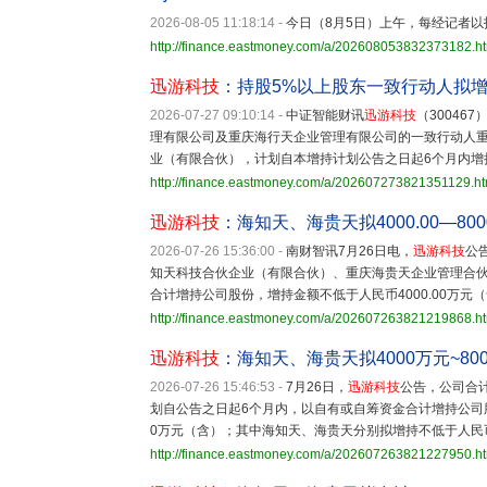
2026-08-05 11:18:14
-
今日（8月5日）上午，每经记者
http://finance.eastmoney.com/a/202608053832373182.h
迅游科技
：持股5%以上股东一致行动人拟增持
2026-07-27 09:10:14
-
中证智能财讯
迅游科技
（30046
理有限公司及重庆海行天企业管理有限公司的一致行动人
业（有限合伙），计划自本增持计划公告之日起6个月内增
http://finance.eastmoney.com/a/202607273821351129.ht
迅游科技
：海知天、海贵天拟4000.00—80
2026-07-26 15:36:00
-
南财智讯7月26日电，
迅游科技
公
知天科技合伙企业（有限合伙）、重庆海贵天企业管理合伙
合计增持公司股份，增持金额不低于人民币4000.00万元（含
http://finance.eastmoney.com/a/202607263821219868.h
迅游科技
：海知天、海贵天拟4000万元~80
2026-07-26 15:46:53
-
7月26日，
迅游科技
公告，公司合
划自公告之日起6个月内，以自有或自筹资金合计增持公司股
0万元（含）；其中海知天、海贵天分别拟增持不低于人民币
http://finance.eastmoney.com/a/202607263821227950.h