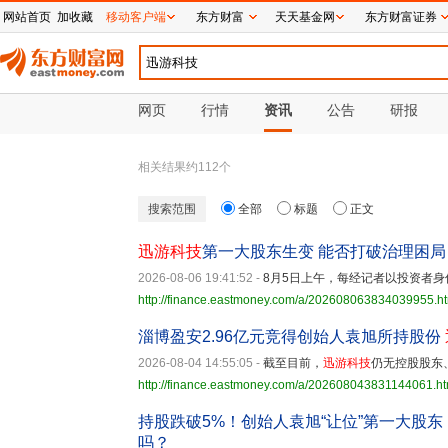
网站首页
加收藏
移动客户端
东方财富
天天基金网
东方财富证券
网页
行情
资讯
公告
研报
相关结果约
112
个
搜索范围
全部
标题
正文
迅游科技
第一大股东生变 能否打破治理困局
2026-08-06 19:41:52
-
8月5日上午，每经记者以投资者身
http://finance.eastmoney.com/a/202608063834039955.h
淄博盈安2.96亿元竞得创始人袁旭所持股份
2026-08-04 14:55:05
-
截至目前，
迅游科技
仍无控股股东
http://finance.eastmoney.com/a/202608043831144061.ht
持股跌破5%！创始人袁旭“让位”第一大股东
吗？