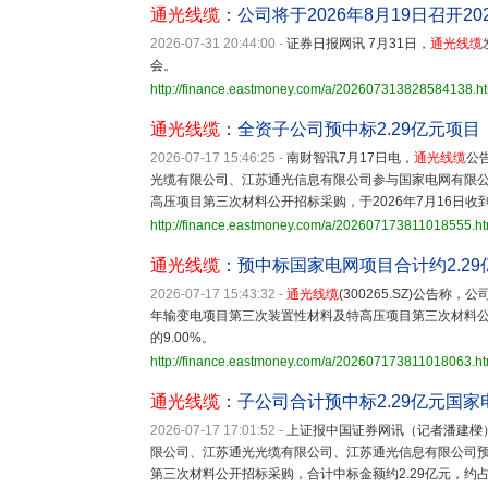
通光线缆
：公司将于2026年8月19日召开2
2026-07-31 20:44:00
-
证券日报网讯 7月31日，
通光线缆
会。
http://finance.eastmoney.com/a/202607313828584138.h
通光线缆
：全资子公司预中标2.29亿元项目
2026-07-17 15:46:25
-
南财智讯7月17日电，
通光线缆
公
光缆有限公司、江苏通光信息有限公司参与国家电网有限公司
高压项目第三次材料公开招标采购，于2026年7月16日收
http://finance.eastmoney.com/a/202607173811018555.ht
通光线缆
：预中标国家电网项目合计约2.29
2026-07-17 15:43:32
-
通光线缆
(300265.SZ)公告
年输变电项目第三次装置性材料及特高压项目第三次材料公开
的9.00%。
http://finance.eastmoney.com/a/202607173811018063.ht
通光线缆
：子公司合计预中标2.29亿元国
2026-07-17 17:01:52
-
上证报中国证券网讯（记者潘建樑
限公司、江苏通光光缆有限公司、江苏通光信息有限公司预
第三次材料公开招标采购，合计中标金额约2.29亿元，约占2