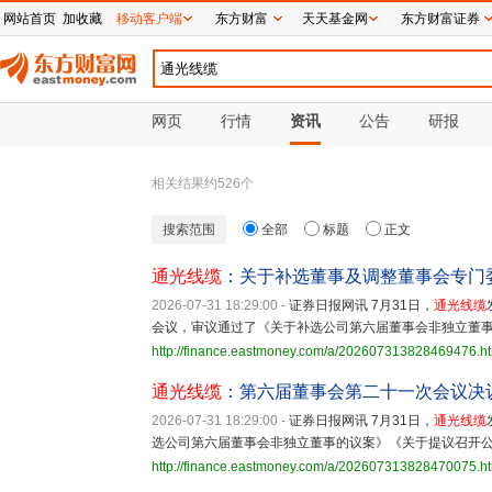
网站首页
加收藏
移动客户端
东方财富
天天基金网
东方财富证券
网页
行情
资讯
公告
研报
相关结果约
526
个
搜索范围
全部
标题
正文
通光线缆
：关于补选董事及调整董事会专门
2026-07-31 18:29:00
-
证券日报网讯 7月31日，
通光线缆
会议，审议通过了《关于补选公司第六届董事会非独立董
http://finance.eastmoney.com/a/202607313828469476.h
通光线缆
：第六届董事会第二十一次会议决
2026-07-31 18:29:00
-
证券日报网讯 7月31日，
通光线缆
选公司第六届董事会非独立董事的议案》《关于提议召开公
http://finance.eastmoney.com/a/202607313828470075.h