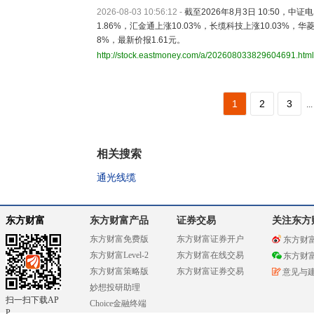
2026-08-03 10:56:12
-
截至2026年8月3日 10:50，中
1.86%，汇金通上涨10.03%，长缆科技上涨10.03%，华
8%，最新价报1.61元。
http://stock.eastmoney.com/a/202608033829604691.html
1
2
3
...
相关搜索
通光线缆
东方财富
东方财富产品
证券交易
关注东方
东方财富免费版
东方财富证券开户
东方财
东方财富Level-2
东方财富在线交易
东方财
东方财富策略版
东方财富证券交易
意见与
妙想投研助理
扫一扫下载AP
Choice金融终端
P