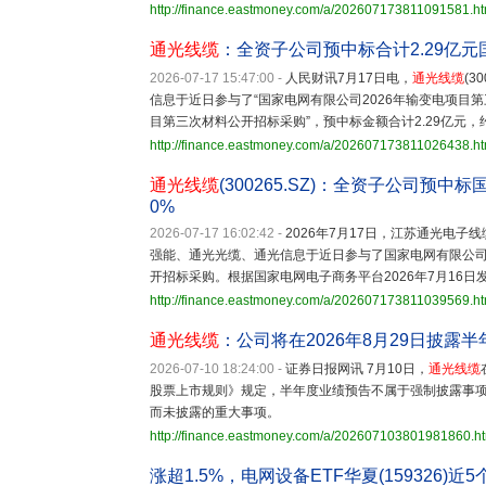
http://finance.eastmoney.com/a/202607173811091581.ht
通光线缆
：全资子公司预中标合计2.29亿
2026-07-17 15:47:00
-
人民财讯7月17日电，
通光线缆
(
信息于近日参与了“国家电网有限公司2026年输变电项目
目第三次材料公开招标采购”，预中标金额合计2.29亿元，约
http://finance.eastmoney.com/a/202607173811026438.ht
通光线缆
(300265.SZ)：全资子公司预中标
0%
2026-07-17 16:02:42
-
2026年7月17日，江苏通光电子
强能、通光光缆、通光信息于近日参与了国家电网有限公司
开招标采购。根据国家电网电子商务平台2026年7月16
http://finance.eastmoney.com/a/202607173811039569.ht
通光线缆
：公司将在2026年8月29日披露
2026-07-10 18:24:00
-
证券日报网讯 7月10日，
通光线缆
股票上市规则》规定，半年度业绩预告不属于强制披露事项，
而未披露的重大事项。
http://finance.eastmoney.com/a/202607103801981860.h
涨超1.5%，电网设备ETF华夏(159326)近