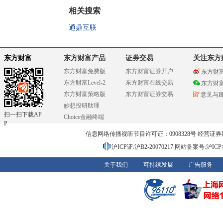
相关搜索
通鼎互联
东方财富
东方财富产品
证券交易
关注东方
东方财富免费版
东方财富证券开户
东方财
东方财富Level-2
东方财富在线交易
东方财
东方财富策略版
东方财富证券交易
意见与
妙想投研助理
扫一扫下载AP
Choice金融终端
P
信息网络传播视听节目许可证：0908328号 经营证券期货业务
沪ICP证:沪B2-20070217
网站备案号:沪ICP备0
关于我们
可持续发展
广告服务