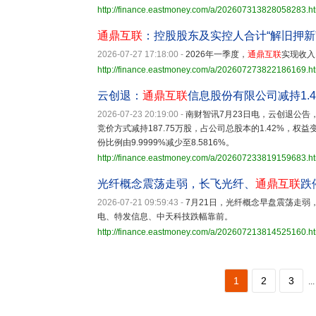
http://finance.eastmoney.com/a/202607313828058283.h
通鼎互联
：控股股东及实控人合计“解旧押新”1
2026-07-27 17:18:00
-
2026年一季度，
通鼎互联
实现收入
http://finance.eastmoney.com/a/202607273822186169.h
云创退：
通鼎互联
信息股份有限公司减持1.4
2026-07-23 20:19:00
-
南财智讯7月23日电，云创退公告
竞价方式减持187.75万股，占公司总股本的1.42%，权
份比例由9.9999%减少至8.5816%。
http://finance.eastmoney.com/a/202607233819159683.h
光纤概念震荡走弱，长飞光纤、
通鼎互联
跌
2026-07-21 09:59:43
-
7月21日，光纤概念早盘震荡走弱
电、特发信息、中天科技跌幅靠前。
http://finance.eastmoney.com/a/202607213814525160.h
1
2
3
...