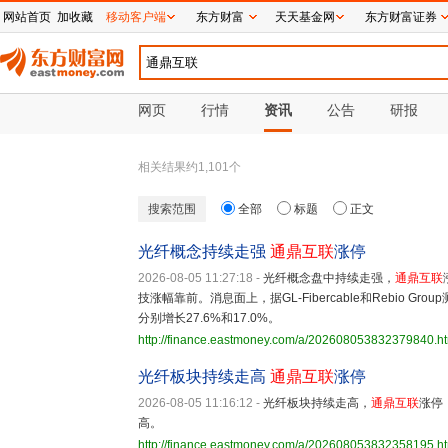
网站首页
加收藏
移动客户端
东方财富
天天基金网
东方财富证券
网页
行情
资讯
公告
研报
相关结果约
1,101
个
搜索范围
全部
标题
正文
光纤概念持续走强
通鼎互联
涨停
2026-08-05 11:27:18
-
光纤概念盘中持续走强，
通鼎互联
技涨幅靠前。消息面上，据GL-Fibercable和Rebio Gro
分别增长27.6%和17.0%。
http://finance.eastmoney.com/a/202608053832379840.h
光纤板块持续走高
通鼎互联
涨停
2026-08-05 11:16:12
-
光纤板块持续走高，
通鼎互联
涨停
高。
http://finance.eastmoney.com/a/202608053832358195.h