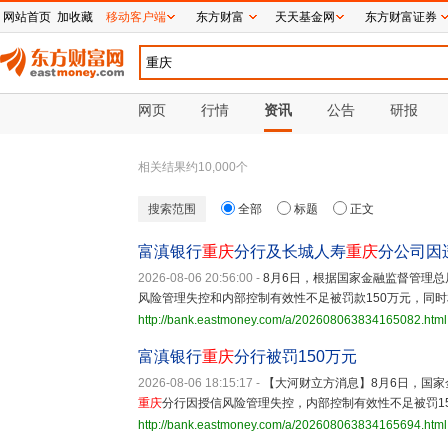
网站首页
加收藏
移动客户端
东方财富
天天基金网
东方财富证券
网页
行情
资讯
公告
研报
相关结果约
10,000
个
搜索范围
全部
标题
正文
富滇银行
重庆
分行及长城人寿
重庆
分公司因
2026-08-06 20:56:00
-
8月6日，根据国家金融监督管理总
风险管理失控和内部控制有效性不足被罚款150万元，同
http://bank.eastmoney.com/a/202608063834165082.html
富滇银行
重庆
分行被罚150万元
2026-08-06 18:15:17
-
【大河财立方消息】8月6日，国
重庆
分行因授信风险管理失控，内部控制有效性不足被罚1
http://bank.eastmoney.com/a/202608063834165694.html