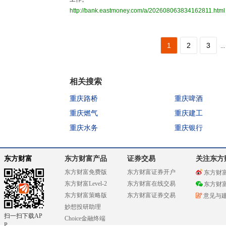
http://bank.eastmoney.com/a/202608063834162811.html
1
2
3
...
相关搜索
重庆路桥
重庆啤酒
重庆燃气
重庆建工
重庆水务
重庆银行
东方财富
东方财富产品
证券交易
关注东方
东方财富免费版
东方财富证券开户
东方财
东方财富Level-2
东方财富在线交易
东方财
东方财富策略版
东方财富证券交易
意见与
妙想投研助理
扫一扫下载AP
Choice金融终端
P