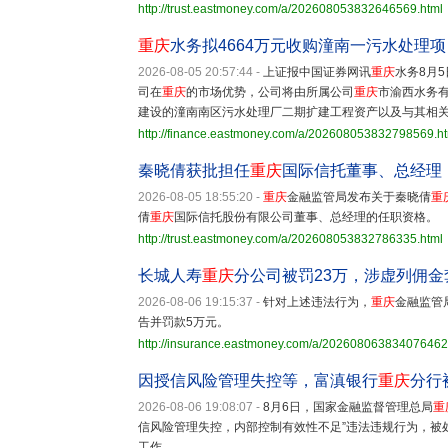
http://trust.eastmoney.com/a/202608053832646569.html
重庆
水务拟4664万元收购潼南一污水处理项
2026-08-05 20:57:44
-
上证报中国证券网讯
重庆
水务8月
司在
重庆
的市场优势，公司将由所属公司
重庆
市渝西水务有
建设的潼南南区污水处理厂二期扩建工程资产以及与其相
http://finance.eastmoney.com/a/202608053832798569.h
秦晓倩获批担任
重庆
国际信托董事、总经理
2026-08-05 18:55:20
-
重庆
金融监管局发布关于秦晓倩
重
倩
重庆
国际信托股份有限公司董事、总经理的任职资格。
http://trust.eastmoney.com/a/202608053832786335.html
长城人寿
重庆
分公司被罚23万，涉虚列佣金
2026-08-06 19:15:37
-
针对上述违法行为，
重庆
金融监管
告并罚款5万元。
http://insurance.eastmoney.com/a/202608063834076462
因授信风险管理失控等，富滇银行
重庆
分行
2026-08-06 19:08:07
-
8月6日，国家金融监督管理总局
重
信风险管理失控，内部控制有效性不足”违法违规行为，被
工作。