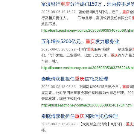
富滇银行
重庆
分行被罚150万，涉内控不足
2026-08-06 19:15:37
-
蓝鲸新闻8月6日讯，近日，
重庆
金
行及相关责任人。 罚单显示，富滇银行股份有限公司
效性不足。
http://bank.eastmoney.com/a/202608063834076568.html
五年增长5200亿元，
重庆
发力服务业
2026-08-05 20:00:22
-
打响“
重庆
服务”品牌 制造业是
都、汽车之城、工业重镇。比如，2025年，
重庆
汽车产量
车第一城”。
http://finance.eastmoney.com/a/202608053832762246.h
秦晓倩获批担任
重庆
信托总经理
2026-08-05 13:08:35
-
中国网财经8月5日讯今日，
重庆
国
展需要，公司第四届董事会聘任秦晓倩为公司总经理。202
管局核准，现已正式到任。
http://trust.eastmoney.com/a/202608053832461734.html
秦晓倩获批担任
重庆
国际信托总经理
2026-08-05 16:49:42
-
【大河财立方消息】8月5日，
重庆
格。