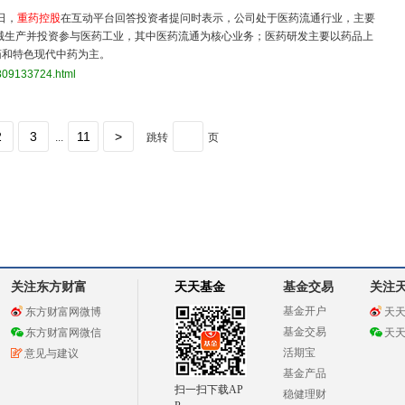
日，
重药控股
在互动平台回答投资者提问时表示，公司处于医药流通行业，主要
械生产并投资参与医药工业，其中医药流通为核心业务；医药研发主要以药品上
药和特色现代中药为主。
3809133724.html
2
3
11
>
...
跳转
页
关注东方财富
天天基金
基金交易
关注
基金开户
东方财富网微博
天
基金交易
东方财富网微信
天
活期宝
意见与建议
基金产品
扫一扫下载AP
稳健理财