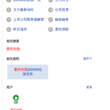
7
17
主力最新动向
公司投资
8
18
上市公司限售股解禁
融资融券
9
19
一览
昨日涨停
委托理财
10
20
相关搜索
重药控股
相关股吧
展开
重药控股
[
000950
]
深交所
用户
更多