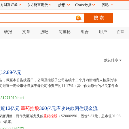
东方财富证券
东方财富期货
妙想
Choice数据
股吧
0
研报
文章
股吧
问董秘
组合
用户
百科
默认排序
2.89亿元
告，截至本公告披露日，公司及控股子公司连续十二个月内新增尚未披露的诉
公司最近一期经审计归属于母公司净资产的11.17%；其中作为原告的相关案件金
3831271919.html
近13亿元
重药控股
360亿元应收账款困住现金流
深度调整，而作为区域龙头的
重药控股
（SZ000950，股价5.37元，总市值91.98
集中暴露。
3832938039.html