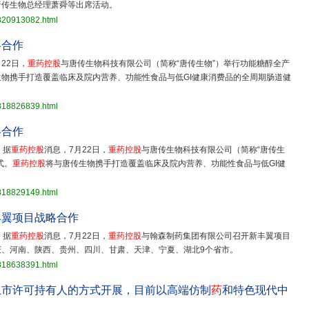
唐传生物总经理萧舜等出席活动。
3820913082.html
略合作
22日，
重药控股
与唐传生物科技有限公司（简称“唐传生物”）举行功能糖醇全产
生物携手打造覆盖临床及院内营养、功能性食品与低GI健康消费品的全周期肠道健
3818826839.html
略合作
，据
重药控股
消息，7月22日，
重药控股
与唐传生物科技有限公司（简称“唐传生
式。
重药控股
将与唐传生物携手打造覆盖临床及院内营养、功能性食品与低GI健
3818829149.html
丰翼项目战略合作
，据
重药控股
消息，7月22日，
重药控股
与翰森制药集团有限公司召开新丰翼项目
、河南、陕西、贵州、四川、甘肃、天津、宁夏、湖北9个省市。
3818638391.html
上市许可持有人的方式开展，目前以高端仿制
药
和特色现代中