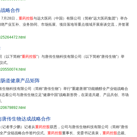
国战略合作
7月28日，
重药控股
与远大医药（中国）有限公司（简称“远大医药集团”）举办
围绕产业互补、业务协同、市场拓展、项目落地等重点领域开展座谈交流，并签署
3825264472.html
作
司（以下简称“
重药控股
”）与唐传生物科技有限公司（以下简称“唐传生物”）举
仪式。
3820550074.html
期肠道健康产品矩阵
传生物科技有限公司（简称“唐传生物”）举行“重建唐潮”功能糖醇全产业链战略合
标志着公司与唐传生物立足“健康中国”战略新形势，在渠道共建、产品共创、市场
同。
3820679892.html
与唐传生物达成战略合作
（记者李少鹏）记者从
重药控股
获悉，公司与唐传生物科技有限公司（简称“唐传
糖醇全产业链战略合作签约仪式。
重药控股
董事长、党委书记袁泉，
重药控股
总裁、