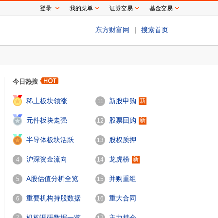
登录
我的菜单
证券交易
基金交易
东方财富网
|
搜索首页
今日热搜
1
稀土板块领涨
新股申购
新
11
2
元件板块走强
股票回购
新
12
3
半导体板块活跃
股权质押
13
沪深资金流向
龙虎榜
新
4
14
A股估值分析全览
并购重组
5
15
重要机构持股数据
重大合同
6
16
机构调研数据一览
主力持仓