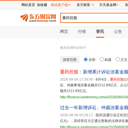
网站首页
加收藏
移动客户端
东方财富
天天基金网
网页
行情
资讯
公告
相关结果约
206
个
搜索范围
全部
标题
正文
重药控股
：新增累计诉讼涉案金额1
2026-08-04 17:28:58
-
8月4日，
重药控股
公
讼、仲裁事项涉案金额共计12.89亿元，占
额共计11.93亿元。
http://finance.eastmoney.com/a/20260804
过去一年新增诉讼、仲裁涉案金额
2026-08-06 00:28:17
-
医药流通行业正经历
亿元），其经营压力正通过密集的法律诉讼
http://finance.eastmoney.com/a/20260806