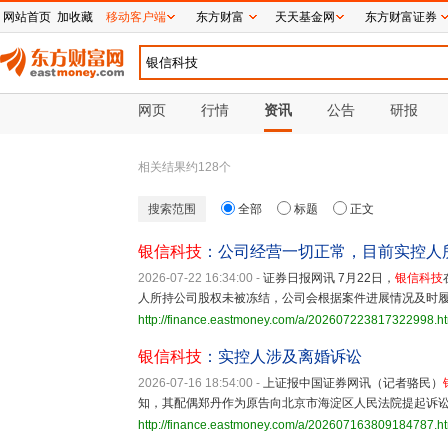
网站首页
加收藏
移动客户端
东方财富
天天基金网
东方财富证券
网页
行情
资讯
公告
研报
相关结果约
128
个
搜索范围
全部
标题
正文
银信科技
：公司经营一切正常，目前实控人
2026-07-22 16:34:00
-
证券日报网讯 7月22日，
银信科技
人所持公司股权未被冻结，公司会根据案件进展情况及时
http://finance.eastmoney.com/a/202607223817322998.h
银信科技
：实控人涉及离婚诉讼
2026-07-16 18:54:00
-
上证报中国证券网讯（记者骆民）
知，其配偶郑丹作为原告向北京市海淀区人民法院提起诉
http://finance.eastmoney.com/a/202607163809184787.h