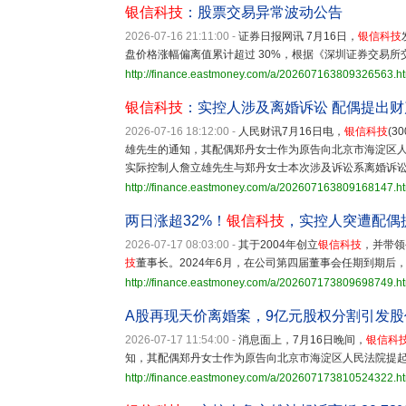
银信科技
：股票交易异常波动公告
2026-07-16 21:11:00
-
证券日报网讯 7月16日，
银信科技
盘价格涨幅偏离值累计超过 30%，根据《深圳证券交易
http://finance.eastmoney.com/a/202607163809326563.h
银信科技
：实控人涉及离婚诉讼 配偶提出
2026-07-16 18:12:00
-
人民财讯7月16日电，
银信科技
(
雄先生的通知，其配偶郑丹女士作为原告向北京市海淀区
实际控制人詹立雄先生与郑丹女士本次涉及诉讼系离婚诉
http://finance.eastmoney.com/a/202607163809168147.h
两日涨超32%！
银信科技
，实控人突遭配偶
2026-07-17 08:03:00
-
其于2004年创立
银信科技
，并带领
技
董事长。2024年6月，在公司第四届董事会任期到期后
http://finance.eastmoney.com/a/202607173809698749.h
A股再现天价离婚案，9亿元股权分割引发股
2026-07-17 11:54:00
-
消息面上，7月16日晚间，
银信科
知，其配偶郑丹女士作为原告向北京市海淀区人民法院提
http://finance.eastmoney.com/a/202607173810524322.h