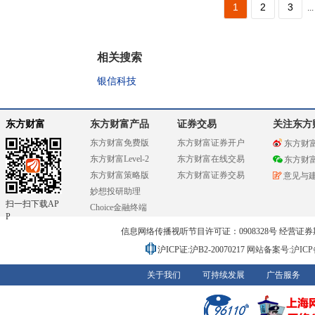
1
2
3
...
相关搜索
银信科技
东方财富
东方财富产品
证券交易
关注东方
东方财富免费版
东方财富证券开户
东方财
东方财富Level-2
东方财富在线交易
东方财
东方财富策略版
东方财富证券交易
意见与
妙想投研助理
扫一扫下载AP
Choice金融终端
P
信息网络传播视听节目许可证：0908328号 经营证券期货业务
沪ICP证:沪B2-20070217
网站备案号:沪ICP备0
关于我们
可持续发展
广告服务