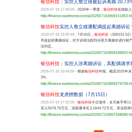
银信科技
：实控人詹立雄被起诉离婚 20.7
2026-07-16 17:46:00
-
2026年一季度，
银信科技
实现收入
http://finance.eastmoney.com/a/202607163809151853.h
银信科技
实控人詹立雄遭配偶提起离婚诉讼
2026-07-16 19:05:48
-
7月16日，
银信科技
（300231
丹提起的离婚诉讼，对方诉请法院判令双方离婚并进行财
法判定。
http://finance.eastmoney.com/a/202607163809189925.h
银信科技
：实控人涉离婚诉讼，其配偶请求
2026-07-16 20:49:00
-
根据
银信科技
年报，截至2025年
3%。
http://finance.eastmoney.com/a/202607163809279758.h
银信科技
龙虎榜数据（7月15日）
2026-07-15 17:32:00
-
银信科技
今日涨停，全天换手率11.
买入5078.70万元，深股通净买入1644.72万元，营业部席
http://finance.eastmoney.com/a/202607153807548080.h