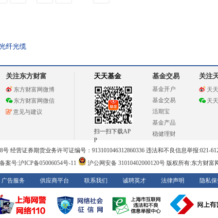
光纤光缆
关注东方财富
天天基金
基金交易
关注
基金开户
东方财富网微博
天
基金交易
东方财富网微信
天
活期宝
意见与建议
基金产品
扫一扫下载AP
稳健理财
P
 经营证券期货业务许可证编号：913101046312860336 违法和不良信息举报:021-612
案号:沪ICP备05006054号-11
沪公网安备 31010402000120号
版权所有:东方财富
广告服务
供应商平台
联系我们
诚聘英才
法律声明
隐私保