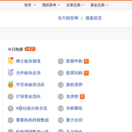
登录
我的菜单
证券交易
基金交易
东方财富网
|
搜索首页
今日热搜
1
稀土板块领涨
新股申购
新
11
2
元件板块走强
股票回购
新
12
3
半导体板块活跃
股权质押
13
沪深资金流向
龙虎榜
新
4
14
A股估值分析全览
并购重组
5
15
重要机构持股数据
重大合同
6
16
机构调研数据一览
主力持仓