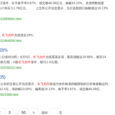
9)今日涨停，全天换手率3.87%，成交额46.09亿元，振幅16.13%。龙虎榜数据显
合计净买入1.78亿元。 上交所公开信息显示，当日该股因日振幅值达16.13%
3832889664.html
，
长飞光纤
光缆涨近19%。
3832464559.html
20%
（记者何治民）8月5日，
长飞光纤
光缆震荡走强，最高涨幅达19.98%，截至14
50港元/股；A股
长飞光纤
涨停，报312.4元/股。
3832539222.html
05)
5日公布的交易公开信息显示，
长飞光纤
因成为有价格涨跌幅限制的日价格振幅达到
2.4元，涨跌幅10.00%，偏离值16.13%，换手率3.87%，成交额46.09亿。
32623398.html
2
3
50
>
...
跳转
页