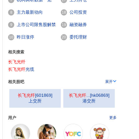
7
17
主力最新动向
公司投资
8
18
上市公司限售股解禁
融资融券
9
19
一览
昨日涨停
委托理财
10
20
相关搜索
长飞光纤
长飞光纤
光缆
相关股吧
展开
长飞光纤
[
601869
]
长飞光纤
...
[
hk06869
]
上交所
港交所
用户
更多