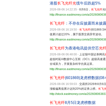
港股
长飞光纤
光
缆午后跌超5%
2026-08-06 14:22:35
-
8月6日，
长飞光纤
光
http://finance.eastmoney.com/a/20260806
长飞光纤
：不存在应披露而未披
2026-08-06 16:19:50
-
长飞光纤
(60186
值累计超过20%，属于股票交易异常波动。
http://finance.eastmoney.com/a/20260806
长飞光纤
为香港电讯提供空芯
光
2026-08-06 06:48:00
-
上证报中国证券网讯
超低时延AI数据中心互联（DCI）超级高速
全域算力，开展复杂科学仿真运算。
http://finance.eastmoney.com/a/20260806
长飞光纤
(601869)龙虎榜数据(08-
2026-08-06 16:59:03
-
交易所2026年8月
涨幅偏离值累计达到20%的证券上榜。
长飞
http://stock.eastmoney.com/a/2026080638
长飞光纤
8月5日龙虎榜数据