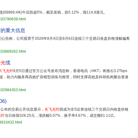
缆(06869.HK)午后跌超5%，截至发稿，跌5.12%，报114.8港元。
3833790639.html
露的重大信息
9.SH)公告称，公司股票于2026年8月4日至8月6日连续三个交易日收盘价格涨幅偏离
3833869262.html
纤光
缆
长飞光纤
8月5日通过官方公众号发布消息称，香港电讯（HKT）将推出3.2Tbps
通道，助力AI服务商高效扩容模型训练与推理，同时支撑高校及科研机构聚合香港
3832984353.html
06)
6日公布的交易公开信息显示，
长飞光纤
因成为非S证券连续三个交易日内收盘价格
光纤
当日收报328.25元，涨跌幅5.07%，换手率4.67%，成交额61.11亿。
33910432.html