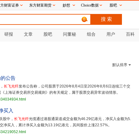
东方财富证券
东方财富期货
妙想
Choice数据
股吧
0
研报
文章
股吧
问董秘
组合
用户
百科
默认排序
动的公告
日，
长飞光纤
发布公告称，公司股票于2026年8月4日至2026年8月6日连续三个交
据《上海证券交易所交易规则》的有关规定，属于股票交易异常波动情形。
3834034934.html
净买入
跃股中，
长飞光纤
光缆通过港股通渠道成交金额为46.29亿港元，净买入金额为5.
净买入，累计净买入金额为13.19亿港元，其间股价上涨22.57%。
3834219052.html