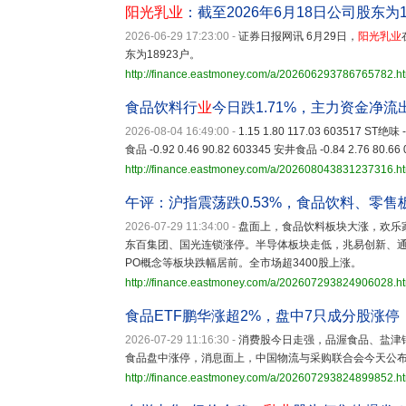
阳光乳业
：截至2026年6月18日公司股东为1
2026-06-29 17:23:00
-
证券日报网讯 6月29日，
阳光乳业
东为18923户。
http://finance.eastmoney.com/a/202606293786765782.h
食品饮料行
业
今日跌1.71%，主力资金净流出
2026-08-04 16:49:00
-
1.15 1.80 117.03 603517 ST绝味 
食品 -0.92 0.46 90.82 603345 安井食品 -0.84 2.76 80.66
http://finance.eastmoney.com/a/202608043831237316.h
午评：沪指震荡跌0.53%，食品饮料、零
2026-07-29 11:34:00
-
盘面上，食品饮料板块大涨，欢乐
东百集团、国光连锁涨停。半导体板块走低，兆易创新、
PO概念等板块跌幅居前。全市场超3400股上涨。
http://finance.eastmoney.com/a/202607293824906028.h
食品ETF鹏华涨超2%，盘中7只成分股涨
2026-07-29 11:16:30
-
消费股今日走强，品渥食品、盐津
食品盘中涨停，消息面上，中国物流与采购联合会今天公
http://finance.eastmoney.com/a/202607293824899852.h