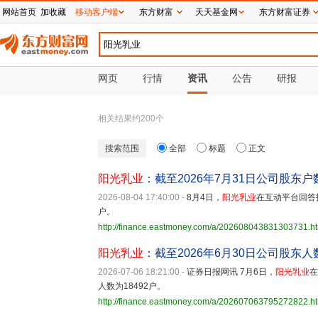
网站首页
加收藏
移动客户端
东方财富
天天基金网
东方财富证券
网页
行情
资讯
公告
研报
相关结果约
200
个
搜索范围
全部
标题
正文
阳光乳业
：截至2026年7月31日公司股东户数
2026-08-04 17:40:00
-
8月4日，
阳光乳业
在互动平台回答投
户。
http://finance.eastmoney.com/a/202608043831303731.h
阳光乳业
：截至2026年6月30日公司股东人数
2026-07-06 18:21:00
-
证券日报网讯 7月6日，
阳光乳业
在
人数为18492户。
http://finance.eastmoney.com/a/202607063795272822.h