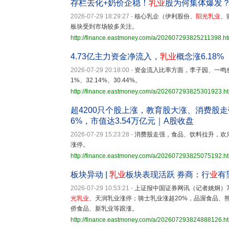
存栏去化+奶价企稳！
乳业
股为何集体爆发
2026-07-29 18:29:27
-
核心乳企（伊利股份、
阳光乳业
、
板块受到市场较多关注。
http://finance.eastmoney.com/a/202607293825211398.ht
4.73亿主力资金净流入，
乳业
概念涨6.18%
2026-07-29 20:18:00
-
资金流入比率方面，李子园、一鸣
1%、32.14%、30.44%。
http://finance.eastmoney.com/a/202607293825301923.h
超4200只个股上涨，教育股大涨、消费股走
6%，市值达3.54万亿元｜A股收盘
2026-07-29 15:23:28
-
消费股走强，食品、饮料拉升，欢
涨停。
http://finance.eastmoney.com/a/202607293825075192.h
板块异动 |
乳业
板块表现活跃 券商：行
业
有
2026-07-29 10:53:21
-
上证报中国证券网讯（记者姚炯）
光乳业
、天润乳业涨停；骑士乳业涨超20%，品渥食品、熊
侨食品、新乳业等跟涨。
http://finance.eastmoney.com/a/202607293824888126.h