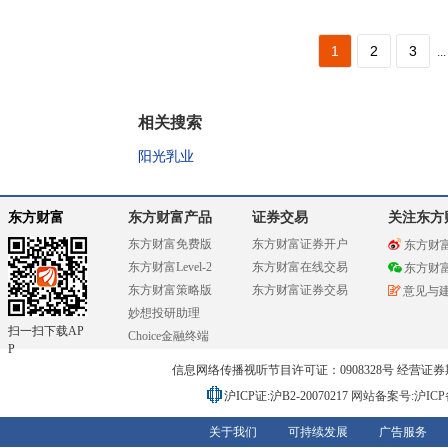
1
2
3
...
相关搜索
阳光乳业
东方财富
东方财富产品
证券交易
关注东方
东方财富免费版
东方财富证券开户
东方财
东方财富Level-2
东方财富在线交易
东方财
东方财富策略版
东方财富证券交易
意见与
妙想投研助理
扫一扫下载AP
Choice金融终端
P
信息网络传播视听节目许可证：0908328号 经营证券期货业务
沪ICP证:沪B2-20070217
网站备案号:沪ICP备0
关于我们
可持续发展
广告服务