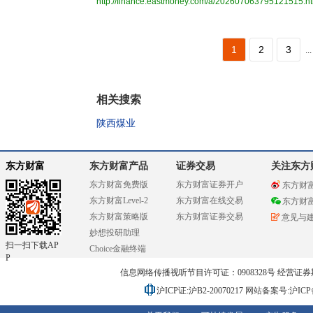
http://finance.eastmoney.com/a/202607063795121515.h
1
2
3
...
相关搜索
陕西煤业
东方财富
东方财富产品
证券交易
关注东方
东方财富免费版
东方财富证券开户
东方财
东方财富Level-2
东方财富在线交易
东方财
东方财富策略版
东方财富证券交易
意见与
妙想投研助理
扫一扫下载AP
Choice金融终端
P
信息网络传播视听节目许可证：0908328号 经营证券期货业务
沪ICP证:沪B2-20070217
网站备案号:沪ICP备0