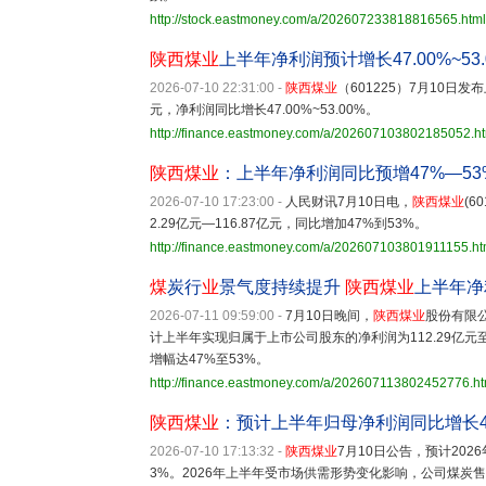
http://stock.eastmoney.com/a/202607233818816565.html
陕西煤业
上半年净利润预计增长47.00%~53.
2026-07-10 22:31:00
-
陕西煤业
（601225）7月10日发
元，净利润同比增长47.00%~53.00%。
http://finance.eastmoney.com/a/202607103802185052.h
陕西煤业
：上半年净利润同比预增47%—53
2026-07-10 17:23:00
-
人民财讯7月10日电，
陕西煤业
(6
2.29亿元—116.87亿元，同比增加47%到53%。
http://finance.eastmoney.com/a/202607103801911155.ht
煤
炭行
业
景气度持续提升
陕西煤业
上半年净
2026-07-11 09:59:00
-
7月10日晚间，
陕西煤业
股份有限
计上半年实现归属于上市公司股东的净利润为112.29亿元至1
增幅达47%至53%。
http://finance.eastmoney.com/a/202607113802452776.ht
陕西煤业
：预计上半年归母净利润同比增长47
2026-07-10 17:13:32
-
陕西煤业
7月10日公告，预计2026
3%。2026年上半年受市场供需形势变化影响，公司煤炭