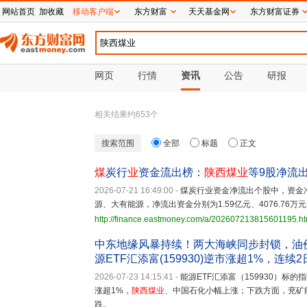
网站首页
加收藏
移动客户端
东方财富
天天基金网
东方财富证券
网页
行情
资讯
公告
研报
相关结果约
653
个
搜索范围
全部
标题
正文
煤
炭行
业
资金流出榜：
陕西煤业
等9股净流
2026-07-21 16:49:00
-
煤炭行业资金净流出个股中，资金
源、大有能源，净流出资金分别为1.59亿元、4076.76万元、
http://finance.eastmoney.com/a/202607213815601195.ht
中东地缘风暴持续！两大海峡同步封锁，油
源ETF汇添富(159930)逆市涨超1%，连续
2026-07-23 14:15:41
-
能源ETF汇添富（159930）
涨超1%，
陕西煤业
、中国石化小幅上涨；下跌方面，兖矿
跌。