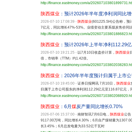
http://finance.eastmoney.com/a/202607103801899731.h
陕西煤业
：预计2026年半年度净利润同比增长
2026-07-10 17:08:39
-
陕西煤业
(601225.SH)公告称，
7亿元，同比增长47%-53%。业绩变动主要系煤炭售价
http://finance.eastmoney.com/a/202607103801886823.h
陕西煤业
：预计2026年上半年净利112.29亿元
2026-07-10 19:21:25
-
以7月10日收盘价计算，
陕西煤业
倍，市销率（TTM）约1.42倍。
http://finance.eastmoney.com/a/202607103802038283.h
陕西煤业
：2026年半年度预计归属于上市公
2026-07-10 19:45:00
-
证券日报网讯 7月10日，
陕西煤业
归属于上市公司股东的净利润112.29亿元至116.87亿元，
http://finance.eastmoney.com/a/202607103802088920.h
陕西煤业
：6月
煤
炭产量同比增长0.70%
2026-07-06 15:37:00
-
南财智讯7月6日电，
陕西煤业
公告
9117.00万吨，同比增长4.30%；6月自产煤销量为1307
长3.45%；6月总发电量为33.52亿千瓦时