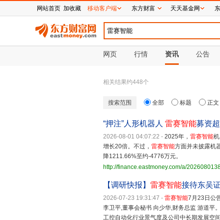
网站首页
加收藏
移动客户端
东方财富
天天基金网
网页
行情
资讯
公告
相关结果约
448
个
搜索范围
全部
标题
正文
“押注”人形机器人
雷赛智能
募资超
2026-08-01 04:07:22
-
2025年，
雷赛智能
机
增长20倍。不过，
雷赛智能
方面并未披露机
降1211.66%至约-4776万元。
http://finance.eastmoney.com/a/20260801
【调研快报】
雷赛智能
接待东吴证
2026-07-23 19:31:47
-
雷赛智能
7月23日公
李卫平,董事会秘书 向少华,财务总监 游道
工控自动化行业景气度及公司中长期发展空间