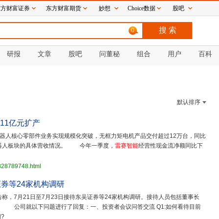
东方财富证券
东方财富期货
妙想
Choice数据
股吧
0
研报
文章
股吧
问董秘
组合
用户
百科
默认排序
11亿元扩产
器人核心零部件业务实现规模化突破，无框力矩电机产品交付超过12万台，同比
器人板块的具体营收情况。 今年一季度，
雷赛智能
经营性现金流净额同比下
3828789748.html
券等24家机构调研
告称，7月21日至7月23日接待东吴证券等24家机构调研。接待人员包括董事长
平。 公司就以下问题进行了回复：一、投资者会议问答交流 Q1:如何看待目前
?