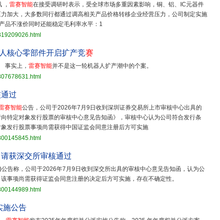
 ，
雷赛智能
在接受调研时表示，受全球市场多重因素影响，铜、铝、IC元器件
压力加大，大多数同行都通过调高相关产品价格转移企业经营压力，公司制定实施
分产品不涨价同时还能稳定毛利率水平：1
3819209026.html
机器人核心零部件开启扩产竞
赛
 事实上，
雷赛智能
并不是这一轮机器人扩产潮中的个案。
3807678631.html
核通过
雷赛智能
公告，公司于2026年7月9日收到深圳证券交易所上市审核中心出具的
请向特定对象发行股票的审核中心意见告知函》，审核中心认为公司符合发行条
对象发行股票事项尚需获得中国证监会同意注册后方可实施
3800145845.html
申请获深交所审核通过
9.SZ)公告称，公司于2026年7月9日收到深交所出具的审核中心意见告知函，认为公
。该事项尚需获得证监会同意注册的决定后方可实施，存在不确定性。
3800144989.html
实施公告