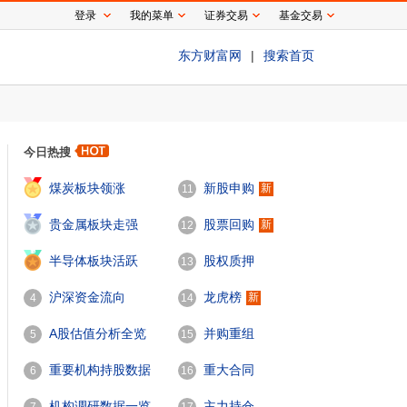
登录
我的菜单
证券交易
基金交易
东方财富网
|
搜索首页
今日热搜
1
煤炭板块领涨
新股申购
新
11
2
贵金属板块走强
股票回购
新
12
3
半导体板块活跃
股权质押
13
沪深资金流向
龙虎榜
新
4
14
A股估值分析全览
并购重组
5
15
重要机构持股数据
重大合同
6
16
机构调研数据一览
主力持仓