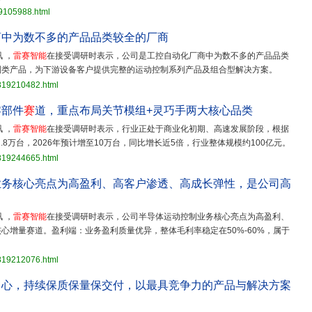
19105988.html
商中为数不多的产品品类较全的厂商
 ，
雷赛智能
在接受调研时表示，公司是工控自动化厂商中为数不多的产品品类
制类产品，为下游设备客户提供完整的运动控制系列产品及组合型解决方案。
3819210482.html
零部件
赛
道，重点布局关节模组+灵巧手两大核心品类
 ，
雷赛智能
在接受调研时表示，行业正处于商业化初期、高速发展阶段，根据
.8万台，2026年预计增至10万台，同比增长近5倍，行业整体规模约100亿元。
3819244665.html
业务核心亮点为高盈利、高客户渗透、高成长弹性，是公司高
 ，
雷赛智能
在接受调研时表示，公司半导体运动控制业务核心亮点为高盈利、
心增量赛道。盈利端：业务盈利质量优异，整体毛利率稳定在50%-60%，属于
3819212076.html
中心，持续保质保量保交付，以最具竞争力的产品与解决方案