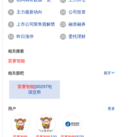
7
17
主力最新动向
公司投资
8
18
上市公司限售股解禁
融资融券
9
19
一览
昨日涨停
委托理财
10
20
相关搜索
雷赛智能
相关股吧
展开
雷赛智能
[
002979
]
深交所
用户
更多