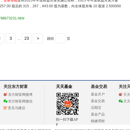
日，
雷赛智能
发布2025年年度权益分派实施公告称，2025 年年度权益分派方案
0 股后的 315，267，843.00 股为基数，向全体股东每 10 股派 2.500000
3798673231.html
2
3
23
>
...
跳转
页
关注东方财富
天天基金
基金交易
关注
基金开户
东方财富网微博
天
基金交易
东方财富网微信
天
活期宝
意见与建议
基金产品
扫一扫下载AP
稳健理财
P