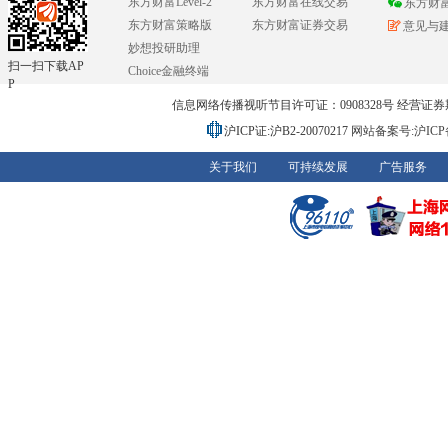
东方财富Level-2
东方财富在线交易
东方财
东方财富策略版
东方财富证券交易
意见与
妙想投研助理
扫一扫下载AP
Choice金融终端
P
信息网络传播视听节目许可证：0908328号 经营证券期货业务
沪ICP证:沪B2-20070217
网站备案号:沪ICP备0
关于我们
可持续发展
广告服务