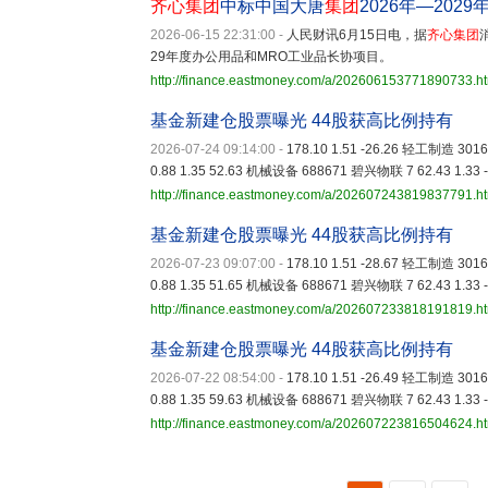
齐心集团
中标中国大唐
集团
2026年—20
2026-06-15 22:31:00
-
人民财讯6月15日电，据
齐心集团
29年度办公用品和MRO工业品长协项目。
http://finance.eastmoney.com/a/202606153771890733.h
基金新建仓股票曝光 44股获高比例持有
2026-07-24 09:14:00
-
178.10 1.51 -26.26 轻工制造 301
0.88 1.35 52.63 机械设备 688671 碧兴物联 7 62.43 1.33 
http://finance.eastmoney.com/a/202607243819837791.h
基金新建仓股票曝光 44股获高比例持有
2026-07-23 09:07:00
-
178.10 1.51 -28.67 轻工制造 301
0.88 1.35 51.65 机械设备 688671 碧兴物联 7 62.43 1.33 
http://finance.eastmoney.com/a/202607233818191819.h
基金新建仓股票曝光 44股获高比例持有
2026-07-22 08:54:00
-
178.10 1.51 -26.49 轻工制造 301
0.88 1.35 59.63 机械设备 688671 碧兴物联 7 62.43 1.33 
http://finance.eastmoney.com/a/202607223816504624.h