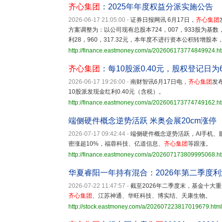
齐心集团
：2025年年度权益分派实施公告
2026-06-17 21:05:00
-
证券日报网讯 6月17日，
齐心集团
方案调整为：以公司现有总股本724，007，933股为基
利28，960，317.32元，本年度不进行资本公积转增股本
http://finance.eastmoney.com/a/202606173774849924.h
齐心集团
：每10股派0.40元，股权登记日为
2026-06-17 19:26:00
-
南财智讯6月17日电，
齐心集团
发
10股派发现金红利0.40元（含税）。
http://finance.eastmoney.com/a/202606173774749162.h
端侧硬件概念逆势活跃 米奥会展20cm涨停
2026-07-17 09:42:44
-
端侧硬件概念逆势活跃，AI手机、
密涨超10%，福蓉科技、亿道信息、
齐心集团
等跟涨。
http://finance.eastmoney.com/a/202607173809995068.h
华夏睿阳一年持有混合：2026年第二季度利润2
2026-07-22 11:47:57
-
截至2026年二季度末，基金十
齐心集团
、江苏神通、华旺科技、博实结、天康生物。
http://stock.eastmoney.com/a/202607223817019679.html