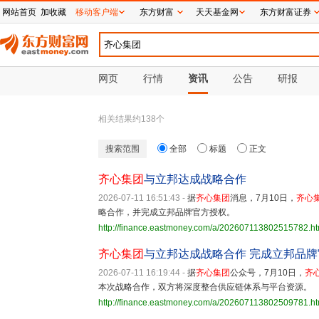
网站首页
加收藏
移动客户端
东方财富
天天基金网
东方财富证券
网页
行情
资讯
公告
研报
相关结果约
138
个
搜索范围
全部
标题
正文
齐心集团
与立邦达成战略合作
2026-07-11 16:51:43
-
据
齐心集团
消息，7月10日，
齐心
略合作，并完成立邦品牌官方授权。
http://finance.eastmoney.com/a/202607113802515782.ht
齐心集团
与立邦达成战略合作 完成立邦品
2026-07-11 16:19:44
-
据
齐心集团
公众号，7月10日，
齐
本次战略合作，双方将深度整合供应链体系与平台资源。
http://finance.eastmoney.com/a/202607113802509781.ht