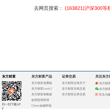
去网页搜索：
(163821)沪深300等
东方财富
东方财富产品
证券交易
关注东方
东方财富免费版
东方财富证券开户
东方财
东方财富Level-2
东方财富在线交易
东方财
东方财富策略版
东方财富证券交易
意见与
妙想投研助理
扫一扫下载AP
Choice金融终端
P