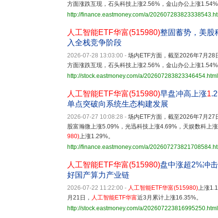
方面涨跌互现，石头科技上涨2.56%，金山办公上涨1.54
http://finance.eastmoney.com/a/202607283823338543.h
人工智能ETF华富(515980)
整固蓄势，美股
入全栈竞争阶段
2026-07-28 13:03:00
-
场内ETF方面，截至2026年7月
方面涨跌互现，石头科技上涨2.56%，金山办公上涨1.54
http://stock.eastmoney.com/a/202607283823346454.html
人工智能ETF华富(515980)
早盘冲高上涨
1
.2
单点突破向系统生态构建发展
2026-07-27 10:08:28
-
场内ETF方面，截至2026年7月27
股富瀚微上涨5.09%，光迅科技上涨4.69%，天娱数科上
980
)
上涨1.29%。
http://finance.eastmoney.com/a/202607273821708584.h
人工智能ETF华富(515980)
盘中涨超2%冲
好国产算力产业链
2026-07-22 11:22:00
-
人工智能ETF华富
(
515980
)
上涨1
月21日，
人工智能ETF华富
近3月累计上涨16.35%。
http://stock.eastmoney.com/a/202607223816995250.html