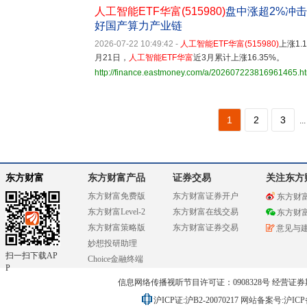
人工智能ETF华富(515980)
盘中涨超2%冲
好国产算力产业链
2026-07-22 10:49:42
-
人工智能ETF华富
(
515980
)
上涨1
月21日，
人工智能ETF华富
近3月累计上涨16.35%。
http://finance.eastmoney.com/a/202607223816961465.h
1
2
3
...
东方财富
东方财富产品
证券交易
关注东方
东方财富免费版
东方财富证券开户
东方财
东方财富Level-2
东方财富在线交易
东方财
东方财富策略版
东方财富证券交易
意见与
妙想投研助理
扫一扫下载AP
Choice金融终端
P
信息网络传播视听节目许可证：0908328号 经营证券期货业务
沪ICP证:沪B2-20070217
网站备案号:沪ICP备0