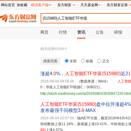
网站首页
加收藏
移动客户端
东方财富
天天基金网
东方财富证券
网页
行情
资讯
公告
研报
相关结果约
169
个
搜索范围
全部
标题
正文
涨超4.
0
%，
人工智能ETF华富(515980)
近2
1
2026-08-04 09:58:48
-
（数据来源：Wind）
人工智能
0；华富人工智能ETF联接C：008021
)
。
http://stock.eastmoney.com/a/202608043830847220.html
人工智能ETF华富(515980)
盘中拉升涨超4
发布最强千问模型3.
8
-MAX
2026-08-04 10:07:56
-
场内ETF方面，截至2026年8月4日
协创数据上涨11.18%，新易盛上涨10.41%，中际旭创上
80
)
上涨4.37%。