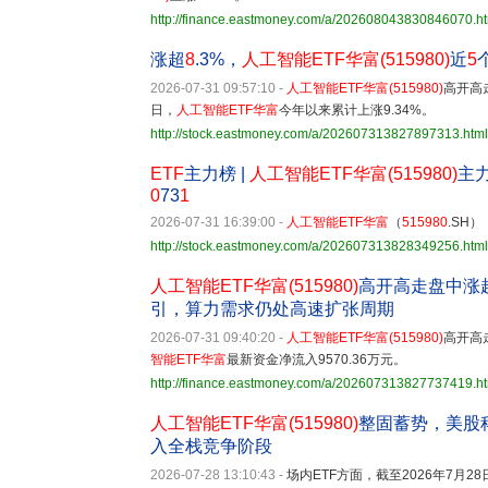
http://finance.eastmoney.com/a/202608043830846070.h
涨超
8
.3%，
人工智能ETF华富(515980)
近
5
2026-07-31 09:57:10
-
人工智能ETF华富
(
515980
)
高开高走
日，
人工智能ETF华富
今年以来累计上涨9.34%。
http://stock.eastmoney.com/a/202607313827897313.html
ETF
主力榜 |
人工智能ETF华富(515980)
主
0
73
1
2026-07-31 16:39:00
-
人工智能ETF华富
（
515980
.SH
http://stock.eastmoney.com/a/202607313828349256.html
人工智能ETF华富(515980)
高开高走盘中涨
引，算力需求仍处高速扩张周期
2026-07-31 09:40:20
-
人工智能ETF华富
(
515980
)
高开高
智能ETF华富
最新资金净流入9570.36万元。
http://finance.eastmoney.com/a/202607313827737419.h
人工智能ETF华富(515980)
整固蓄势，美股
入全栈竞争阶段
2026-07-28 13:10:43
-
场内ETF方面，截至2026年7月