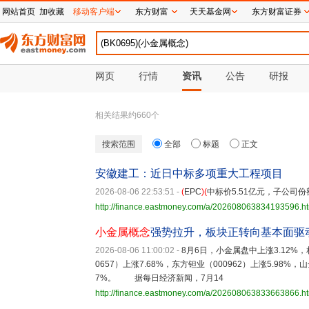
网站首页
加收藏
移动客户端
东方财富
天天基金网
东方财富证券
网页
行情
资讯
公告
研报
相关结果约
660
个
搜索范围
全部
标题
正文
安徽建工：近日中标多项重大工程项目
2026-08-06 22:53:51
-
(
EPC
)(
中标价5.51亿元，子公司份额
http://finance.eastmoney.com/a/202608063834193596.h
小金属概念
强势拉升，板块正转向基本面驱
2026-08-06 11:00:02
-
8月6日，小金属盘中上涨3.12%，
0657）上涨7.68%，东方钽业（000962）上涨5.98%，山
7%。 据每日经济新闻，7月14
http://finance.eastmoney.com/a/202608063833663866.h