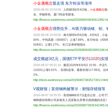
小金属概念
股走强 东方钽业等涨停
2026-08-04 10:54:00
-
人民财讯8月4日电，
小金属概念
股
业、华锡有色、厦门钨业等跟涨。
http://finance.eastmoney.com/a/202608043830912992.h
小金属概念
强势拉升，AI算力驱动锗、钽、
2026-08-06 10:59:00
-
南方财经8月6日电，8月6日，小金属
00%，中钨高新（000657）上涨7.68%，东方钽业（000
02842）上涨5.27%。 长江证券研报指出
http://finance.eastmoney.com/a/202608063833665168.h
成交额超3亿元，国债ETF平安
(5
11
0
2
0)
实
2026-08-07 09:31:16
-
截至2026年8月6日 15:00，中证
11020
)
上涨0.01%， 实现6连涨。最新价报117.89元。
2%。
http://stock.eastmoney.com/a/202608073835273613.html
V观财报｜富煌钢构被警示：财报存错报等
2026-08-07 16:55:55
-
富煌钢构8月7日盘后公告，公司
钢构股份有限公司及相关人员采取出具警示函措施的决定
http://finance.eastmoney.com/a/202608073835342485.h