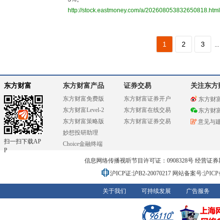
http://stock.eastmoney.com/a/202608053832650818.html
1
2
3
...
东方财富
东方财富产品
证券交易
关注东方
东方财富免费版
东方财富证券开户
东方财
东方财富Level-2
东方财富在线交易
东方财
东方财富策略版
东方财富证券交易
意见与
妙想投研助理
扫一扫下载AP
Choice金融终端
P
信息网络传播视听节目许可证：0908328号 经营证券期货业务
沪ICP证:沪B2-20070217
网站备案号:沪ICP备0
关于我们
可持续发展
广告服务