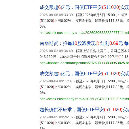
成交额超
6
亿元，国债ETF平安
(5
11
0
2
0)
实
2026-08-06 09:33:39
-
截至2026年8月5日 15:00，中证
(
511020
)
上涨0.02%， 实现5连涨。最新价报117.88元
6%。
http://stock.eastmoney.com/a/202608063833828774.html
南华期货：拟每1
0
股派发现
金
红利
0
.
69
元 每
2026-08-03 09:36:40
-
截至上述公告披露日，公司总股本717,
043,659股，以此计算合计拟派发现金红利0.49亿元
(
49,13
http://finance.eastmoney.com/a/202608033830953825.h
成交额超
5
亿元，国债ETF平安
(5
11
0
2
0)
实现
2026-08-04 09:17:37
-
截至2026年8月3日 15:00，中证
(
511020
)
上涨0.02%， 实现3连涨。最新价报117.82元
0%。
http://stock.eastmoney.com/a/202608043831200295.html
超长债供不应求，国债ETF平安
(5
11
0
2
0)
实
2026-08-05 09:26:15
-
截至2026年8月4日 15:00，中证
(
511020
)
上涨0.03%， 实现4连涨。最新价报117.85元
3%。