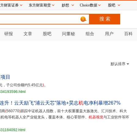
东方财富证券
东方财富期货
妙想
Choice数据
股吧
1
研报
文章
股吧
问董秘
组合
用户
百科
默认排序
程项目
亿元，子公司份额约5.45亿元
)
。
3834193596.html
连升！云天励飞“浦云天芯”落地+昊志
机
电净利暴增267%
招商
(
560770
)
跟踪中证机器人指数，前十大权重覆盖大族激光、汇川技术、科大
志机电等机器人全产业链龙头，覆盖本体、核心零部件、
机器视觉
与工业软件等环
831184092.html