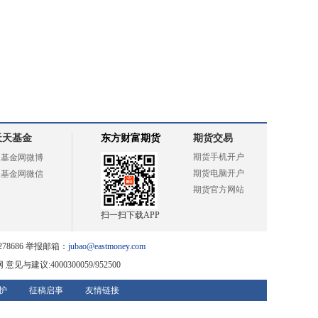
天天基金
东方财富期货
期货交易
期货手机开户
天基金网微博
期货电脑开户
天基金网微信
期货官方网站
扫一扫下载APP
78686 举报邮箱：
jubao@eastmoney.com
网
意见与建议:4000300059/952500
护
征稿启事
友情链接