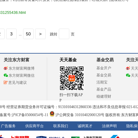
3831255436.html
2
3
50
>
...
跳转
页
关注东方财富
天天基金
基金交易
关注
基金开户
东方财富网微博
天
基金交易
东方财富网微信
天
活期宝
意见与建议
基金产品
扫一扫下载AP
稳健理财
P
 经营证券期货业务许可证编号：913101046312860336 违法和不良信息举报:021-612
案号:沪ICP备05006054号-11
沪公网安备 31010402000120号
版权所有:东方财富
广告服务
供应商平台
联系我们
诚聘英才
法律声明
隐私保