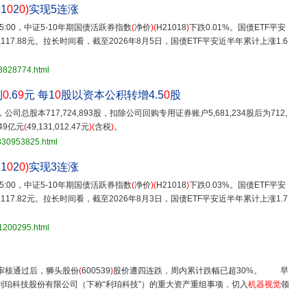
11
0
2
0)
实现5连涨
15:00，中证5-10年期国债活跃券指数
(
净价
)(
H21018
)
下跌0.01%。国债ETF平安
117.88元。拉长时间看，截至2026年8月5日，国债ETF平安近半年累计上涨1.6
33828774.html
利
0
.6
9
元 每1
0
股以资本公积转增4.5
0
股
司总股本717,724,893股，扣除公司回购专用证券账户5,681,234股后为712,
49亿元
(
49,131,012.47元
)(
含税
)
。
3830953825.html
11
0
2
0)
实现3连涨
15:00，中证5-10年期国债活跃券指数
(
净价
)(
H21018
)
下跌0.03%。国债ETF平安
117.82元。拉长时间看，截至2026年8月3日，国债ETF平安近半年累计上涨1.7
31200295.html
！
审核通过后，狮头股份
(
600539
)
股价遭四连跌，周内累计跌幅已超30%。 早
利珀科技股份有限公司（下称“利珀科技”）的重大资产重组事项，切入
机器视觉
领