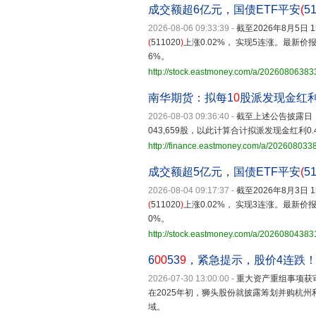
成交额超6亿元，国债ETF平安
(
5
2026-08-06 09:33:39
-
截至2026年8月5日 
(
511020
)
上涨0.02%， 实现5连涨。最新价报
6%。
http://stock.eastmoney.com/a/2026080638
南华期货：拟每1
0
股派发现金红
2026-08-03 09:36:40
-
截至上述公告披露日，公
043,659股，以此计算合计拟派发现金红利0.
http://finance.eastmoney.com/a/20260803
成交额超5亿元，国债ETF平安
(
5
2026-08-04 09:17:37
-
截至2026年8月3日 
(
511020
)
上涨0.02%， 实现3连涨。最新价报
0%。
http://stock.eastmoney.com/a/2026080438
6
00
53
9
，紧急提示，股价4连跌
2026-07-30 13:00:00
-
重大资产重组事项获
在2025年初，狮头股份就披露筹划并购杭州
域。