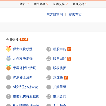
登录
我的菜单
证券交易
基金交易
东方财富网
|
搜索首页
今日热搜
1
稀土板块领涨
新股申购
新
11
2
元件板块走强
股票回购
新
12
3
半导体板块活跃
股权质押
13
沪深资金流向
龙虎榜
新
4
14
A股估值分析全览
并购重组
5
15
重要机构持股数据
重大合同
6
16
机构调研数据一览
主力持仓