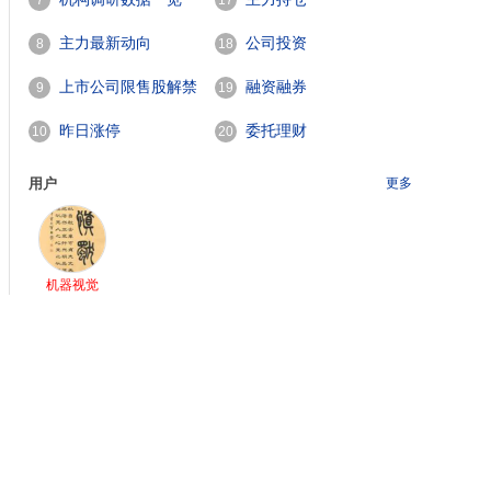
7
17
主力最新动向
公司投资
8
18
上市公司限售股解禁
融资融券
9
19
一览
昨日涨停
委托理财
10
20
用户
更多
机器视觉