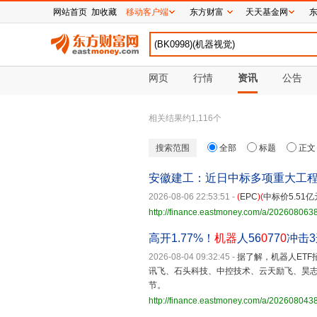
网站首页
加收藏
移动客户端
东方财富
天天基金网
网页
行情
资讯
公告
相关结果约
1,116
个
搜索范围
全部
标题
正文
安徽建工：近日中标多项重大工
2026-08-06 22:53:51
-
(
EPC
)(
中标价5.51
http://finance.eastmoney.com/a/20260806
高开1.77%！
机器
人56
0
77
0
冲击3
2026-08-04 09:32:45
-
据了解，机器人ETF
讯飞、石头科技、中控技术、云天励飞、昊
节。
http://finance.eastmoney.com/a/202608043