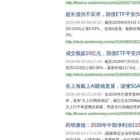
http://finance.eastmoney.com/a/20260730
超长债供不应求，国债ETF平安
(
5
2026-08-05 09:26:15
-
截至2026年8月4日 
(
511020
)
上涨0.03%， 实现4连涨。最新价报
3%。
http://stock.eastmoney.com/a/2026080538
成交额超1
0
亿元，国债ETF平安
(
2026-08-03 09:27:43
-
截至2026年7月31日
安
(
511020
)
上涨0.06%，最新价报117.8
http://stock.eastmoney.com/a/2026080338
在上海戴上AI眼镜逛展，读懂5G
2026-08-05 22:20:00
-
在2026年巴塞罗那M
伴，发布“大上行网络倡议”，确立泛在20Mb
大上行不再是概念探索，而是全行业确定性
http://finance.eastmoney.com/a/20260805
药明康德：2
0
26年中期净利润11
2026-08-04 17:11:09
-
(
国家限定企业经营或
诊疗活动、心理咨询)；房屋租赁；会议及展