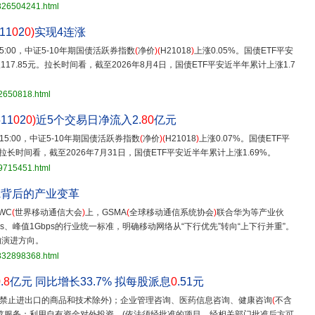
3826504241.html
11
0
2
0)
实现4连涨
15:00，中证5-10年期国债活跃券指数
(
净价
)(
H21018
)
上涨0.05%。国债ETF平安
117.85元。拉长时间看，截至2026年8月4日，国债ETF平安近半年累计上涨1.7
32650818.html
511
0
2
0)
近5个交易日净流入2.
80
亿元
 15:00，中证5-10年期国债活跃券指数
(
净价
)(
H21018
)
上涨0.07%。国债ETF平
元。拉长时间看，截至2026年7月31日，国债ETF平安近半年累计上涨1.69%。
29715451.html
A背后的产业变革
WC
(
世界移动通信大会
)
上，GSMA
(
全球移动通信系统协会
)
联合华为等产业伙
ps、峰值1Gbps的行业统一标准，明确移动网络从“下行优先”转向“上下行并重”。
的演进方向。
3832898368.html
0
.
8
亿元 同比增长33.7% 拟每股派息
0
.51元
禁止进出口的商品和技术除外)；企业管理咨询、医药信息咨询、健康咨询
(
不含
览服务；利用自有资金对外投资，(依法须经批准的项目，经相关部门批准后方可