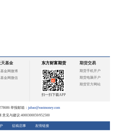
天天基金
东方财富期货
期货交易
期货手机开户
天基金网微博
期货电脑开户
天基金网微信
期货官方网站
扫一扫下载APP
78686 举报邮箱：
jubao@eastmoney.com
网
意见与建议:4000300059/952500
护
征稿启事
友情链接