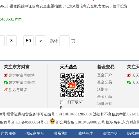
9613
)
紧密跟踪中证信息安全主题指数，汇集A股信息安全概念龙头，便于投资
32460631.html
2
3
50
>
...
跳转
页
关注东方财富
天天基金
基金交易
关注
基金开户
东方财富网微博
天
基金交易
东方财富网微信
天
活期宝
意见与建议
基金产品
扫一扫下载AP
稳健理财
P
 经营证券期货业务许可证编号：913101046312860336 违法和不良信息举报:021-612
案号:沪ICP备05006054号-11
沪公网安备 31010402000120号
版权所有:东方财富
广告服务
供应商平台
联系我们
诚聘英才
法律声明
隐私保