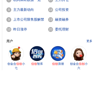
7
17
主力最新动向
公司投资
8
18
上市公司限售股解禁
融资融券
9
19
一览
昨日涨停
委托理财
10
20
用户
更多
创金合
信创
小
信创
智库
信创
浪潮
创金合
信创
小
七
六