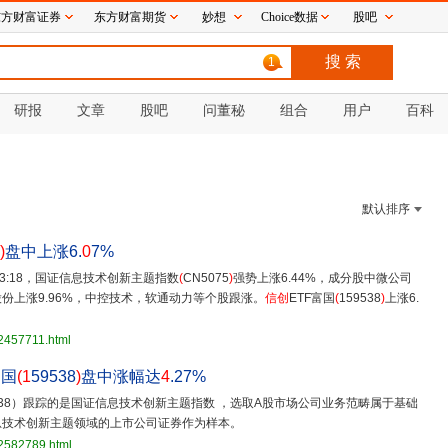
东方财富证券
东方财富期货
妙想
Choice数据
股吧
1
研报
文章
股吧
问董秘
组合
用户
百科
默认排序
)
盘中上涨6.
0
7%
 13:18，国证信息技术创新主题指数
(
CN5075
)
强势上涨6.44%，成分股中微公司
光股份上涨9.96%，中控技术，软通动力等个股跟涨。
信创
ETF富国
(
159538
)
上涨6.
2457711.html
富国
(1
59538
)
盘中涨幅达
4
.27%
9538）跟踪的是国证信息技术创新主题指数 ，选取A股市场公司业务范畴属于基础
息技术创新主题领域的上市公司证券作为样本。
32582789.html