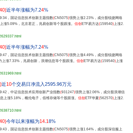
40)
近半年涨幅为7.2
4
%
 09:34，国证信息技术创新主题指数
(
CN5075
)
强势上涨2.23%，成分股锐捷网络
宏力上涨5.09%，北京君正，兆易创新等个股跟涨。
信创
ETF易方达
(
159540
)
上涨2.
32629337.html
40)
近半年涨幅为7.2
4
%
 09:47，国证信息技术创新主题指数
(
CN5075
)
强势上涨4.49%，成分股锐捷网络
宏力上涨7.33%，兆易创新，浪潮信息等个股跟涨。
信创
ETF易方达
(
159540
)
上涨
32631969.html
)
近
10
个交易日净流入2595.96万元
 09:42，中证信息技术应用创新产业指数
(
931247
)
强势上涨2.06%，成分股浪潮信
光信息上涨5.18%，概伦电子，佰维存储等个股跟涨。
信创
ETF华夏
(
562570
)
上涨2.
32638710.html
40)
今年以来涨幅为
14
.
1
8%
 09:43，国证信息技术创新主题指数
(
CN5075
)
强势上涨1.64%，成分股深信服上