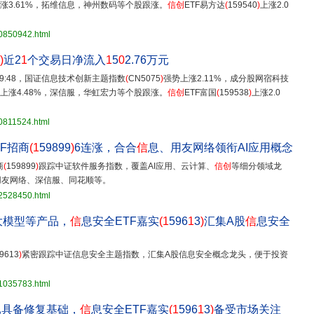
技上涨3.61%，拓维信息，神州数码等个股跟涨。
信创
ETF易方达
(
159540
)
上涨2.0
30850942.html
)
近2
1
个交易日净流入
1
5
0
2.76万元
 09:48，国证信息技术创新主题指数
(
CN5075
)
强势上涨2.11%，成分股网宿科技
股份上涨4.48%，深信服，华虹宏力等个股跟涨。
信创
ETF富国
(
159538
)
上涨2.0
0811524.html
F招商
(1
59899
)
6连涨，合合
信
息、用友网络领衔AI应用概念
商
(
159899
)
跟踪中证软件服务指数，覆盖AI应用、云计算、
信创
等细分领域龙
用友网络、深信服、同花顺等。
32528450.html
大模型等产品，
信
息安全ETF嘉实
(1
596
1
3
)
汇集A股
信
息安全
9613
)
紧密跟踪中证信息安全主题指数，汇集A股信息安全概念龙头，便于投资
31035783.html
已具备修复基础，
信
息安全ETF嘉实
(1
596
1
3
)
备受市场关注