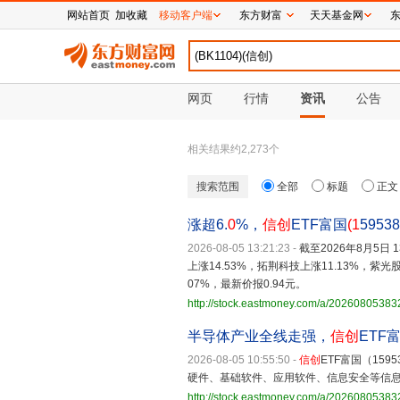
网站首页
加收藏
移动客户端
东方财富
天天基金网
网页
行情
资讯
公告
相关结果约
2,273
个
搜索范围
全部
标题
正文
涨超6.
0
%，
信创
ETF富国
(1
59538
2026-08-05 13:21:23
-
截至2026年8月5日
上涨14.53%，拓荆科技上涨11.13%，紫
07%，最新价报0.94元。
http://stock.eastmoney.com/a/20260805383
半导体产业全线走强，
信创
ETF
2026-08-05 10:55:50
-
信创
ETF富国（15
硬件、基础软件、应用软件、信息安全等信
http://stock.eastmoney.com/a/2026080538