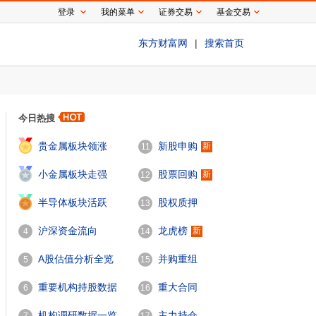
登录
我的菜单
证券交易
基金交易
东方财富网
|
搜索首页
今日热搜
1
贵金属板块领涨
新股申购
新
11
2
小金属板块走强
股票回购
新
12
3
半导体板块活跃
股权质押
13
沪深资金流向
龙虎榜
新
4
14
A股估值分析全览
并购重组
5
15
重要机构持股数据
重大合同
6
16
机构调研数据一览
主力持仓