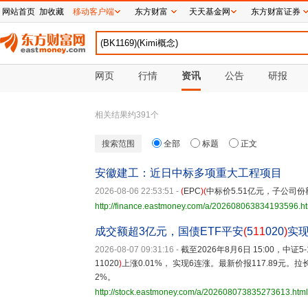
网站首页
加收藏
移动客户端
东方财富
天天基金网
东方财富证券
网页
行情
资讯
公告
研报
相关结果约
391
个
搜索范围
全部
标题
正文
安徽建工：近日中标多项重大工程项目
2026-08-06 22:53:51
-
(
EPC
)(
中标价5.51亿元，子公司份额
http://finance.eastmoney.com/a/202608063834193596.h
成交额超3亿元，国债ETF平安
(
5
11
020
)
实
2026-08-07 09:31:16
-
截至2026年8月6日 15:00，中证
11020
)
上涨0.01%， 实现6连涨。最新价报117.89元。
2%。
http://stock.eastmoney.com/a/202608073835273613.html