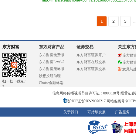
http://finance.eastmoney.com/a/202608043831255436.h
1
2
3
...
东方财富
东方财富产品
证券交易
关注东方
东方财富免费版
东方财富证券开户
东方财
东方财富Level-2
东方财富在线交易
东方财
东方财富策略版
东方财富证券交易
意见与
妙想投研助理
扫一扫下载AP
Choice金融终端
P
信息网络传播视听节目许可证：0908328号 经营证券期货业务
沪ICP证:沪B2-20070217
网站备案号:沪ICP备0
关于我们
可持续发展
广告服务