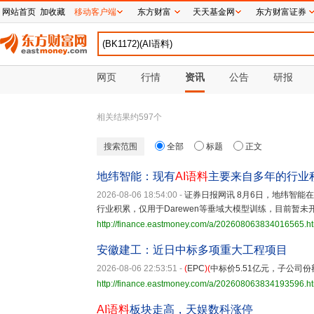
网站首页
加收藏
移动客户端
东方财富
天天基金网
东方财富证券
网页
行情
资讯
公告
研报
相关结果约
597
个
搜索范围
全部
标题
正文
地纬智能：现有
AI语料
主要来自多年的行业
2026-08-06 18:54:00
-
证券日报网讯 8月6日，地纬智能
行业积累，仅用于Darewen等垂域大模型训练，目前暂
http://finance.eastmoney.com/a/202608063834016565.h
安徽建工：近日中标多项重大工程项目
2026-08-06 22:53:51
-
(
EPC
)(
中标价5.51亿元，子公司份额
http://finance.eastmoney.com/a/202608063834193596.h
AI语料
板块走高，天娱数科涨停