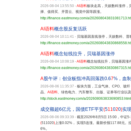
2026-08-04 13:55:50
-
AI语料
板块走高，天娱数科涨停，贝
择、值得买、开普云、视觉中国等跟涨。
http://finance.eastmoney.com/a/202608043831081713.h
AI语料
概念股反复活跃
2026-08-04 10:11:41
-
贝瑞基因直线涨停，天娱数科、普
http://finance.eastmoney.com/a/202608043830868558.h
AI语料
概念短线拉升，贝瑞基因涨停
2026-08-04 10:08:19
-
AI语料
概念短线拉升，贝瑞基因涨
http://finance.eastmoney.com/a/202608043830867315.h
A
股午评：创业板指冲高回落跌0.6
7
%，血
2026-08-06 11:35:37
-
板块方面，工业气体、CPO、玻
品、
AI语料
、绿色电力、汽车整车、出版、证券等行业以
http://stock.eastmoney.com/a/202608063833690853.html
成交额超6亿元，国债ETF平安
(
5
11
0
2
0
)
实现
2026-08-06 09:33:39
-
截至2026年8月5日 15:00，中证
(
511020
)
上涨0.02%， 实现5连涨。最新价报117.88元
6%。