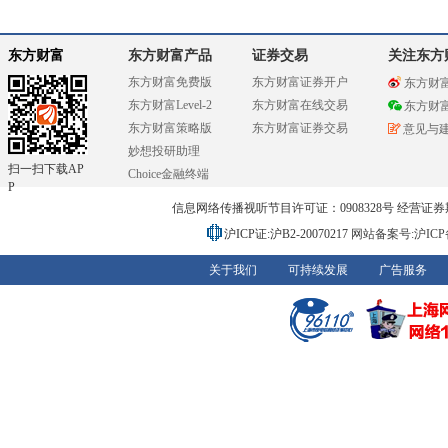
东方财富
东方财富产品
证券交易
关注东方
东方财富免费版
东方财富证券开户
东方财
东方财富Level-2
东方财富在线交易
东方财
东方财富策略版
东方财富证券交易
意见与
妙想投研助理
扫一扫下载AP
Choice金融终端
P
信息网络传播视听节目许可证：0908328号 经营证券期货业务
沪ICP证:沪B2-20070217
网站备案号:沪ICP备0
关于我们
可持续发展
广告服务