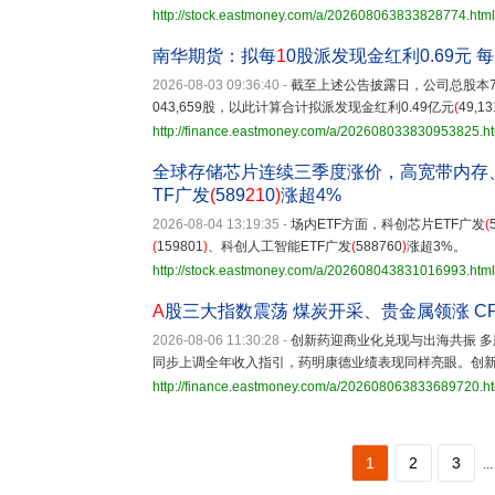
http://stock.eastmoney.com/a/202608063833828774.html
南华期货：拟每
1
0股派发现金红利0.69元 每
2026-08-03 09:36:40
-
截至上述公告披露日，公司总股本717,
043,659股，以此计算合计拟派发现金红利0.49亿元
(
49,13
http://finance.eastmoney.com/a/202608033830953825.h
全球存储芯片连续三季度涨价，高宽带内存
TF广发
(
589
21
0
)
涨超4%
2026-08-04 13:19:35
-
场内ETF方面，科创芯片ETF广发
(
(
159801
)
、科创人工智能ETF广发
(
588760
)
涨超3%。
http://stock.eastmoney.com/a/202608043831016993.html
A
股三大指数震荡 煤炭开采、贵金属领涨 C
2026-08-06 11:30:28
-
创新药迎商业化兑现与出海共振 
同步上调全年收入指引，药明康德业绩表现同样亮眼。创
http://finance.eastmoney.com/a/202608063833689720.h
1
2
3
...