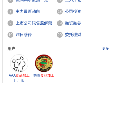
7
17
主力最新动向
公司投资
8
18
上市公司限售股解禁
融资融券
9
19
一览
昨日涨停
委托理财
10
20
用户
更多
AAA
食品加工
荣哥
食品加工
厂厂长