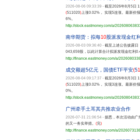
2026-08-06 09:33:39
-
截至2026年8月5日 
(
511020
)
上涨0.02%， 实现5连涨。最新价报
6%。
http://stock.eastmoney.com/a/2026080638
南华期货：拟每
10
股派发现金红
2026-08-03 09:36:40
-
截至上述公告披露日，公
043,659股，以此计算合计拟派发现金红利0.
http://finance.eastmoney.com/a/20260803
成交额超5亿元，国债ETF平安
(
5
2026-08-04 09:17:37
-
截至2026年8月3日 
(
511020
)
上涨0.02%， 实现3连涨。最新价报
0%。
http://stock.eastmoney.com/a/2026080438
广州牵手土耳其共推农业合作
2026-07-31 21:06:54
-
据悉，本次活动由广
的又一务实举措。
(
完
)
http://finance.eastmoney.com/a/20260731