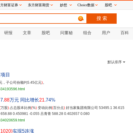
东方财富证券
东方财富期货
妙想
Choice数据
股吧
0
研报
文章
股吧
问董秘
组合
用户
百科
默认排序
程项目
亿元，子公司份额约5.45亿元
)
。
3834193596.html
7.
88
万元 同比增长
21
.74%
(
万股
)
占总股本比例
(
%
)
变动比例
(
百分点
)
好当家集团有限公司 53495.1 36.615
8.88 0.450981 -0.055 吕青青 588.28 0.402657 0.080
3834020659.html
11020)
实现5连涨