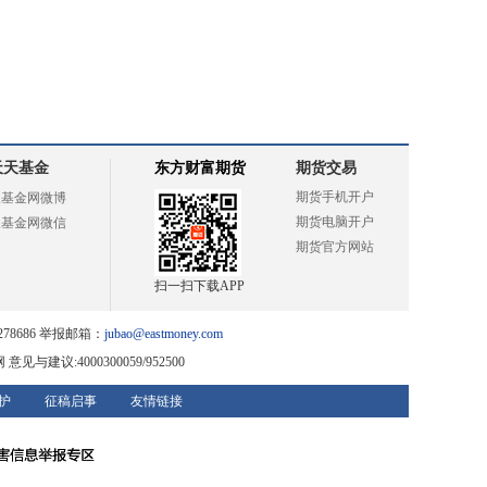
天天基金
东方财富期货
期货交易
期货手机开户
天基金网微博
期货电脑开户
天基金网微信
期货官方网站
扫一扫下载APP
78686 举报邮箱：
jubao@eastmoney.com
网
意见与建议:4000300059/952500
护
征稿启事
友情链接