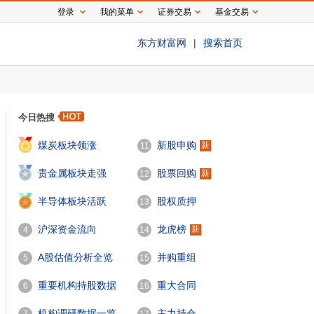
登录
我的菜单
证券交易
基金交易
东方财富网
|
搜索首页
今日热搜
1
煤炭板块领涨
新股申购
新
11
2
贵金属板块走强
股票回购
新
12
3
半导体板块活跃
股权质押
13
沪深资金流向
龙虎榜
新
4
14
A股估值分析全览
并购重组
5
15
重要机构持股数据
重大合同
6
16
机构调研数据一览
主力持仓