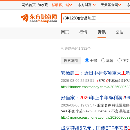
网站首页
加收藏
移动客户端
东方财富
天天基金网
网页
行情
资讯
公告
相关结果约
1,332
个
搜索范围
全部
标题
正文
安徽建
工
：近日中标多项重大
工
2026-08-06 22:53:51
-
(
EPC
)(
中标价5.51
http://finance.eastmoney.com/a/20260806
好当家：
202
6年上半年净利润
2
99
2026-08-06 19:09:57
-
股东名称 持流通股数
543 不变 李茹 942.98 0.645437 不变 吴绍金 65
http://finance.eastmoney.com/a/20260806
成交额超6亿元，国债ETF平安
(
5