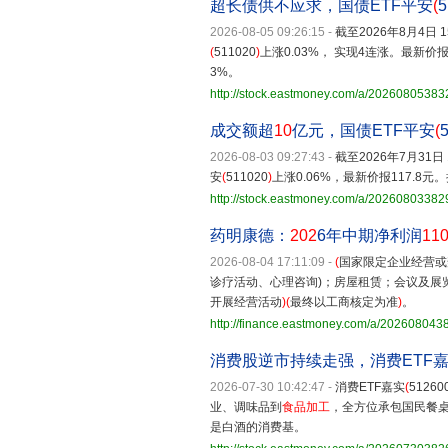
超长债供不应求，国债ETF平安
(
5
2026-08-05 09:26:15
-
截至2026年8月4日 
(
511020
)
上涨0.03%， 实现4连涨。最新价报
3%。
http://stock.eastmoney.com/a/2026080538
成交额超
10
亿元，国债ETF平安
(
2026-08-03 09:27:43
-
截至2026年7月31日
安
(
511020
)
上涨0.06%，最新价报117.8
http://stock.eastmoney.com/a/2026080338
药明康德：
202
6年中期净利润
11
2026-08-04 17:11:09
-
(
国家限定企业经营或
诊疗活动、心理咨询)；房屋租赁；会议及展
开展经营活动
)(
最终以工商核定为准
)
。
http://finance.eastmoney.com/a/20260804
消费股逆市持续走强，消费ETF
2026-07-30 10:42:47
-
消费ETF嘉实
(
51260
业、调味品到
食品加工
，全方位承包国民餐桌
是白酒的消费基。