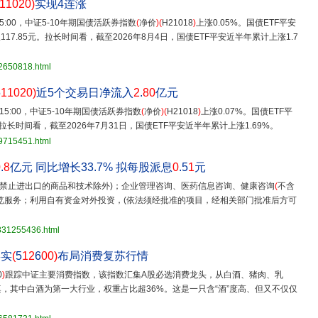
11020)
实现4连涨
15:00，中证5-10年期国债活跃券指数
(
净价
)(
H21018
)
上涨0.05%。国债ETF平安
117.85元。拉长时间看，截至2026年8月4日，国债ETF平安近半年累计上涨1.7
32650818.html
5
11020)
近5个交易日净流入
2
.
80
亿元
 15:00，中证5-10年期国债活跃券指数
(
净价
)(
H21018
)
上涨0.07%。国债ETF平
元。拉长时间看，截至2026年7月31日，国债ETF平安近半年累计上涨1.69%。
29715451.html
0
.
8
亿元 同比增长33.7% 拟每股派息
0
.5
1
元
禁止进出口的商品和技术除外)；企业管理咨询、医药信息咨询、健康咨询
(
不含
览服务；利用自有资金对外投资，(依法须经批准的项目，经相关部门批准后方可
3831255436.html
嘉实
(
5
12
6
00)
布局消费复苏行情
0
)
跟踪中证主要消费指数，该指数汇集A股必选消费龙头，从白酒、猪肉、乳
，其中白酒为第一大行业，权重占比超36%。这是一只含“酒”度高、但又不仅仅