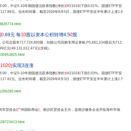
15:00，中证5-10年期国债活跃券指数
(
净价
)(
H21018
)
下跌0.01%。国债ETF平安
117.88元。拉长时间看，截至2026年8月5日，国债ETF平安近半年累计上涨1.6
33828774.html
利
0
.69元 每
10
股以资本公积转增4.5
0
股
司总股本717,724,893股，扣除公司回购专用证券账户5,681,234股后为712,
49亿元
(
49,131,012.47元
)(
含税
)
。
3830953825.html
11020)
实现3连涨
15:00，中证5-10年期国债活跃券指数
(
净价
)(
H21018
)
下跌0.03%。国债ETF平安
117.82元。拉长时间看，截至2026年8月3日，国债ETF平安近半年累计上涨1.7
31200295.html
州市贸促会
(
广州国际商会
)
、南沙区贸促会主办，是南沙服务企业开拓海外市场
3828723413.html