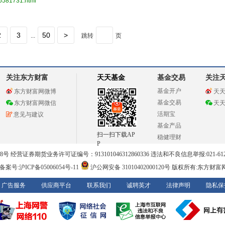
26581731.html
2
3
50
>
...
跳转
页
关注东方财富
天天基金
基金交易
关注
基金开户
东方财富网微博
天
基金交易
东方财富网微信
天
活期宝
意见与建议
基金产品
扫一扫下载AP
稳健理财
P
 经营证券期货业务许可证编号：913101046312860336 违法和不良信息举报:021-612
案号:沪ICP备05006054号-11
沪公网安备 31010402000120号
版权所有:东方财富
广告服务
供应商平台
联系我们
诚聘英才
法律声明
隐私保