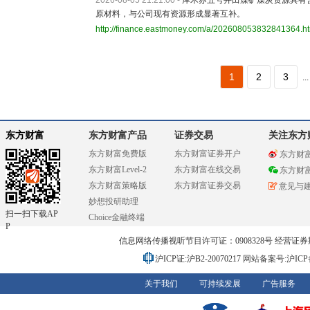
2026-08-05 21:21:00
-
库木苏五号井田煤矿煤炭资源具有
原材料，与公司现有资源形成显著互补。
http://finance.eastmoney.com/a/202608053832841364.h
1
2
3
...
东方财富
东方财富产品
证券交易
关注东方
东方财富免费版
东方财富证券开户
东方财
东方财富Level-2
东方财富在线交易
东方财
东方财富策略版
东方财富证券交易
意见与
妙想投研助理
扫一扫下载AP
Choice金融终端
P
信息网络传播视听节目许可证：0908328号 经营证券期货业务
沪ICP证:沪B2-20070217
网站备案号:沪ICP备0
关于我们
可持续发展
广告服务