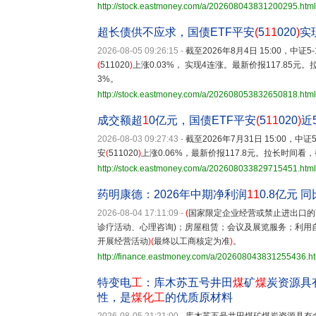
http://stock.eastmoney.com/a/202608043831200295.html
超长债供不应求，国债ETF平安
(
5
11
020
)
实
2026-08-05 09:26:15
-
截至2026年8月4日 15:00，中证
(
511020
)
上涨0.03%， 实现4连涨。最新价报117.85元
3%。
http://stock.eastmoney.com/a/202608053832650818.html
成交额超
1
0亿元，国债ETF平安
(
5
11
020
)
近
2026-08-03 09:27:43
-
截至2026年7月31日 15:00，中
安
(
511020
)
上涨0.06%，最新价报117.8元。拉长时间看，
http://stock.eastmoney.com/a/202608033829715451.html
药明康德：2026年中期净利润
11
0.8亿元 同
2026-08-04 17:11:09
-
(
国家限定企业经营或禁止进出口的
诊疗活动、心理咨询)；房屋租赁；会议及展览服务；利用
开展经营活动
)(
最终以工商核定为准
)
。
http://finance.eastmoney.com/a/202608043831255436.h
特变电
工
：库木苏五号井田
煤
矿
煤
炭资源具
性，是
煤化工
的优质原材料