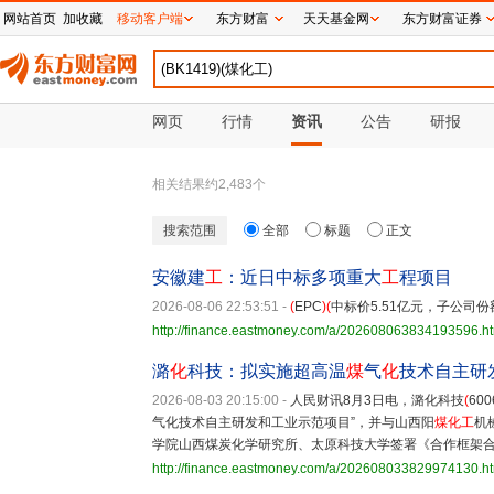
网站首页
加收藏
移动客户端
东方财富
天天基金网
东方财富证券
网页
行情
资讯
公告
研报
相关结果约
2,483
个
搜索范围
全部
标题
正文
安徽建
工
：近日中标多项重大
工
程项目
2026-08-06 22:53:51
-
(
EPC
)(
中标价5.51亿元，子公司份额
http://finance.eastmoney.com/a/202608063834193596.h
潞
化
科技：拟实施超高温
煤
气
化
技术自主研
2026-08-03 20:15:00
-
人民财讯8月3日电，潞化科技
(
600
气化技术自主研发和工业示范项目”，并与山西阳
煤化工
机
学院山西煤炭化学研究所、太原科技大学签署《合作框架
http://finance.eastmoney.com/a/202608033829974130.h