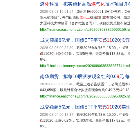
潞
化
科技：拟实施超高温
煤
气
化
技术项目并
2026-08-03 19:51:54
-
潞化科技
(
600691.SH
)
公告称，公司
业示范项目”，并与山西阳
煤化工
机械
(
集团
)
有限公司、阳
太原科技大学签署《合作框架合同》，项目投资总额不超过5
http://finance.eastmoney.com/a/202608033829960159.h
成交额超6亿元，国债ETF平安
(
5
11
020
)
实现
2026-08-06 09:33:39
-
截至2026年8月5日 15:00，中证
(
511020
)
上涨0.02%， 实现5连涨。最新价报117.88元
6%。
http://stock.eastmoney.com/a/202608063833828774.html
南华期货：拟每
1
0股派发现金红利0.6
9
元 每
2026-08-03 09:36:40
-
截至上述公告披露日，公司总股本717,
043,659股，以此计算合计拟派发现金红利0.49亿元
(
49,13
http://finance.eastmoney.com/a/202608033830953825.h
成交额超5亿元，国债ETF平安
(
5
11
020
)
实现
2026-08-04 09:17:37
-
截至2026年8月3日 15:00，中证
(
511020
)
上涨0.02%， 实现3连涨。最新价报117.82元
0%。