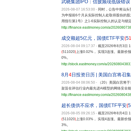
武晓集团IPO：信披频现低级错
2026-08-07 16:53:00
-
同时，公告中将汕头
为申报前6个月从实际控制人处取得股份的
用指引第1号》之1-6实际控制人的认定与锁
http://finance.eastmoney.com/a/20260807
成交额超5亿元，国债ETF平安
(
5
2026-08-04 09:17:37
-
截至2026年8月3日 
(
511020
)
上涨0.02%， 实现3连涨。最新价报
0%。
http://stock.eastmoney.com/a/2026080438
8月
4
日投资日历 | 美国白宫将召
2026-08-04 08:06:50
-
（20）美国白宫将于
架旨在评估行业内最先进AI模型的网络安全
http://finance.eastmoney.com/a/20260804
超长债供不应求，国债ETF平安
(
5
2026-08-05 09:26:15
-
截至2026年8月4日 
(
511020
)
上涨0.03%， 实现4连涨。最新价报
3%。