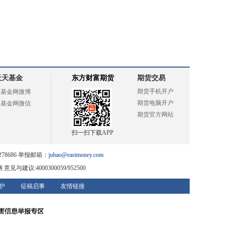
天天基金
东方财富期货
期货交易
期货手机开户
天基金网微博
期货电脑开户
天基金网微信
期货官方网站
扫一扫下载APP
78686 举报邮箱：
jubao@eastmoney.com
网
意见与建议:4000300059/952500
护
征稿启事
友情链接