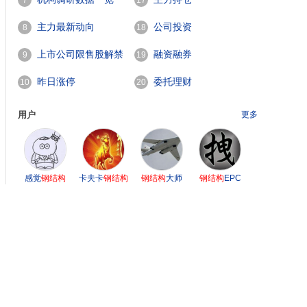
7
17
主力最新动向
公司投资
8
18
上市公司限售股解禁
融资融券
9
19
一览
昨日涨停
委托理财
10
20
用户
更多
感觉
钢结构
卡夫卡
钢结构
钢结构
大师
钢结构
EPC