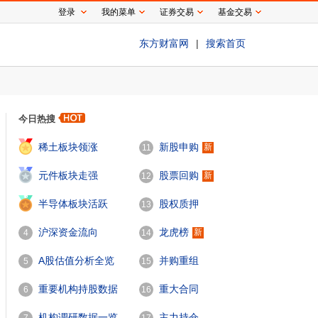
登录
我的菜单
证券交易
基金交易
东方财富网
|
搜索首页
今日热搜
1
稀土板块领涨
新股申购
新
11
2
元件板块走强
股票回购
新
12
3
半导体板块活跃
股权质押
13
沪深资金流向
龙虎榜
新
4
14
A股估值分析全览
并购重组
5
15
重要机构持股数据
重大合同
6
16
机构调研数据一览
主力持仓