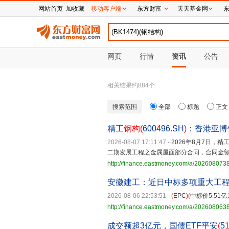
网站首页
加收藏
移动客户端
东方财富
天天基金网
网页
行情
资讯
公告
相关结果约
884
个
搜索范围
全部
标题
正文
精工
钢构(
600
4
96.SH
)
：香港亚博
2026-08-07 17:11:47
-
2026年8月7日，精
二期发展工程之金属屋面部分合同，合同金额1
http://finance.eastmoney.com/a/20260807
安徽建工：近日中标多项重大工
2026-08-06 22:53:51
-
(
EPC
)(
中标价5.51
http://finance.eastmoney.com/a/20260806
成交额超3亿元，国债ETF平安
(
5