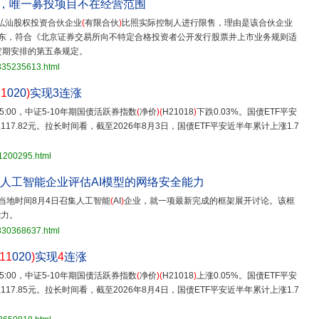
误，唯一募投项目不在经营范围
弘汕股权投资合伙企业
(
有限合伙
)
比照实际控制人进行限售，理由是该合伙企业
股东，符合《北京证券交易所向不特定合格投资者公开发行股票并上市业务规则适
定期安排的第五条规定。
3835235613.html
11
020
)
实现3连涨
15:00，中证5-10年期国债活跃券指数
(
净价
)(
H21018
)
下跌0.03%。国债ETF平安
117.82元。拉长时间看，截至2026年8月3日，国债ETF平安近半年累计上涨1.7
31200295.html
集人工智能企业评估AI模型的网络安全能力
当地时间8月4日召集人工智能
(
AI
)
企业，就一项最新完成的框架展开讨论。该框
能力。
3830368637.html
11
020
)
实现
4
连涨
15:00，中证5-10年期国债活跃券指数
(
净价
)(
H21018
)
上涨0.05%。国债ETF平安
117.85元。拉长时间看，截至2026年8月4日，国债ETF平安近半年累计上涨1.7