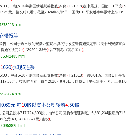
15:00，中证5-10年期国债活跃券指数
(
净价
)(
H21018
)
盘中震荡。国债ETF平安
(
5
17.89元。拉长时间看，截至2026年8月6日，国债ETF平安近半年累计上涨1.6
35273613.html
存错报等
后公告，公司于近日收到安徽证监局出具的行政监管措施决定书《关于对安徽富煌
函措施的决定》
(
〔2026〕33号
)(
以下简称《警示函》
)
。
3835342485.html
11
020
)
实现5连涨
15:00，中证5-10年期国债活跃券指数
(
净价
)(
H21018
)
下跌0.01%。国债ETF平安
117.88元。拉长时间看，截至2026年8月5日，国债ETF平安近半年累计上涨1.6
33828774.html
.69元 每
1
0股以资本公积转增
4
.50股
司总股本717,724,893股，扣除公司回购专用证券账户5,681,234股后为712,
49亿元
(
49,131,012.47元
)(
含税
)
。
3830953825.html