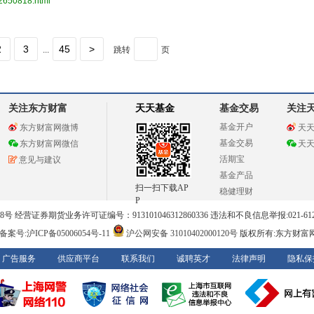
32650818.html
2
3
45
>
...
跳转
页
关注东方财富
天天基金
基金交易
关注
基金开户
东方财富网微博
天
基金交易
东方财富网微信
天
活期宝
意见与建议
基金产品
扫一扫下载AP
稳健理财
P
 经营证券期货业务许可证编号：913101046312860336 违法和不良信息举报:021-612
案号:沪ICP备05006054号-11
沪公网安备 31010402000120号
版权所有:东方财富
广告服务
供应商平台
联系我们
诚聘英才
法律声明
隐私保