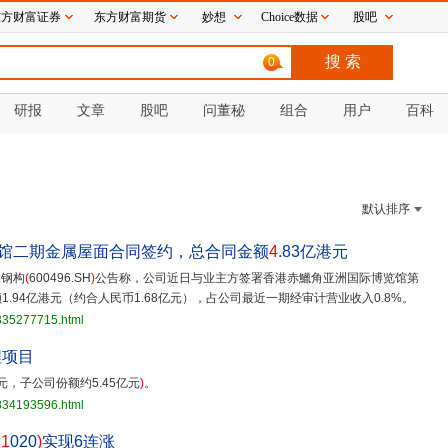
东方财富证券
东方财富期货
妙想
Choice数据
股吧
0
研报
文章
股吧
问董秘
组合
用户
百科
默认排序
馆二期金属屋面合同签约，总合同金额
4
.83亿港元
工钢构
(
600496.SH
)
公告称，公司近日与业主方签署香港赤鱲角亚洲国际博览馆第
.94亿港元（约合人民币1.68亿元），占公司最近一期经审计营业收入0.8%。
3835277715.html
程项目
亿元，子公司份额约5.45亿元
)
。
3834193596.html
11
020
)
实现6连涨