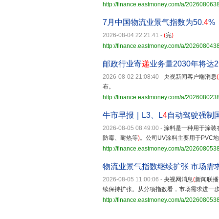
http://finance.eastmoney.com/a/20260806
7月中国物流业景气指数为50.
4
%
2026-08-04 22:21:41
-
(
完
)
http://finance.eastmoney.com/a/20260804
邮政行业寄
递
业务量2030年将达2
2026-08-02 21:08:40
-
央视新闻客户端消息
(
布。
http://finance.eastmoney.com/a/20260802
牛市早报｜L3、L
4
自动驾驶强制
2026-08-05 08:49:00
-
涂料是一种用于涂装
防霉、耐热等
)
。公司UV涂料主要用于PVC
http://finance.eastmoney.com/a/20260805
物流业景气指数继续扩张 市场需
2026-08-05 11:00:06
-
央视网消息
(
新闻联播
续保持扩张。从分项指数看，市场需求进一步
http://finance.eastmoney.com/a/20260805