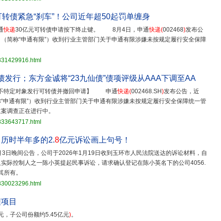
可转债紧急“刹车”！公司近年超50起罚单缠身
通
快递
30亿元可转债申请按下终止键。 8月4日，申通
快递
(
002468
)
发布公
司（简称“申通有限”）收到行业主管部门关于申通有限涉嫌未按规定履行安全保障
3831429916.html
债发行；东方金诚将“23九仙债”债项评级从AAA下调至AA
不特定对象发行可转债并撤回申请】 申通
快递
(
002468.SH
)
发布公告，近
“申通有限”）收到行业主管部门关于申通有限涉嫌未按规定履行安全保障统一管
立案调查正在进行中。
3833643717.html
历时半年多的2.
8
亿元诉讼画上句号！
月3日晚间公告，公司于2026年1月19日收到玉环市人民法院送达的诉讼材料，自
实际控制人之一陈小英提起民事诉讼，请求确认登记在陈小英名下的公司4056.
归其所有。
3830023296.html
程项目
亿元，子公司份额约5.45亿元
)
。