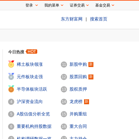
登录
我的菜单
证券交易
基金交易
东方财富网
|
搜索首页
今日热搜
1
稀土板块领涨
新股申购
新
11
2
元件板块走强
股票回购
新
12
3
半导体板块活跃
股权质押
13
沪深资金流向
龙虎榜
新
4
14
A股估值分析全览
并购重组
5
15
重要机构持股数据
重大合同
6
16
机构调研数据一览
主力持仓