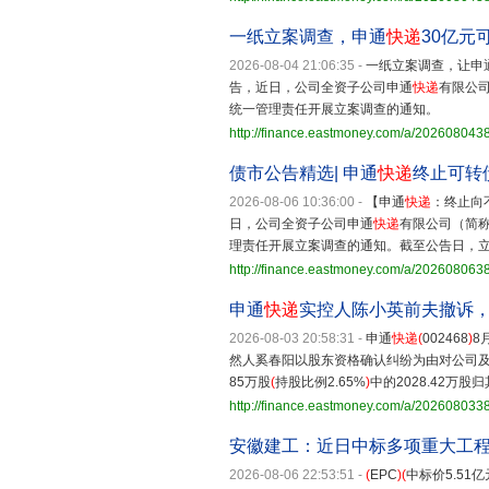
一纸立案调查，申通
快递
30亿元
2026-08-04 21:06:35
-
一纸立案调查，让申
告，近日，公司全资子公司申通
快递
有限公
统一管理责任开展立案调查的通知。
http://finance.eastmoney.com/a/20260804
债市公告精选| 申通
快递
终止可转
2026-08-06 10:36:00
-
【申通
快递
：终止向
日，公司全资子公司申通
快递
有限公司（简称
理责任开展立案调查的通知。截至公告日，
http://finance.eastmoney.com/a/20260806
申通
快递
实控人陈小英前夫撤诉，
2026-08-03 20:58:31
-
申通
快递
(
002468
)
8
然人奚春阳以股东资格确认纠纷为由对公司及
85万股
(
持股比例2.65%
)
中的2028.42万股
http://finance.eastmoney.com/a/20260803
安徽建工：近日中标多项重大工
2026-08-06 22:53:51
-
(
EPC
)(
中标价5.51