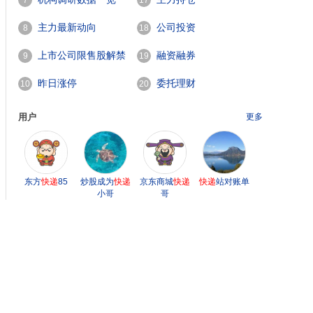
7
17
主力最新动向
公司投资
8
18
上市公司限售股解禁
融资融券
9
19
一览
昨日涨停
委托理财
10
20
用户
更多
东方
快递
85
炒股成为
快递
京东商城
快递
快递
站对账单
小哥
哥