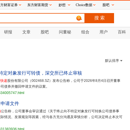
东方财富证券
东方财富期货
妙想
Choice数据
股吧
0
研报
文章
股吧
问董秘
组合
用户
百科
默认排序
特定对象发行可转债，深交所已终止审核
通
快递
股份有限公司（002468.SZ）发布公告称，公司于2026年8月4日召开董事
公司债券并撤回申请文件的议案。
3834005747.html
回申请文件
)
公告称，公司董事会审议通过《关于终止向不特定对象发行可转换公司债券事
实际情况、发展规划等因素，经与各方充分沟通及审慎分析，公司决定终止本次可
3831383936.html