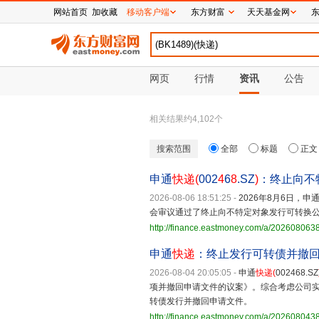
网站首页
加收藏
移动客户端
东方财富
天天基金网
网页
行情
资讯
公告
相关结果约
4,102
个
搜索范围
全部
标题
正文
申通
快递(
002
4
6
8
.SZ
)
：终止向不
2026-08-06 18:51:25
-
2026年8月6日，申
会审议通过了终止向不特定对象发行可转换
http://finance.eastmoney.com/a/20260806
申通
快递
：终止发行可转债并撤
2026-08-04 20:05:05
-
申通
快递
(
002468.SZ
项并撤回申请文件的议案》。综合考虑公司
转债发行并撤回申请文件。
http://finance.eastmoney.com/a/20260804