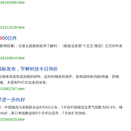
3834193596.html
3831513129.html
9
00亿件
新闻联播
)
：记者从国家邮政局了解到，《邮政业发展“十五五”规划》正式对外发
3829169014.html
国标发布，宇树科技今日询价
在物体表面形成涂膜的材料，起到对物体的保护、装饰或特殊功能
(
绝缘、防锈、
地板、木器和PVC封边条的涂装。
3831862767.html
求进一步向好
)
：中国物流与采购联合会8月4日公布：7月份中国物流业景气指数为50.4%，继
向好，新订单指数连续5个月环比回升，7月份扩张加快。
3832545420.html