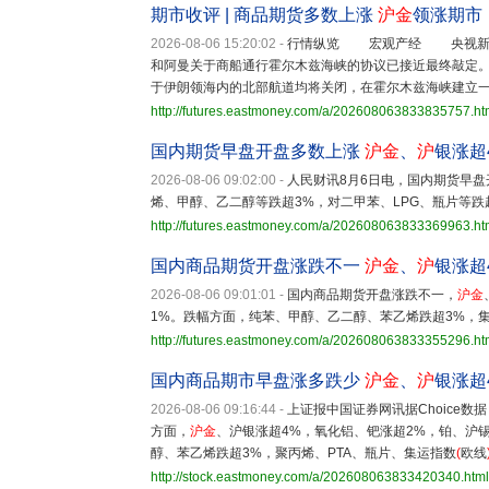
期市收评 | 商品期货多数上涨
沪金
领涨期市
2026-08-06 15:20:02
-
行情纵览 宏观产经 央视新闻
和阿曼关于商船通行霍尔木兹海峡的协议已接近最终敲定。
于伊朗领海内的北部航道均将关闭，在霍尔木兹海峡建立一
http://futures.eastmoney.com/a/202608063833835757.ht
国内期货早盘开盘多数上涨
沪金
、
沪
银涨超
2026-08-06 09:02:00
-
人民财讯8月6日电，国内期货早
烯、甲醇、乙二醇等跌超3%，对二甲苯、LPG、瓶片等跌
http://futures.eastmoney.com/a/202608063833369963.ht
国内商品期货开盘涨跌不一
沪金
、
沪
银涨超
2026-08-06 09:01:01
-
国内商品期货开盘涨跌不一，
沪金
1%。跌幅方面，纯苯、甲醇、乙二醇、苯乙烯跌超3%，集
http://futures.eastmoney.com/a/202608063833355296.ht
国内商品期市早盘涨多跌少
沪金
、
沪
银涨超
2026-08-06 09:16:44
-
上证报中国证券网讯据Choice数
方面，
沪金
、沪银涨超4%，氧化铝、钯涨超2%，铂、沪
醇、苯乙烯跌超3%，聚丙烯、PTA、瓶片、集运指数
(
欧线
http://stock.eastmoney.com/a/202608063833420340.html