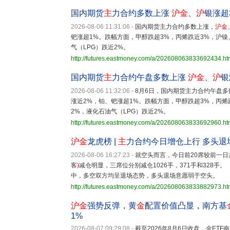
国内期货
主
力合约多数上涨
沪金
、
沪
银涨超
2026-08-06 11:31:06
-
国内期货主力合约多数上涨，
沪金
钯涨超1%。跌幅方面，甲醇跌超3%，丙烯跌近3%，沪镍
气（LPG）跌近2%。
http://futures.eastmoney.com/a/202608063833692434.ht
国内期货
主
力合约午盘多数上涨
沪金
、
沪
银
2026-08-06 11:32:06
-
8月6日，国内期货主力合约午盘多
涨近2%，铂、钯涨超1%。跌幅方面，甲醇跌超3%，丙烯
2%，液化石油气（LPG）跌近2%。
http://futures.eastmoney.com/a/202608063833692960.ht
沪金
龙虎榜 |
主
力合约今日增仓上行 多头退
2026-08-06 16:27:23
-
就空头而言，今日前20席较前一日
客
)
减仓明显，三席位分别减仓1026手，371手和328
中，多空双方均呈退场态势，多头退场意愿弱于空头。
http://futures.eastmoney.com/a/202608063833882973.ht
沪金
强势反弹，黄
金
配置价值凸显，南方基
1%
2026-08-07 09:29:08
-
截至2026年8月6日收盘，金ETF