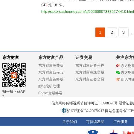
GE
)
涨1.81%。
http://stock.eastmoney.com/a/202608073835274410.html
1
2
3
...
东方财富
东方财富产品
证券交易
关注东方
东方财富免费版
东方财富证券开户
东方财
东方财富Level-2
东方财富在线交易
东方财
东方财富策略版
东方财富证券交易
意见与
妙想投研助理
扫一扫下载AP
Choice金融终端
P
信息网络传播视听节目许可证：0908328号 经营证券期货业务
沪ICP证:沪B2-20070217
网站备案号:沪ICP备0
关于我们
可持续发展
广告服务