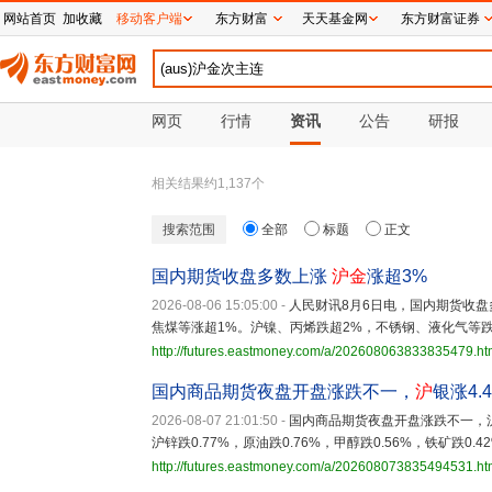
网站首页
加收藏
移动客户端
东方财富
天天基金网
东方财富证券
网页
行情
资讯
公告
研报
相关结果约
1,137
个
搜索范围
全部
标题
正文
国内期货收盘多数上涨
沪金
涨超3%
2026-08-06 15:05:00
-
人民财讯8月6日电，国内期货收盘
焦煤等涨超1%。沪镍、丙烯跌超2%，不锈钢、液化气等跌
http://futures.eastmoney.com/a/202608063833835479.ht
国内商品期货夜盘开盘涨跌不一，
沪
银涨4.
2026-08-07 21:01:50
-
国内商品期货夜盘开盘涨跌不一，沪
沪锌跌0.77%，原油跌0.76%，甲醇跌0.56%，铁矿跌0.4
http://futures.eastmoney.com/a/202608073835494531.ht