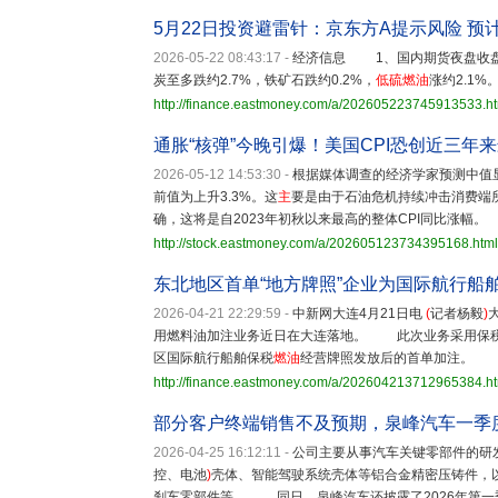
5月22日投资避雷针：京东方A提示风险 预
2026-05-22 08:43:17
-
经济信息 1、国内期货夜盘收盘
炭至多跌约2.7%，铁矿石跌约0.2%，
低
硫
燃油
涨约2.1%
http://finance.eastmoney.com/a/202605223745913533.h
通胀“核弹”今晚引爆！美国CPI恐创近三年
2026-05-12 14:53:30
-
根据媒体调查的经济学家预测中值
前值为上升3.3%。这
主
要是由于石油危机持续冲击消费端所
确，这将是自2023年初秋以来最高的整体CPI同比涨幅。
http://stock.eastmoney.com/a/202605123734395168.html
东北地区首单“地方牌照”企业为国际航行船
2026-04-21 22:29:59
-
中新网大连4月21日电
(
记者杨毅
)
用燃料油加注业务近日在大连落地。 此次业务采用保
区国际航行船舶保税
燃油
经营牌照发放后的首单加注。
http://finance.eastmoney.com/a/202604213712965384.h
部分客户终端销售不及预期，泉峰汽车一季度
2026-04-25 16:12:11
-
公司主要从事汽车关键零部件的研
控、电池
)
壳体、智能驾驶系统壳体等铝合金精密压铸件，
刹车零部件等。 同日，泉峰汽车还披露了2026年第一