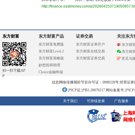
http://finance.eastmoney.com/a/202604253719050857.h
东方财富
东方财富产品
证券交易
关注东方
东方财富免费版
东方财富证券开户
东方财
东方财富Level-2
东方财富在线交易
东方财
东方财富策略版
东方财富证券交易
意见与
妙想投研助理
扫一扫下载AP
Choice金融终端
P
信息网络传播视听节目许可证：0908328号 经营证券期货业务
沪ICP证:沪B2-20070217
网站备案号:沪ICP备0
关于我们
可持续发展
广告服务