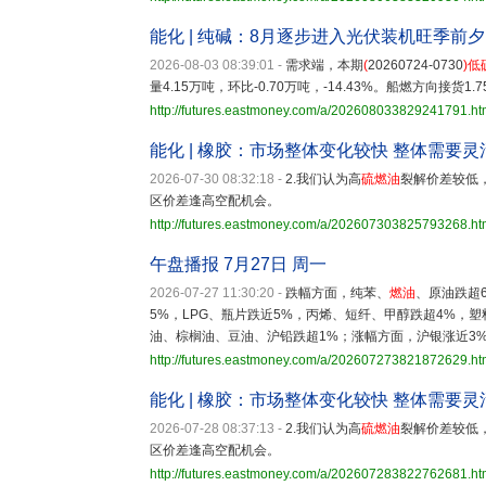
能化 | 纯碱：8月逐步进入光伏装机旺季前
2026-08-03 08:39:01
-
需求端，本期
(
20260724-0730
)
低
量4.15万吨，环比-0.70万吨，-14.43%。船燃方向接货1.7
http://futures.eastmoney.com/a/202608033829241791.ht
能化 | 橡胶：市场整体变化较快 整体需要灵
2026-07-30 08:32:18
-
2.我们认为高
硫
燃油
裂解价差较低
区价差逢高空配机会。
http://futures.eastmoney.com/a/202607303825793268.ht
午盘播报 7月27日 周一
2026-07-27 11:30:20
-
跌幅方面，纯苯、
燃油
、原油跌超
5%，LPG、瓶片跌近5%，丙烯、短纤、甲醇跌超4%，
油、棕榈油、豆油、沪铅跌超1%；涨幅方面，沪银涨近3
http://futures.eastmoney.com/a/202607273821872629.ht
能化 | 橡胶：市场整体变化较快 整体需要灵
2026-07-28 08:37:13
-
2.我们认为高
硫
燃油
裂解价差较低
区价差逢高空配机会。
http://futures.eastmoney.com/a/202607283822762681.ht