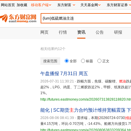
网站首页
加收藏
移动客户端
东方财富
天天基金网
东方财富证券
网页
行情
资讯
公告
研报
相关结果约
12
个
搜索范围
全部
标题
正文
午盘播报 7月31日 周五
2026-07-31 11:30:21
-
跌幅方面，焦煤、碳酸锂、
燃油
跌
超2%，LPG、鸡蛋、丁二烯胶跌近2%，甲醇、纸浆跌超
1%。
http://futures.eastmoney.com/a/202607313828118820.ht
能化 | SC期货
主
力合约预计维持宽幅震荡 下
2026-08-06 08:41:39
-
需求端，本期
(
20260724-0730
)
低
量4.15万吨，环比-0.70万吨，-14.43%。船燃方向接货1.7
http://futures.eastmoney.com/a/202608063833209364.ht