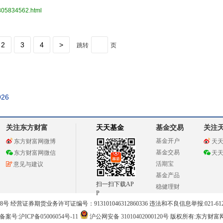
3805834562.html
2
3
4
>
跳转
页
926
关注东方财富
天天基金
基金交易
关注
基金开户
东方财富网微博
天
基金交易
东方财富网微信
天
活期宝
意见与建议
基金产品
扫一扫下载AP
稳健理财
P
 经营证券期货业务许可证编号：913101046312860336 违法和不良信息举报:021-612
案号:沪ICP备05006054号-11
沪公网安备 31010402000120号
版权所有:东方财富