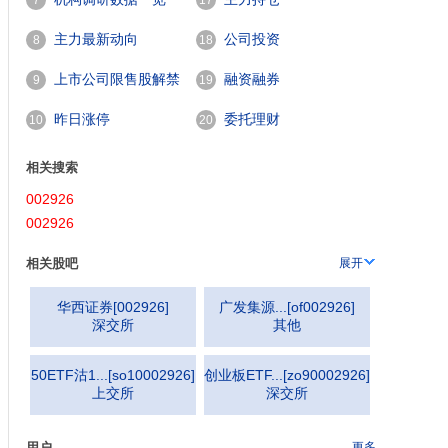
7
17
主力最新动向
公司投资
8
18
上市公司限售股解禁
融资融券
9
19
一览
昨日涨停
委托理财
10
20
相关搜索
002926
002926
相关股吧
展开
华西证券
[
002926
]
广发集源...
[
of002926
]
深交所
其他
50ETF沽1...
[
so10002926
]
创业板ETF...
[
zo90002926
]
上交所
深交所
用户
更多