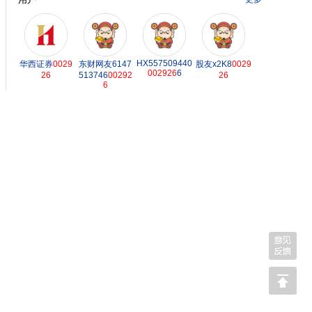
HX557509440
华西证券
0029
东财网友6147
股友x2K8
0029
002926
6
26
513746
00292
26
6