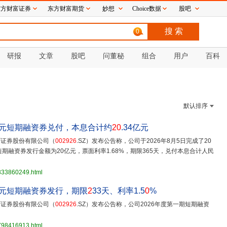
东方财富证券
东方财富期货
妙想
Choice数据
股吧
0
研报
文章
股吧
问董秘
组合
用户
百科
默认排序
元短期融资券兑付，本息合计约
20
.34亿元
华西证券股份有限公司（
002926
.SZ）发布公告称，公司于2026年8月5日完成了20
期融资券发行金额为20亿元，票面利率1.68%，期限365天，兑付本息合计人民
3833860249.html
元短期融资券发行，期限
2
33天、利率1.5
0
%
华西证券股份有限公司（
002926
.SZ）发布公告称，公司2026年度第一期短期融资
3798416913.html