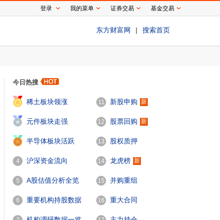
登录
我的菜单
证券交易
基金交易
东方财富网
|
搜索首页
今日热搜
1
稀土板块领涨
新股申购
新
11
2
元件板块走强
股票回购
新
12
3
半导体板块活跃
股权质押
13
沪深资金流向
龙虎榜
新
4
14
A股估值分析全览
并购重组
5
15
重要机构持股数据
重大合同
6
16
机构调研数据一览
主力持仓