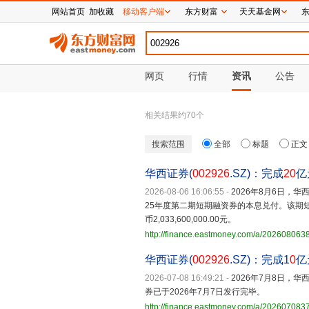
网站首页
加收藏
移动客户端
东方财富
天天基金网
网页
行情
资讯
公告
相关结果约
70
个
搜索范围
全部
标题
正文
华西证券(
002926
.SZ)：完成
20
亿
2026-08-06 16:06:55
-
2026年8月6日，
25年度第二期短期融资券的本息兑付。该期短
币2,033,600,000.00元。
http://finance.eastmoney.com/a/20260806
华西证券(
002926
.SZ)：完成1
0
亿
2026-07-08 16:49:21
-
2026年7月8日，
券已于2026年7月7日发行完毕。
http://finance.eastmoney.com/a/20260708