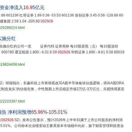
力资金净流入1
6
.
9
5亿元
3.88 601236 红塔证券 1.89 0.38 -53.53 601136 首创证券 3.45 0.56 -128.68 60
建集团 2.59 1.04 -205.80
002926
3825289214.html
实施分红
施分红的公司一览 证券代码 证券简称 每10股派现（元） 每10股送转
0 通宝能源 1.800 - 6.31 6.59
002926
华西证券 1.690 - 8.61 0.58 60019
3819824458.html
.SZ）研报指出，长鑫科技上市将彻底改写A股半导体板块估值逻辑，填补A股DRA
无制造龙头”的估值失衡，中性预期上市后稳定市值2万亿-3万亿元，乐观情境甚至
3822223397.html
告 净利润预增
6
5.
96
%-1
0
5.
0
1%
（
002926
.SZ）发布公告显示，预计2026年上半年归属于上市公司股东的净利润
96%-105.01%。公司称本次业绩变动主要系资本市场稳中向好，旗下财富管理和投资业