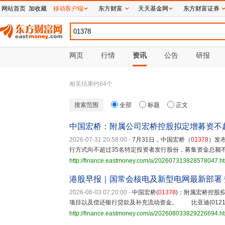
网站首页
加收藏
移动客户端
东方财富
天天基金网
东方财富证券
网页
行情
资讯
公告
研报
相关结果约
64
个
搜索范围
全部
标题
正文
中国宏桥：附属公司宏桥控股拟定增募资不
2026-07-31 20:58:00
-
7月31日，中国宏桥（
01378
）发
行方式向不超过35名特定投资者发行股份，募集资金总额不超
http://finance.eastmoney.com/a/202607313828578047.h
港股早报｜国常会核电及新型电网最新部署
2026-08-03 07:20:00
-
中国宏桥(
01378
)：附属宏桥控股
项目以及偿还银行贷款及补充流动资金。 比亚迪(01211)：
http://finance.eastmoney.com/a/202608033829226694.h