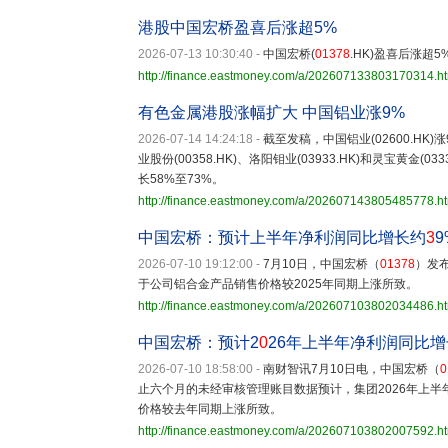
港股中国宏桥盈喜后涨超5%
2026-07-13 10:30:40
-
中国宏桥(
01378
.HK)盈喜后涨超5
http://finance.eastmoney.com/a/202607133803170314.h
有色金属港股涨幅扩大 中国铝业涨9%
2026-07-14 14:24:18
-
截至发稿，中国铝业(02600.HK)
业股份(00358.HK)、洛阳钼业(03933.HK)和灵宝黄
长58%至73%。
http://finance.eastmoney.com/a/202607143805485778.h
中国宏桥：预计上半年净利润同比增长约
3
9
2026-07-10 19:12:00
-
7月10日，中国宏桥（
01378
）发
于公司铝合金产品销售价格较2025年同期上涨所致。
http://finance.eastmoney.com/a/202607103802034486.h
中国宏桥：预计2
0
26年上半年净利润同比增
2026-07-10 18:58:00
-
南财智讯7月10日电，中国宏桥（
0
止六个月的未经审核管理账目数据预计，集团2026年上半
价格较去年同期上涨所致。
http://finance.eastmoney.com/a/202607103802007592.h