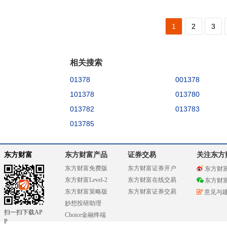
1
2
3
相关搜索
01378
001378
101378
013780
013782
013783
013785
东方财富
东方财富产品
证券交易
关注东方
东方财富免费版
东方财富证券开户
东方财
东方财富Level-2
东方财富在线交易
东方财
东方财富策略版
东方财富证券交易
意见与
妙想投研助理
扫一扫下载AP
Choice金融终端
P