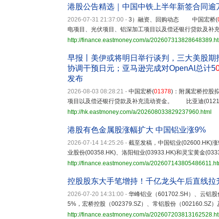
港股公告精选｜中国中铁上半年新签合同逾万
2026-07-31 21:37:00
-
3）融资、回购动态 中国宏桥(
电项目、光伏项目、铝深加工项目以及偿还银行贷款及补
http://finance.eastmoney.com/a/202607313828648389.h
早报丨美伊或将明日举行谈判，三大美股期指
协调干预日元；亚马逊完成对OpenAI总计5
发布
2026-08-03 08:28:21
-
中国宏桥(
01378
)：附属宏桥控股
项目以及偿还银行贷款及补充流动资金。 比亚迪(01211)：
http://hk.eastmoney.com/a/202608033829237960.html
港股有色金属股涨幅扩大 中国铝业涨9%
2026-07-14 14:25:26
-
截至发稿，中国铝业(02600.HK)
业股份(00358.HK)、洛阳钼业(03933.HK)和灵宝黄金(033
http://finance.eastmoney.com/a/202607143805486611.ht
控股股东大手笔增持！千亿龙头午后直线拉
2026-07-20 14:31:00
-
华峰铝业（601702.SH）、云铝股
5%，宏桥控股（002379.SZ）、常铝股份（002160.S
http://finance.eastmoney.com/a/202607203813162528.h