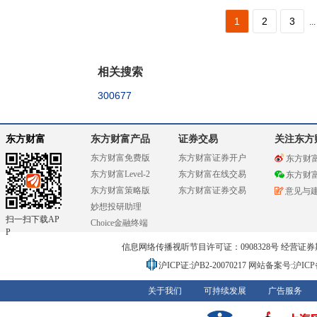
1
2
3
...
相关搜索
300677
东方财富
东方财富产品
证券交易
关注东方
东方财富免费版
东方财富证券开户
东方财
东方财富Level-2
东方财富在线交易
东方财
东方财富策略版
东方财富证券交易
意见与
妙想投研助理
扫一扫下载AP
Choice金融终端
P
信息网络传播视听节目许可证：0908328号 经营证券期货业务
沪ICP证:沪B2-20070217
网站备案号:沪ICP备0
关于我们
可持续发展
广告服务