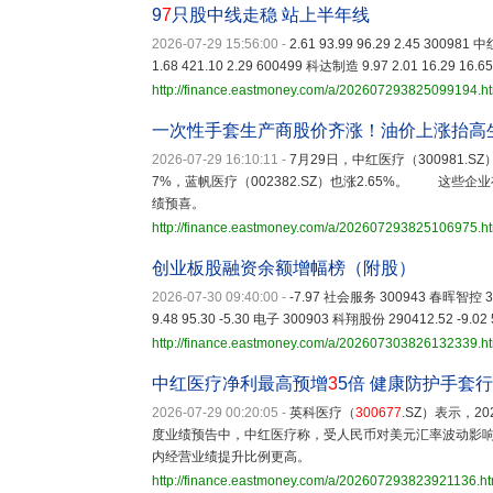
9
7
只股中线走稳 站上半年线
2026-07-29 15:56:00
-
2.61 93.99 96.29 2.45 300981 
1.68 421.10 2.29 600499 科达制造 9.97 2.01 16.29 16.65
http://finance.eastmoney.com/a/202607293825099194.h
一次性手套生产商股价齐涨！油价上涨抬高
2026-07-29 16:10:11
-
7月29日，中红医疗（300981.S
7%，蓝帆医疗（002382.SZ）也涨2.65%。 这
绩预喜。
http://finance.eastmoney.com/a/202607293825106975.h
创业板股融资余额增幅榜（附股）
2026-07-30 09:40:00
-
-7.97 社会服务 300943 春晖智控 332
9.48 95.30 -5.30 电子 300903 科翔股份 290412.52 -9.02 
http://finance.eastmoney.com/a/202607303826132339.h
中红医疗净利最高预增
3
5倍 健康防护手套行
2026-07-29 00:20:05
-
英科医疗（
300677
.SZ）表示，
度业绩预告中，中红医疗称，受人民币对美元汇率波动影
内经营业绩提升比例更高。
http://finance.eastmoney.com/a/202607293823921136.ht