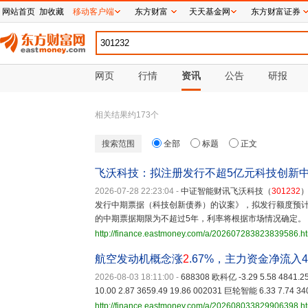
网站首页
加收藏
移动客户端
东方财富
天天基金网
东方财富证券
网页
行情
资讯
公告
研报
相关结果约
173
个
搜索范围
全部
标题
正文
飞沃科技：拟注册发行不超5亿元科技创新中
2026-07-28 22:23:04
-
中证智能财讯飞沃科技（
301232
发行中期票据（科技创新债券）的议案》，拟发行额度预
的中期票据期限为不超过5年，利率将根据市场情况确定。
http://finance.eastmoney.com/a/202607283823839586.h
航空发动机概念涨
2
.67%，主力资金净流入4
2026-08-03 18:11:00
-
688308 欧科亿 -3.29 5.58 4841.2
10.00 2.87 3659.49 19.86 002031 巨轮智能 6.33 7.74 34
http://finance.eastmoney.com/a/202608033829906398.h