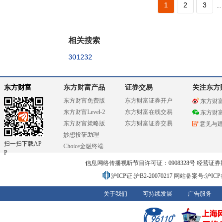
1
2
3
...
相关搜索
301232
东方财富
东方财富产品
证券交易
关注东方
东方财富免费版
东方财富证券开户
东方财
东方财富Level-2
东方财富在线交易
东方财
东方财富策略版
东方财富证券交易
意见与
妙想投研助理
扫一扫下载AP
Choice金融终端
P
信息网络传播视听节目许可证：0908328号 经营证券期货业务
沪ICP证:沪B2-20070217
网站备案号:沪ICP备0
关于我们
可持续发展
广告服务