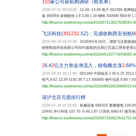
110
家公司获机构调研（附名单）
2026-07-31 09:08:00
-
12.49 -13.08 电子 002396 星网锐捷
备 000959 首钢股份 1 8 3.89 1.30 钢铁 300890 翔丰华 1 
http://finance.eastmoney.com/a/202607313827628593.h
飞沃科技(
301232
.SZ)：完成收购西安创航6
2026-06-16 16:24:48
-
2026年6月16日，湖南飞沃新能
精密制造科技有限公司60%股权的交易已完成工商变更登
http://finance.eastmoney.com/a/202606163773059065.h
2
6.4
2
亿主力资金净流入，核电概念涨
2
.68%
2026-08-03 18:11:00
-
001280 中国铀业 2.05 6.25 3512.7
电气 9.62 13.39 3192.30 7.13 300895 铜牛信息 8.80 7.43
http://finance.eastmoney.com/a/202608033829906019.h
深沪北百元股排行榜
2026-07-28 16:36:00
-
机械设备 688325 赛微微电 109.00 0
20493 并行科技 107.70 -0.46 2.67 计算机 688147 微导纳
http://finance.eastmoney.com/a/202607283823542751.h