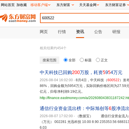
网站首页
加收藏
移动客户端
东方财富
天天基金网
东方财富证券
网页
行情
资讯
公告
研报
相关结果约
454
个
搜索范围
全部
标题
正文
中天科技已回购
200
万股，耗资
5
9
5
4万元
2026-08-04 16:02:00
-
8月4日，中天科技（
600522
）发布
86%，回购金额为5954万元，实际回购价格区间为27.59元
亿元，归母净利润9.19亿元。
http://finance.eastmoney.com/a/202608043831187242.ht
通信行业资金流出榜：中际旭创等
6
股净流
2026-08-07 17:02:00
-
（数据宝） 通信行业资金流入榜 
（万元） 002281 光迅科技 10.00 8.90 235353.56 688313
6.03