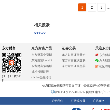
1
2
3
...
相关搜索
600522
东方财富
东方财富产品
证券交易
关注东方
东方财富免费版
东方财富证券开户
东方财
东方财富Level-2
东方财富在线交易
东方财
东方财富策略版
东方财富证券交易
意见与
妙想投研助理
扫一扫下载AP
Choice金融终端
P
信息网络传播视听节目许可证：0908328号 经营证券期货业务
沪ICP证:沪B2-20070217
网站备案号:沪ICP备0
关于我们
可持续发展
广告服务