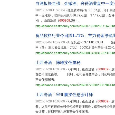
白酒板块走强，金徽酒、舍得酒业盘中一度
2026-07-30 15:40:04
-
红星资本局7月30日消息，今日白酒板
中一度涨停，涨停价分别为16.89元/股、37.49元/股，金种
H）、山西汾酒（
600809
.SH）、
http://finance.eastmoney.com/a/202607303826671623.h
食品饮料行业今日跌1.71%，主力资金净流出1
2026-08-04 16:49:00
-
阳光乳业 -0.37 1.81 69
率（%） 主力资金流量（万元） 600519 贵州茅台 -2.25 0.30 -55
http://finance.eastmoney.com/a/202608043831237316.h
山西汾酒：陈曦接任董秘
2026-07-28 16:05:00
-
7月28日，山西汾酒（
600809
）发
在公司继续任职。 同时，公司召开董事会，同意聘任陈
事会任期届满。
http://finance.eastmoney.com/a/202607283823507044.h
山西汾酒：宋亚鹏接任总会计师
2026-07-28 16:08:00
-
7月28日，山西汾酒（
600809
）发
务。之后不再担任公司任何经营管理职务，仅在公司担任
会计师，任期至第九届董事会任期届满。