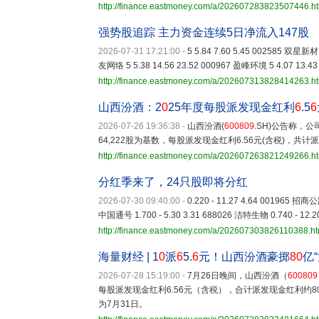
http://finance.eastmoney.com/a/202607283823507446.h
强势股追踪 主力资金连续5日净流入147股
2026-07-31 17:21:00
-
5 5.84 7.60 5.45 002585 双星新材 
友网络 5 5.38 14.56 23.52 000967 盈峰环境 5 4.07 13.43
http://finance.eastmoney.com/a/202607313828414263.h
山西汾酒：2
0
25年度每股派发现金红利
6
.5
6
2026-07-26 19:36:38
-
山西汾酒(
600809
.SH)公告称，公
64,222股为基数，每股派发现金红利6.56元(含税)，共计
http://finance.eastmoney.com/a/202607263821249266.h
分红季来了，24只股即将分红
2026-07-30 09:40:00
-
0.220 - 11.27 4.64 001965 招商公路
中国通号 1.700 - 5.30 3.31 688026 洁特生物 0.740 - 12.2
http://finance.eastmoney.com/a/202607303826110388.ht
海量财经 | 1
0
派
6
5.
6
元！山西汾酒豪掷
80
亿
2026-07-28 15:19:00
-
7月26日晚间，山西汾酒（
600809
每股派发现金红利6.56元（含税），合计派发现金红利约8
为7月31日。