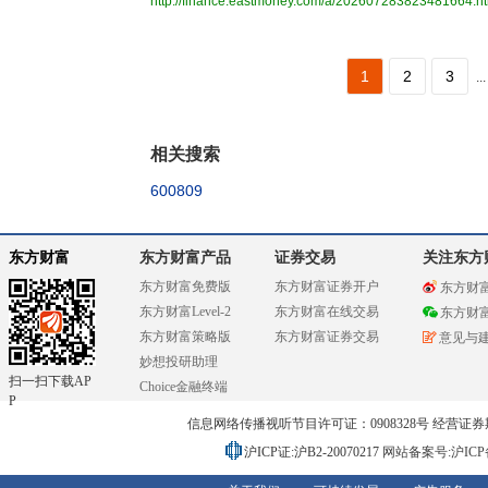
http://finance.eastmoney.com/a/202607283823481664.h
1
2
3
...
相关搜索
600809
东方财富
东方财富产品
证券交易
关注东方
东方财富免费版
东方财富证券开户
东方财
东方财富Level-2
东方财富在线交易
东方财
东方财富策略版
东方财富证券交易
意见与
妙想投研助理
扫一扫下载AP
Choice金融终端
P
信息网络传播视听节目许可证：0908328号 经营证券期货业务
沪ICP证:沪B2-20070217
网站备案号:沪ICP备0