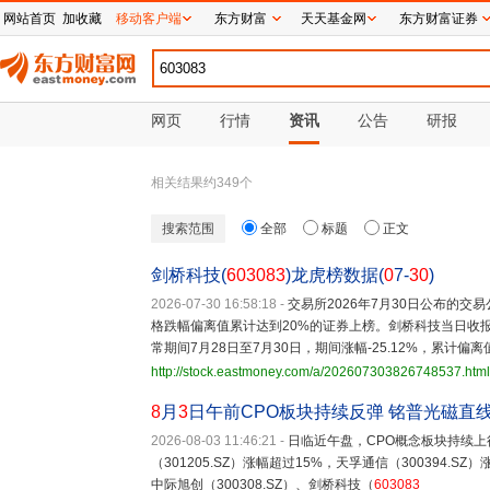
网站首页
加收藏
移动客户端
东方财富
天天基金网
东方财富证券
网页
行情
资讯
公告
研报
相关结果约
349
个
搜索范围
全部
标题
正文
剑桥科技(
603083
)龙虎榜数据(
0
7-
30
)
2026-07-30 16:58:18
-
交易所2026年7月30日公布的
格跌幅偏离值累计达到20%的证券上榜。剑桥科技当日收报130.
常期间7月28日至7月30日，期间涨幅-25.12%，累计偏离
http://stock.eastmoney.com/a/202607303826748537.html
8
月
3
日午前CPO板块持续反弹 铭普光磁直
2026-08-03 11:46:21
-
日临近午盘，CPO概念板块持续上行
（301205.SZ）涨幅超过15%，天孚通信（300394.SZ
中际旭创（300308.SZ）、剑桥科技（
603083