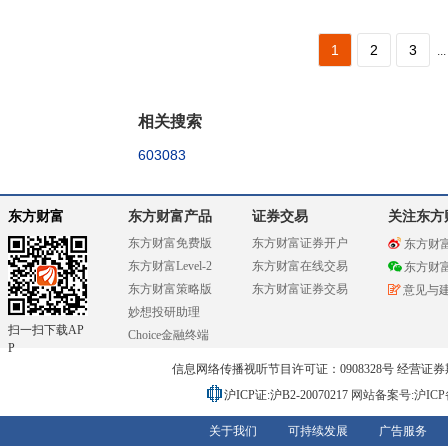
1
2
3
...
相关搜索
603083
东方财富
东方财富产品
证券交易
关注东方
东方财富免费版
东方财富证券开户
东方财
东方财富Level-2
东方财富在线交易
东方财
东方财富策略版
东方财富证券交易
意见与
妙想投研助理
扫一扫下载AP
Choice金融终端
P
信息网络传播视听节目许可证：0908328号 经营证券期货业务
沪ICP证:沪B2-20070217
网站备案号:沪ICP备0
关于我们
可持续发展
广告服务