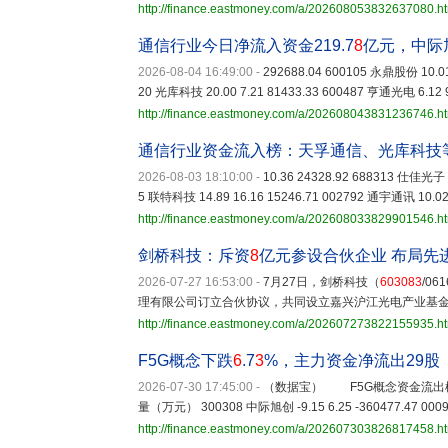
http://finance.eastmoney.com/a/202608053832637080.h
通信行业今日净流入资金219.7
8
亿元，中际
2026-08-04 16:49:00
-
292688.04 600105 永鼎股份 10.01 
20 光库科技 20.00 7.21 81433.33 600487 亨通光电 6.12 9
http://finance.eastmoney.com/a/202608043831236746.h
通信行业资金流入榜：天孚通信、光库科技
2026-08-03 18:10:00
-
10.36 24328.92 688313 仕佳光子 7
5 联特科技 14.89 16.16 15246.71 002792 通宇通讯 10.02 
http://finance.eastmoney.com/a/202608033829901546.h
剑桥科技：斥资
8
亿元参设合伙企业 布局先
2026-07-27 16:53:00
-
7月27日，剑桥科技（
603083
/0
理有限公司订立合伙协议，共同设立嘉兴沪江光电产业基
http://finance.eastmoney.com/a/202607273822155935.h
F5G概念下跌
6
.7
3
%，主力资金净流出29股
2026-07-30 17:45:00
-
（数据宝） F5G概念资金流出
量（万元） 300308 中际旭创 -9.15 6.25 -360477.47 00098
http://finance.eastmoney.com/a/202607303826817458.h