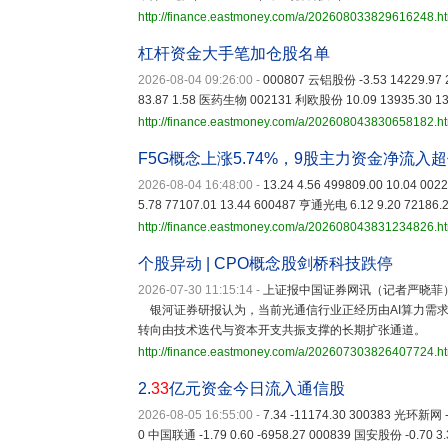
http://finance.eastmoney.com/a/202608033829616248.h
杠杆资金大手笔加仓股名单
2026-08-04 09:26:00
-
000807 云铝股份 -3.53 14229.97 
83.87 1.58 医药生物 002131 利欧股份 10.09 13935.30 
http://finance.eastmoney.com/a/202608043830658182.h
F5G概念上涨5.74%，9股主力资金净流入
2026-08-04 16:48:00
-
13.24 4.56 499809.00 10.04 0
5.78 77107.01 13.44 600487 亨通光电 6.12 9.20 72186.
http://finance.eastmoney.com/a/202608043831234826.h
个股异动 | CPO概念股剑桥科技跌停
2026-07-30 11:15:14
-
上证报中国证券网讯（记者严晓菲）
银河证券研报认为，当前光通信行业正经历由AI算力需
转向由技术迭代与资本开支共振支撑的长期扩张通道。
http://finance.eastmoney.com/a/202607303826407724.h
2.
33
亿元资金今日流入通信股
2026-08-05 16:55:00
-
7.34 -11174.30 300383 光环新网 -0
0 中国联通 -1.79 0.60 -6958.27 000839 国安股份 -0.70 3.