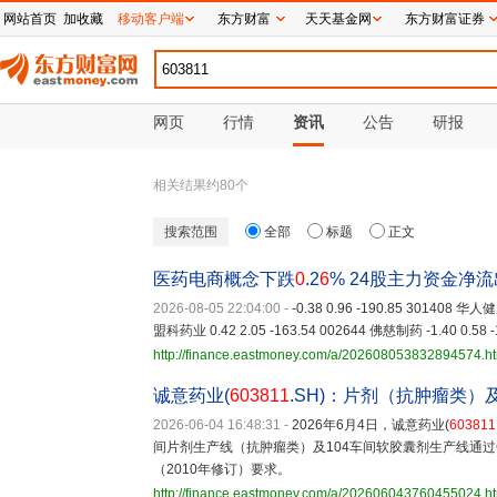
网站首页
加收藏
移动客户端
东方财富
天天基金网
东方财富证券
网页
行情
资讯
公告
研报
相关结果约
80
个
搜索范围
全部
标题
正文
医药电商概念下跌
0
.2
6
% 24股主力资金净
2026-08-05 22:04:00
-
-0.38 0.96 -190.85 301408 华人健
盟科药业 0.42 2.05 -163.54 002644 佛慈制药 -1.40 0.58 -
http://finance.eastmoney.com/a/202608053832894574.h
诚意药业(
603811
.SH)：片剂（抗肿瘤类
2026-06-04 16:48:31
-
2026年6月4日，诚意药业(
603811
间片剂生产线（抗肿瘤类）及104车间软胶囊剂生产线通
（2010年修订）要求。
http://finance.eastmoney.com/a/202606043760455024.h