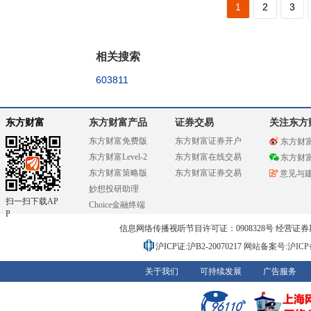
1
2
3
相关搜索
603811
东方财富
东方财富产品
证券交易
关注东方
东方财富免费版
东方财富证券开户
东方财
东方财富Level-2
东方财富在线交易
东方财
东方财富策略版
东方财富证券交易
意见与
妙想投研助理
扫一扫下载AP
Choice金融终端
P
信息网络传播视听节目许可证：0908328号 经营证券期货业务
沪ICP证:沪B2-20070217
网站备案号:沪ICP备0
关于我们
可持续发展
广告服务