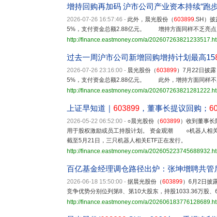
增持回购再加码 沪市公司产业资本持续“跑步
2026-07-26 16:57:46
-
此外，晨光股份（
603899
.SH）
5%，支付资金总额2.88亿元。 增持方面同样不乏亮点
http://finance.eastmoney.com/a/202607263821233517.h
过去一周沪市公司新增回购增持计划最高15
2026-07-26 23:16:00
-
晨光股份（
603899
）7月22日披露
5%，支付资金总额2.88亿元。 此外，增持方面同样
http://finance.eastmoney.com/a/202607263821281222.h
上证早知道｜
603899
，董事长提议回购；
6
2026-05-22 06:52:00
-
○晨光股份（
603899
）收到董事长
用于股权激励或员工持股计划。 资金观潮 ○机器人相关
截至5月21日，三只机器人相关ETF正在发行。
http://finance.eastmoney.com/a/202605223745688932.h
百亿基金经理调仓路径出炉：张坤增聘共管
2026-06-18 15:50:00
-
据晨光股份（
603899
）6月2日披
竞争优势分别位列第8、第10大股东，持股1033.36万股、68
http://finance.eastmoney.com/a/202606183776128689.h