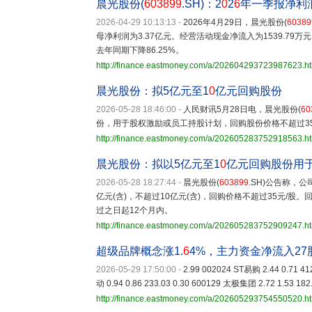
晨光股份(
603899
.SH)：2
0
2
6
年一季报净利
2026-04-29 10:13:13
-
2026年4月29日，晨光股份(
60389
母净利润为3.37亿元。经营活动现金净流入为1539.79
去年同期下降86.25%。
http://finance.eastmoney.com/a/202604293723987623.h
晨光股份：拟5亿元至1
0
亿元回购股份
2026-05-28 18:46:00
-
人民财讯5月28日电，晨光股份(
60
份，用于股权激励或员工持股计划，回购股份价格不超过35
http://finance.eastmoney.com/a/202605283752918563.h
晨光股份：拟以5亿元至1
0
亿元回购股份用
2026-05-28 18:27:44
-
晨光股份(
603899
.SH)公告称，
亿元(含)，不超过10亿元(含)，回购价格不超过35元/
过之日起12个月内。
http://finance.eastmoney.com/a/202605283752909247.h
超级品牌概念涨1.
6
4%，主力资金净流入27
2026-05-29 17:50:00
-
2.99 002024 ST易购 2.44 0.71 4
动 0.94 0.86 233.03 0.30 600129 太极集团 2.72 1.53 182
http://finance.eastmoney.com/a/202605293754550520.h