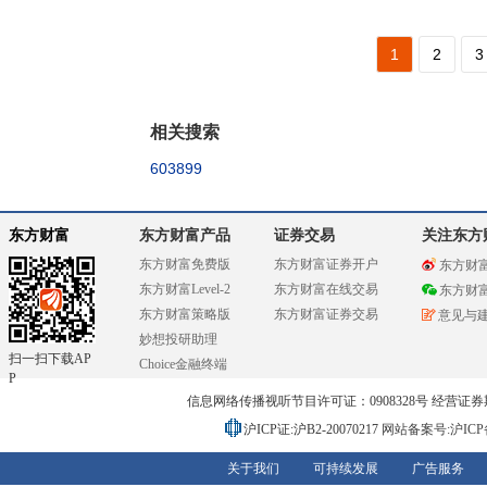
1
2
3
相关搜索
603899
东方财富
东方财富产品
证券交易
关注东方
东方财富免费版
东方财富证券开户
东方财
东方财富Level-2
东方财富在线交易
东方财
东方财富策略版
东方财富证券交易
意见与
妙想投研助理
扫一扫下载AP
Choice金融终端
P
信息网络传播视听节目许可证：0908328号 经营证券期货业务
沪ICP证:沪B2-20070217
网站备案号:沪ICP备0
关于我们
可持续发展
广告服务