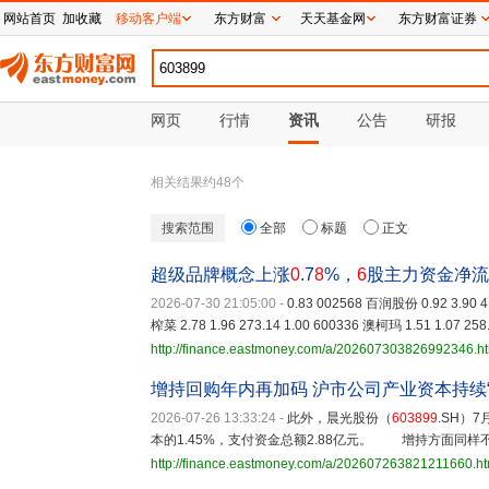
网站首页
加收藏
移动客户端
东方财富
天天基金网
东方财富证券
网页
行情
资讯
公告
研报
相关结果约
48
个
搜索范围
全部
标题
正文
超级品牌概念上涨
0
.7
8
%，
6
股主力资金净流
2026-07-30 21:05:00
-
0.83 002568 百润股份 0.92 3.90 4
榨菜 2.78 1.96 273.14 1.00 600336 澳柯玛 1.51 1.07 258
http://finance.eastmoney.com/a/202607303826992346.h
增持回购年内再加码 沪市公司产业资本持续“
2026-07-26 13:33:24
-
此外，晨光股份（
603899
.SH）
本的1.45%，支付资金总额2.88亿元。 增持方面同样
http://finance.eastmoney.com/a/202607263821211660.ht