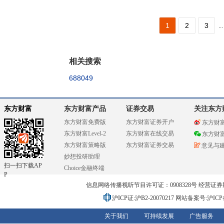
1
2
3
...
相关搜索
688049
东方财富
东方财富产品
证券交易
关注东方
东方财富免费版
东方财富证券开户
东方财
东方财富Level-2
东方财富在线交易
东方财
东方财富策略版
东方财富证券交易
意见与
妙想投研助理
扫一扫下载AP
Choice金融终端
P
信息网络传播视听节目许可证：0908328号 经营证券期货业务
沪ICP证:沪B2-20070217
网站备案号:沪ICP备0
关于我们
可持续发展
广告服务