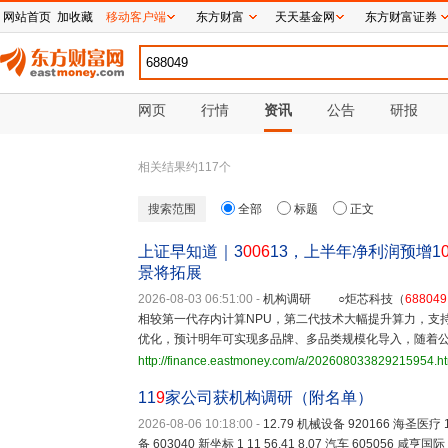
网站首页
加收藏
移动客户端
东方财富
天天基金网
东方财富证券
网页
行情
资讯
公告
研报
相关结果约
117
个
搜索范围
全部
标题
正文
上证早知道｜3
006
13，上半年净利润预增1
景将拓展
2026-08-03 06:51:00
-
机构调研 ○炬芯科技（
688049
相较第一代存内计算NPU，第二代技术大幅提升算力，支
优化，预计明年可实现多品牌、多品类规模化导入，随着
http://finance.eastmoney.com/a/202608033829215954.h
11
9
家公司获机构调研（附名单）
2026-08-06 10:18:00
-
12.79 机械设备 920166 海圣医疗 1 
备 603040 新坐标 1 11 56.41 8.07 汽车 605056 咸亨国际 