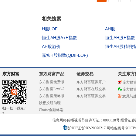
相关搜索
H股LOF
AH股
恒生AH股A+H指数
恒生AH股H指数
AH股溢价
恒生AH股精明
嘉实H股指数(QDII-LOF)
东方财富
东方财富产品
证券交易
关注东方
东方财富免费版
东方财富证券开户
东方财
东方财富Level-2
东方财富在线交易
东方财
东方财富策略版
东方财富证券交易
意见与
妙想投研助理
扫一扫下载AP
Choice金融终端
P
信息网络传播视听节目许可证：0908328号 经营证券期货业务
沪ICP证:沪B2-20070217
网站备案号:沪ICP备0