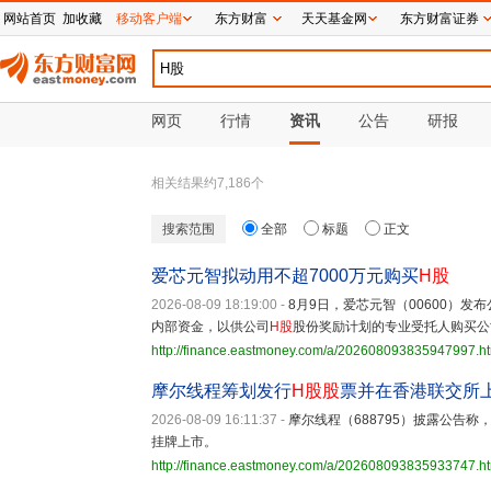
网站首页
加收藏
移动客户端
东方财富
天天基金网
东方财富证券
网页
行情
资讯
公告
研报
相关结果约
7,186
个
搜索范围
全部
标题
正文
爱芯元智拟动用不超7000万元购买
H股
2026-08-09 18:19:00
-
8月9日，爱芯元智（00600）发
内部资金，以供公司
H股
股份奖励计划的专业受托人购买公
http://finance.eastmoney.com/a/202608093835947997.h
摩尔线程筹划发行
H股
股
票并在香港联交所
2026-08-09 16:11:37
-
摩尔线程（688795）披露公告
挂牌上市。
http://finance.eastmoney.com/a/202608093835933747.h