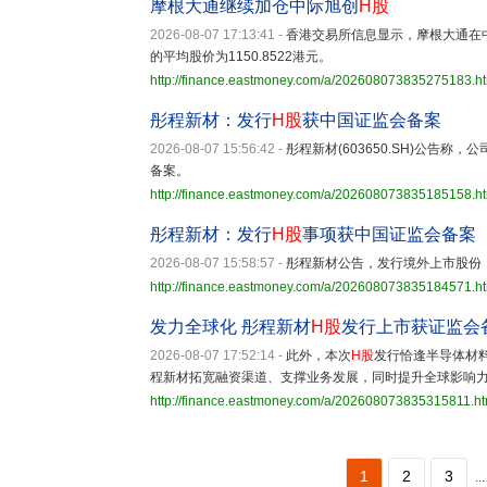
摩根大通继续加仓中际旭创
H股
2026-08-07 17:13:41
-
香港交易所信息显示，摩根大通在
的平均股价为1150.8522港元。
http://finance.eastmoney.com/a/202608073835275183.h
彤程新材：发行
H股
获中国证监会备案
2026-08-07 15:56:42
-
彤程新材(603650.SH)公告称，
备案。
http://finance.eastmoney.com/a/202608073835185158.h
彤程新材：发行
H股
事项获中国证监会备案
2026-08-07 15:58:57
-
彤程新材公告，发行境外上市股份
http://finance.eastmoney.com/a/202608073835184571.h
发力全球化 彤程新材
H股
发行上市获证监会
2026-08-07 17:52:14
-
此外，本次
H股
发行恰逢半导体材
程新材拓宽融资渠道、支撑业务发展，同时提升全球影响
http://finance.eastmoney.com/a/202608073835315811.ht
1
2
3
...