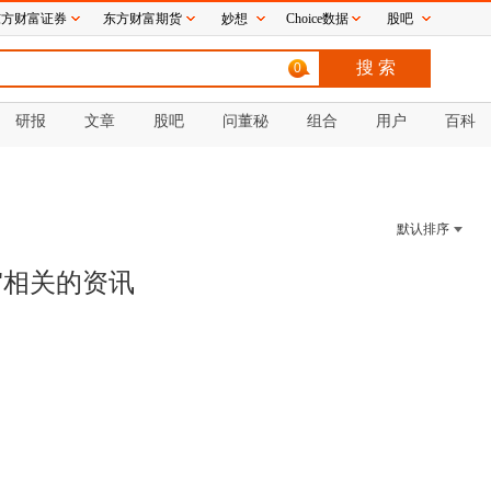
东方财富证券
东方财富期货
妙想
Choice数据
股吧
0
研报
文章
股吧
问董秘
组合
用户
百科
默认排序
"相关的
资讯