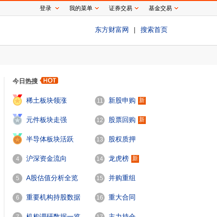
登录
我的菜单
证券交易
基金交易
东方财富网
|
搜索首页
今日热搜
1
稀土板块领涨
新股申购
新
11
2
元件板块走强
股票回购
新
12
3
半导体板块活跃
股权质押
13
沪深资金流向
龙虎榜
新
4
14
A股估值分析全览
并购重组
5
15
重要机构持股数据
重大合同
6
16
机构调研数据一览
主力持仓