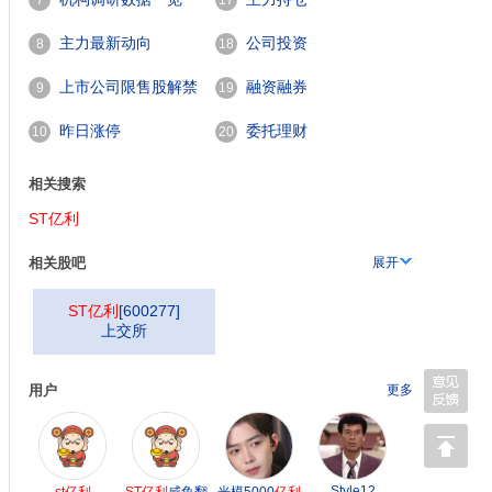
7
17
主力最新动向
公司投资
8
18
上市公司限售股解禁
融资融券
9
19
一览
昨日涨停
委托理财
10
20
相关搜索
ST亿利
相关股吧
展开
ST亿利
[
600277
]
上交所
用户
更多
Style12